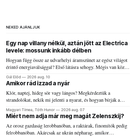
NEKED AJÁNLJUK
Egy nap villany nélkül, aztán jött az Electrica
levele: mossunk inkább délben
Hogyan függ össze az udvarhelyi áramszünet az egész világot
érintő energiaválsággal? Első látásra sehogy. Mégis van közük
egymáshoz.
Gál Előd
2026 aug. 10
Amikor rád izzad a nyár
Klór, naptej, hideg sör vagy lángos? Megkérdeztük a
strandolókat, nekik mi jelenti a nyarat, és hogyan bírják a
kánikulát.
Magyari Tímea, Tóth Hunor
2026 aug. 07
Miért nem adja már meg magát Zelenszkij?
Az orosz gazdaság lerobbanóban, a raktárak, finomítók pedig
felrobbanóban. Akárcsak az ukrán népharag, amikor