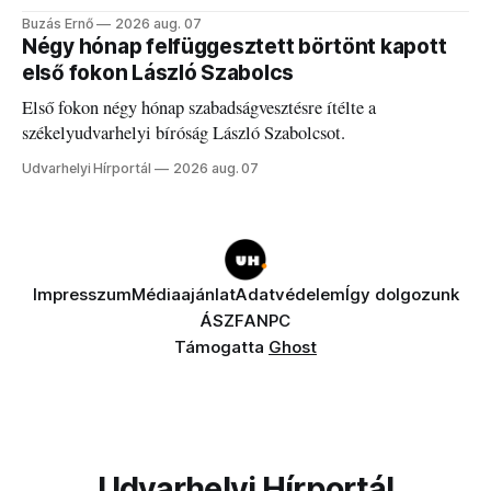
elégedetlen vezetőivel.
Buzás Ernő
2026 aug. 07
Négy hónap felfüggesztett börtönt kapott
első fokon László Szabolcs
Első fokon négy hónap szabadságvesztésre ítélte a
székelyudvarhelyi bíróság László Szabolcsot.
Udvarhelyi Hírportál
2026 aug. 07
Impresszum
Médiaajánlat
Adatvédelem
Így dolgozunk
ÁSZF
ANPC
Támogatta
Ghost
Udvarhelyi Hírportál