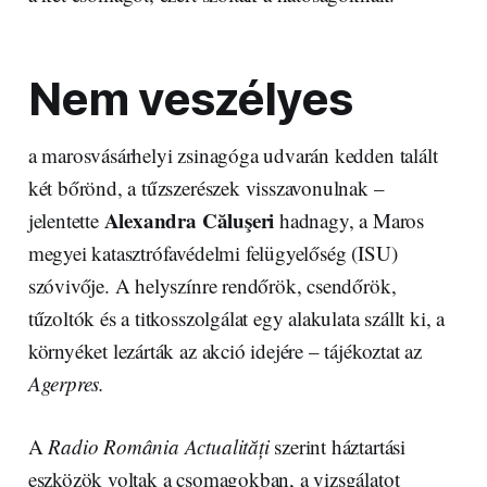
Nem veszélyes
a marosvásárhelyi zsinagóga udvarán kedden talált
két bőrönd, a tűzszerészek visszavonulnak –
Alexandra Căluşeri
jelentette
hadnagy, a Maros
megyei katasztrófavédelmi felügyelőség (ISU)
szóvivője. A helyszínre rendőrök, csendőrök,
tűzoltók és a titkosszolgálat egy alakulata szállt ki, a
környéket lezárták az akció idejére – tájékoztat az
Agerpres.
A
Radio România Actualități
szerint háztartási
eszközök voltak a csomagokban, a vizsgálatot