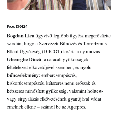
Fotó: DIGI24
Bogdan Licu
ügyvivő legfőbb ügyész megerősítette
szerdán, hogy a Szervezett Bűnözés és Terrorizmus
Elleni Ügyészség (DIICOT) lezárta a nyomozást
Gheorghe Dincă
, a caracali gyilkosságok
nyolc
feltételezett elkövetőjével szemben, és
bűncselekmény
: embercsempészés,
kiskorúcsempészés, kétszeres nemi erőszak és
kétszeres minősített gyilkosság, valamint holttest-
vagy sírgyalázás elkövetésének gyanújával vádat
emelnek ellene – számol be az Agerpres.