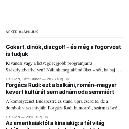
NEKED AJÁNLJUK
Gokart, dínók, discgolf – és még a fogorvost
is tudjuk
Kíváncsi vagy a hétvége legjobb programjaira
Székelyudvarhelyen? Nálunk megtalálod őket – sőt, ha baj van
a fogaddal, a fogorvosi ügyeletet is!
Gál Előd, Tóth Hunor
2026 aug. 06
Forgács Rudi: ezt a balkáni, román–magyar
kevert kultúrát sem adnám oda semmiért
A komolyzenét Budapestre és stand-upra cserélte, de a
dombok visszahívják: Forgács Rudi humorról, származásról
és határokról.
Gál Előd
2026 aug. 06
Az amerikaiaktól a kínaiakig: a fél világ