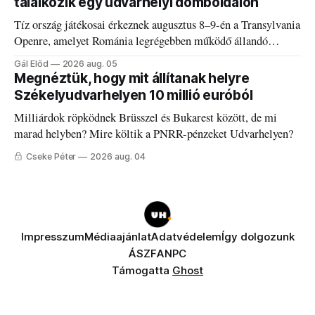
találkozik egy udvarhelyi domboldalon
Tíz ország játékosai érkeznek augusztus 8–9-én a Transylvania
Openre, amelyet Románia legrégebben működő állandó
discgolfpályáján rendeznek meg.
Gál Előd
2026 aug. 05
Megnéztük, hogy mit állítanak helyre
Székelyudvarhelyen 10 millió euróból
Milliárdok röpködnek Brüsszel és Bukarest között, de mi
marad helyben? Mire költik a PNRR-pénzeket Udvarhelyen?
Cseke Péter
2026 aug. 04
Impresszum
Médiaajánlat
Adatvédelem
Így dolgozunk
ÁSZF
ANPC
Támogatta
Ghost