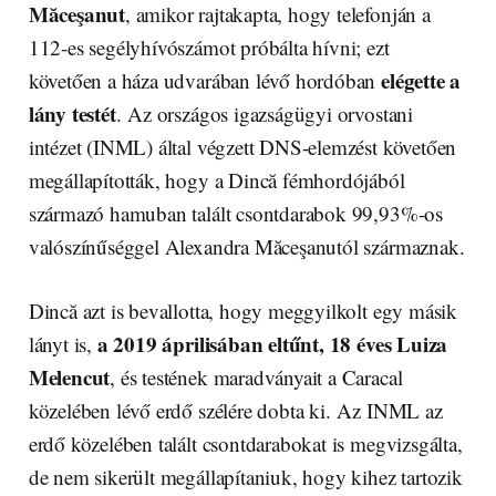
Măceşanut
, amikor rajtakapta, hogy telefonján a
112-es segélyhívószámot próbálta hívni; ezt
elégette a
követően a háza udvarában lévő hordóban
lány testét
. Az országos igazságügyi orvostani
intézet (INML) által végzett DNS-elemzést követően
megállapították, hogy a Dincă fémhordójából
származó hamuban talált csontdarabok 99,93%-os
valószínűséggel Alexandra Măceşanutól származnak.
Dincă azt is bevallotta, hogy meggyilkolt egy másik
a 2019 áprilisában eltűnt, 18 éves Luiza
lányt is,
Melencut
, és testének maradványait a Caracal
közelében lévő erdő szélére dobta ki. Az INML az
erdő közelében talált csontdarabokat is megvizsgálta,
de nem sikerült megállapítaniuk, hogy kihez tartozik