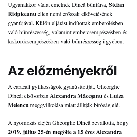
Stefan
Ugyanakkor vádat emelnek Dincă bűntársa,
Risipiceanu
ellen nemi erőszak elkövetésének
gyanújával. Külön eljárást indítottak emberölésben
való bűnrészesség, valamint embercsempészésben és
kiskorúcsempészésben való bűnrészesség ügyében.
Az előzményekről
A caracali gyilkosságok gyanúsítottját, Gheorghe
Alexandra Măceşanu
Luiza
Dincát elsősorban
és
Melencu
meggyilkolása miatt állítják bíróság elé.
A nyomozás elején Gheorghe Dincă bevallotta, hogy
2019. július 25-én megölte a 15 éves Alexandra