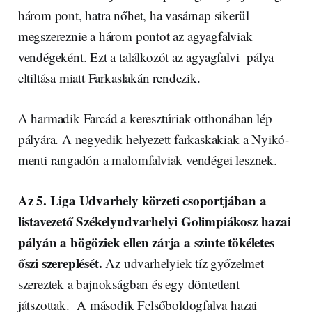
három pont, hatra nőhet, ha vasárnap sikerül
megszereznie a három pontot az agyagfalviak
vendégeként. Ezt a találkozót az agyagfalvi pálya
eltiltása miatt Farkaslakán rendezik.
A harmadik Farcád a keresztúriak otthonában lép
pályára. A negyedik helyezett farkaskakiak a Nyikó-
menti rangadón a malomfalviak vendégei lesznek.
Az 5. Liga Udvarhely körzeti csoportjában a
listavezető Székelyudvarhelyi Golimpiákosz hazai
pályán a bögöziek ellen zárja a szinte tökéletes
őszi szereplését.
Az udvarhelyiek tíz győzelmet
szereztek a bajnokságban és egy döntetlent
játszottak. A második Felsőboldogfalva hazai