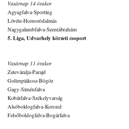
Vasárnap 14 órakor
Agyagfalva-Sporting
Lövéte-Homoródalmás
Nagygalambfalva-Szentábrahám
5. Liga, Udvarhely körzeti csoport
Vasárnap 11 órakor
Zeteváralja-Parajd
Golimpiákosz-Bögöz
Gagy-Siménfalva
Kobátfalva-Székelyvarság
Alsóboldogfalva-Korond
Felsőboldogfalva-Bogárfalva