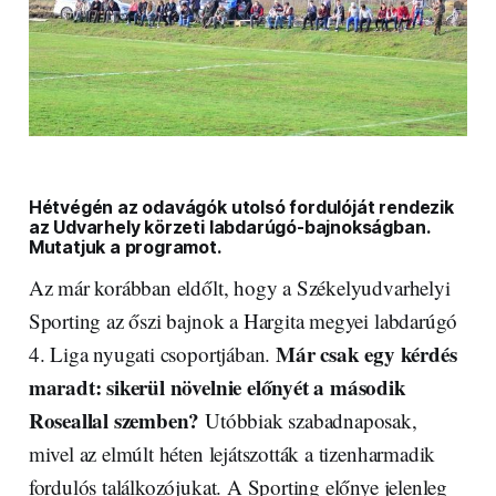
Hétvégén az odavágók utolsó fordulóját rendezik
az Udvarhely körzeti labdarúgó-bajnokságban.
Mutatjuk a programot.
Az már korábban eldőlt, hogy a Székelyudvarhelyi
Sporting az őszi bajnok a Hargita megyei labdarúgó
Már csak egy kérdés
4. Liga nyugati csoportjában.
maradt: sikerül növelnie előnyét a második
Roseallal szemben?
Utóbbiak szabadnaposak,
mivel az elmúlt héten lejátszották a tizenharmadik
fordulós találkozójukat. A Sporting előnye jelenleg