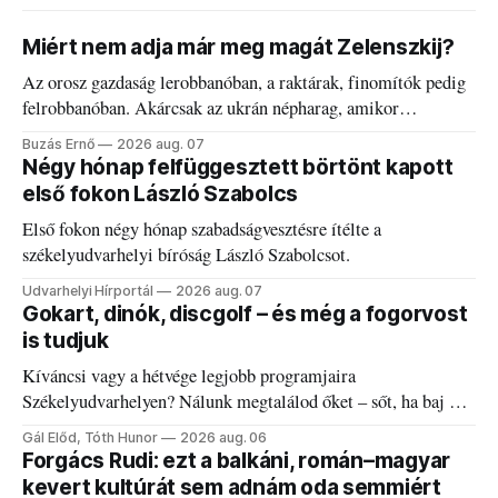
Miért nem adja már meg magát Zelenszkij?
Az orosz gazdaság lerobbanóban, a raktárak, finomítók pedig
felrobbanóban. Akárcsak az ukrán népharag, amikor
elégedetlen vezetőivel.
Buzás Ernő
2026 aug. 07
Négy hónap felfüggesztett börtönt kapott
első fokon László Szabolcs
Első fokon négy hónap szabadságvesztésre ítélte a
székelyudvarhelyi bíróság László Szabolcsot.
Udvarhelyi Hírportál
2026 aug. 07
Gokart, dinók, discgolf – és még a fogorvost
is tudjuk
Kíváncsi vagy a hétvége legjobb programjaira
Székelyudvarhelyen? Nálunk megtalálod őket – sőt, ha baj van
a fogaddal, a fogorvosi ügyeletet is!
Gál Előd, Tóth Hunor
2026 aug. 06
Forgács Rudi: ezt a balkáni, román–magyar
kevert kultúrát sem adnám oda semmiért