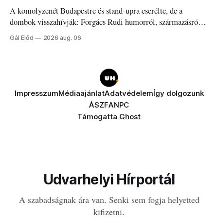
A komolyzenét Budapestre és stand-upra cserélte, de a
dombok visszahívják: Forgács Rudi humorról, származásról
és határokról.
Gál Előd
2026 aug. 06
Impresszum
Médiaajánlat
Adatvédelem
Így dolgozunk
ÁSZF
ANPC
Támogatta
Ghost
Udvarhelyi Hírportál
A szabadságnak ára van. Senki sem fogja helyetted
kifizetni.