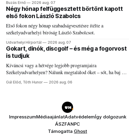
Buzás Ernő
2026 aug. 07
Négy hónap felfüggesztett börtönt kapott
első fokon László Szabolcs
Első fokon négy hónap szabadságvesztésre ítélte a
székelyudvarhelyi bíróság László Szabolcsot.
Udvarhelyi Hírportál
2026 aug. 07
Gokart, dinók, discgolf – és még a fogorvost
is tudjuk
Kíváncsi vagy a hétvége legjobb programjaira
Székelyudvarhelyen? Nálunk megtalálod őket – sőt, ha baj van
a fogaddal, a fogorvosi ügyeletet is!
Gál Előd, Tóth Hunor
2026 aug. 06
Impresszum
Médiaajánlat
Adatvédelem
Így dolgozunk
ÁSZF
ANPC
Támogatta
Ghost