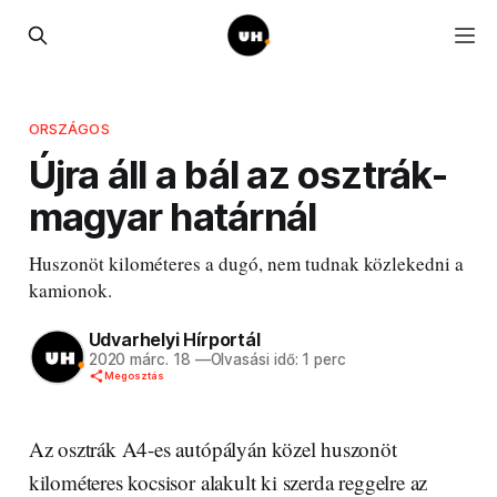
ORSZÁGOS
Újra áll a bál az osztrák-
magyar határnál
Huszonöt kilométeres a dugó, nem tudnak közlekedni a
kamionok.
Udvarhelyi Hírportál
2020 márc. 18
—
Olvasási idő: 1 perc
Megosztás
Az osztrák A4-es autópályán közel huszonöt
kilométeres kocsisor alakult ki szerda reggelre az