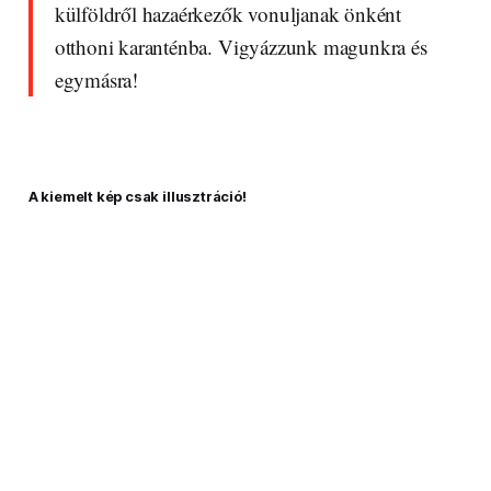
külföldről hazaérkezők vonuljanak önként
otthoni karanténba. Vigyázzunk magunkra és
egymásra!
A kiemelt kép csak illusztráció!