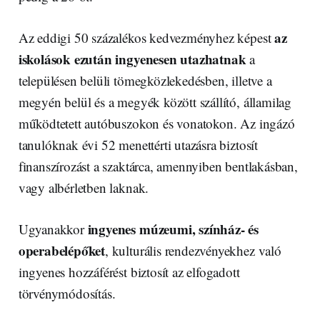
az
Az eddigi 50 százalékos kedvezményhez képest
iskolások ezután ingyenesen utazhatnak
a
településen belüli tömegközlekedésben, illetve a
megyén belül és a megyék között szállító, államilag
működtetett autóbuszokon és vonatokon. Az ingázó
tanulóknak évi 52 menettérti utazásra biztosít
finanszírozást a szaktárca, amennyiben bentlakásban,
vagy albérletben laknak.
ingyenes múzeumi, színház- és
Ugyanakkor
operabelépőket
, kulturális rendezvényekhez való
ingyenes hozzáférést biztosít az elfogadott
törvénymódosítás.