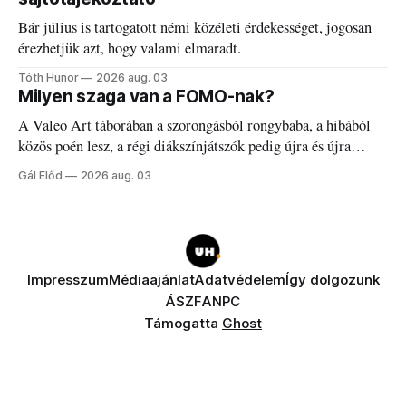
Bár július is tartogatott némi közéleti érdekességet, jogosan
érezhetjük azt, hogy valami elmaradt.
Tóth Hunor
2026 aug. 03
Milyen szaga van a FOMO-nak?
A Valeo Art táborában a szorongásból rongybaba, a hibából
közös poén lesz, a régi diákszínjátszók pedig újra és újra
visszatalálnak egymáshoz.
Gál Előd
2026 aug. 03
Impresszum
Médiaajánlat
Adatvédelem
Így dolgozunk
ÁSZF
ANPC
Támogatta
Ghost