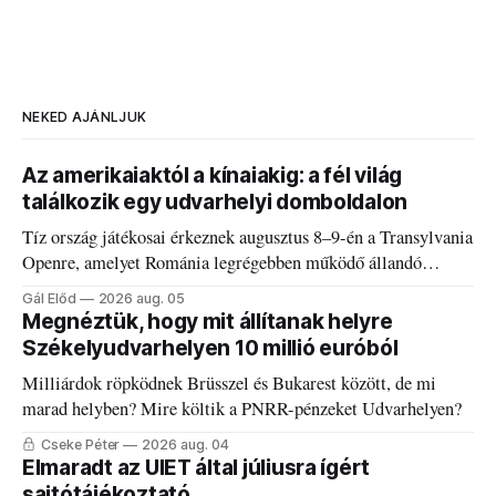
NEKED AJÁNLJUK
Az amerikaiaktól a kínaiakig: a fél világ
találkozik egy udvarhelyi domboldalon
Tíz ország játékosai érkeznek augusztus 8–9-én a Transylvania
Openre, amelyet Románia legrégebben működő állandó
discgolfpályáján rendeznek meg.
Gál Előd
2026 aug. 05
Megnéztük, hogy mit állítanak helyre
Székelyudvarhelyen 10 millió euróból
Milliárdok röpködnek Brüsszel és Bukarest között, de mi
marad helyben? Mire költik a PNRR-pénzeket Udvarhelyen?
Cseke Péter
2026 aug. 04
Elmaradt az UIET által júliusra ígért
sajtótájékoztató