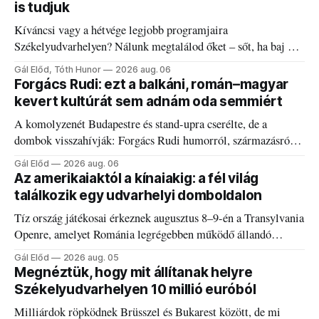
is tudjuk
Kíváncsi vagy a hétvége legjobb programjaira
Székelyudvarhelyen? Nálunk megtalálod őket – sőt, ha baj van
a fogaddal, a fogorvosi ügyeletet is!
Gál Előd, Tóth Hunor
2026 aug. 06
Forgács Rudi: ezt a balkáni, román–magyar
kevert kultúrát sem adnám oda semmiért
A komolyzenét Budapestre és stand-upra cserélte, de a
dombok visszahívják: Forgács Rudi humorról, származásról
és határokról.
Gál Előd
2026 aug. 06
Az amerikaiaktól a kínaiakig: a fél világ
találkozik egy udvarhelyi domboldalon
Tíz ország játékosai érkeznek augusztus 8–9-én a Transylvania
Openre, amelyet Románia legrégebben működő állandó
discgolfpályáján rendeznek meg.
Gál Előd
2026 aug. 05
Megnéztük, hogy mit állítanak helyre
Székelyudvarhelyen 10 millió euróból
Milliárdok röpködnek Brüsszel és Bukarest között, de mi