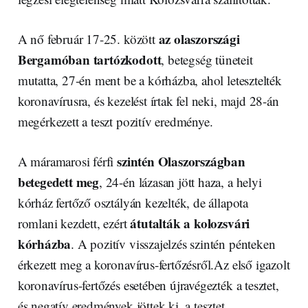
az olaszországi
A nő február 17-25. között
Bergamóban tartózkodott
, betegség tüneteit
mutatta, 27-én ment be a kórházba, ahol letesztelték
koronavírusra, és kezelést írtak fel neki, majd 28-án
megérkezett a teszt pozitív eredménye.
szintén Olaszországban
A máramarosi férfi
betegedett meg
, 24-én lázasan jött haza, a helyi
kórház fertőző osztályán kezelték, de állapota
átutalták a kolozsvári
romlani kezdett, ezért
kórházba
. A pozitív visszajelzés szintén pénteken
érkezett meg a koronavírus-fertőzésről.Az első igazolt
koronavírus-fertőzés esetében újravégezték a tesztet,
és negatív eredmények jöttek ki, a tesztet