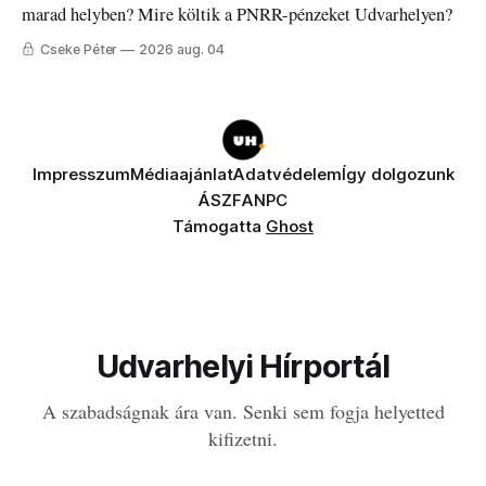
marad helyben? Mire költik a PNRR-pénzeket Udvarhelyen?
Cseke Péter
2026 aug. 04
Impresszum
Médiaajánlat
Adatvédelem
Így dolgozunk
ÁSZF
ANPC
Támogatta
Ghost
Udvarhelyi Hírportál
A szabadságnak ára van. Senki sem fogja helyetted
kifizetni.