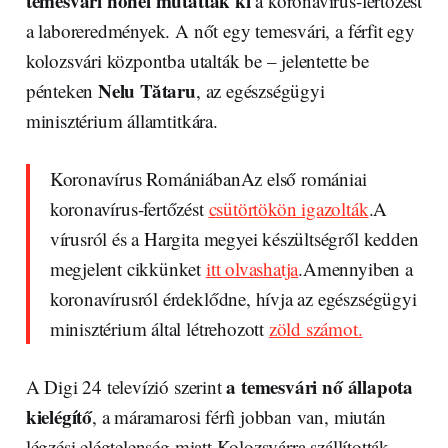
temesvári nőnél mutatták ki
a koronavírus-fertőzést
a laboreredmények. A nőt egy temesvári, a férfit egy
kolozsvári központba utalták be – jelentette be
Nelu Tătaru
pénteken
, az egészségügyi
minisztérium államtitkára.
Koronavírus RomániábanAz első romániai
koronavírus-fertőzést
csütörtökön igazolták
.A
vírusról és a Hargita megyei készültségről kedden
megjelent cikkünket
itt olvashatja
.Amennyiben a
koronavírusról érdeklődne, hívja az egészségügyi
minisztérium által létrehozott
zöld számot.
a temesvári nő állapota
A Digi 24 televízió szerint
kielégítő
, a máramarosi férfi jobban van, miután
légzési elégtelenség miatt Kolozsvárra szállították.