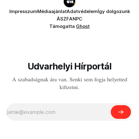
Impresszum
Médiaajánlat
Adatvédelem
Így dolgozunk
ÁSZF
ANPC
Támogatta
Ghost
Udvarhelyi Hírportál
A szabadságnak ára van. Senki sem fogja helyetted
kifizetni.