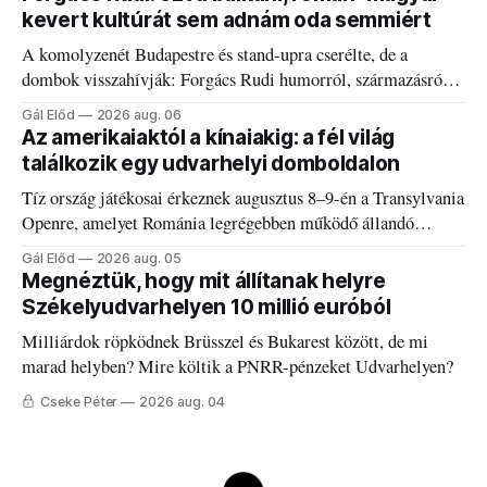
kevert kultúrát sem adnám oda semmiért
A komolyzenét Budapestre és stand-upra cserélte, de a
dombok visszahívják: Forgács Rudi humorról, származásról
és határokról.
Gál Előd
2026 aug. 06
Az amerikaiaktól a kínaiakig: a fél világ
találkozik egy udvarhelyi domboldalon
Tíz ország játékosai érkeznek augusztus 8–9-én a Transylvania
Openre, amelyet Románia legrégebben működő állandó
discgolfpályáján rendeznek meg.
Gál Előd
2026 aug. 05
Megnéztük, hogy mit állítanak helyre
Székelyudvarhelyen 10 millió euróból
Milliárdok röpködnek Brüsszel és Bukarest között, de mi
marad helyben? Mire költik a PNRR-pénzeket Udvarhelyen?
Cseke Péter
2026 aug. 04