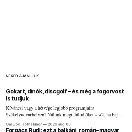
NEKED AJÁNLJUK
Gokart, dínók, discgolf – és még a fogorvost
is tudjuk
Kíváncsi vagy a hétvége legjobb programjaira
Székelyudvarhelyen? Nálunk megtalálod őket – sőt, ha baj van
a fogaddal, a fogorvosi ügyeletet is!
Gál Előd, Tóth Hunor
2026 aug. 06
Forgács Rudi: ezt a balkáni, román–magyar