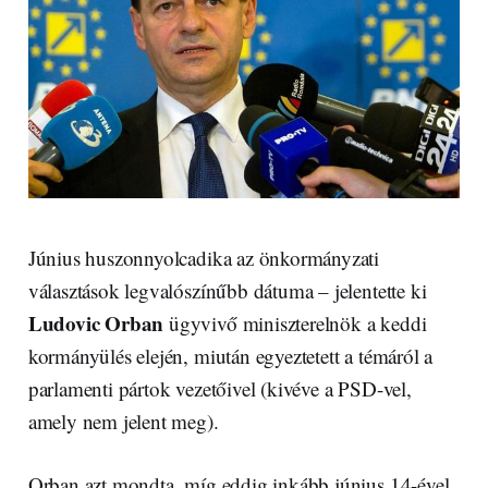
Június huszonnyolcadika az önkormányzati
választások legvalószínűbb dátuma – jelentette ki
Ludovic Orban
ügyvivő miniszterelnök a keddi
kormányülés elején, miután egyeztetett a témáról a
parlamenti pártok vezetőivel (kivéve a PSD-vel,
amely nem jelent meg).
Orban azt mondta, míg eddig inkább június 14-ével