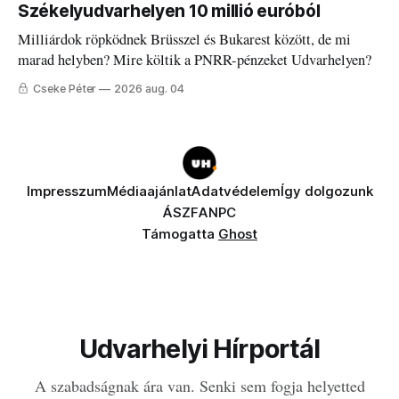
Székelyudvarhelyen 10 millió euróból
Milliárdok röpködnek Brüsszel és Bukarest között, de mi
marad helyben? Mire költik a PNRR-pénzeket Udvarhelyen?
Cseke Péter
2026 aug. 04
Impresszum
Médiaajánlat
Adatvédelem
Így dolgozunk
ÁSZF
ANPC
Támogatta
Ghost
Udvarhelyi Hírportál
A szabadságnak ára van. Senki sem fogja helyetted