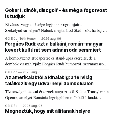
Gokart, dínók, discgolf – és még a fogorvost
is tudjuk
Kíváncsi vagy a hétvége legjobb programjaira
Székelyudvarhelyen? Nálunk megtalálod őket – sőt, ha baj van
a fogaddal, a fogorvosi ügyeletet is!
Gál Előd, Tóth Hunor
2026 aug. 06
Forgács Rudi: ezt a balkáni, román–magyar
kevert kultúrát sem adnám oda semmiért
A komolyzenét Budapestre és stand-upra cserélte, de a
dombok visszahívják: Forgács Rudi humorról, származásról
és határokról.
Gál Előd
2026 aug. 06
Az amerikaiaktól a kínaiakig: a fél világ
találkozik egy udvarhelyi domboldalon
Tíz ország játékosai érkeznek augusztus 8–9-én a Transylvania
Openre, amelyet Románia legrégebben működő állandó
discgolfpályáján rendeznek meg.
Gál Előd
2026 aug. 05
Megnéztük, hogy mit állítanak helyre