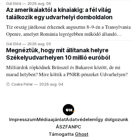
és határokról.
Gál Előd
2026 aug. 06
Az amerikaiaktól a kínaiakig: a fél világ
találkozik egy udvarhelyi domboldalon
Tíz ország játékosai érkeznek augusztus 8–9-én a Transylvania
Openre, amelyet Románia legrégebben működő állandó
discgolfpályáján rendeznek meg.
Gál Előd
2026 aug. 05
Megnéztük, hogy mit állítanak helyre
Székelyudvarhelyen 10 millió euróból
Milliárdok röpködnek Brüsszel és Bukarest között, de mi
marad helyben? Mire költik a PNRR-pénzeket Udvarhelyen?
Cseke Péter
2026 aug. 04
Impresszum
Médiaajánlat
Adatvédelem
Így dolgozunk
ÁSZF
ANPC
Támogatta
Ghost