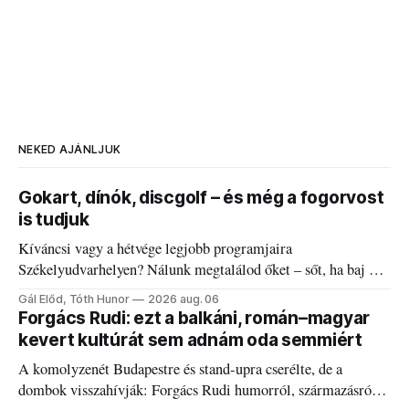
NEKED AJÁNLJUK
Gokart, dínók, discgolf – és még a fogorvost
is tudjuk
Kíváncsi vagy a hétvége legjobb programjaira
Székelyudvarhelyen? Nálunk megtalálod őket – sőt, ha baj van
a fogaddal, a fogorvosi ügyeletet is!
Gál Előd, Tóth Hunor
2026 aug. 06
Forgács Rudi: ezt a balkáni, román–magyar
kevert kultúrát sem adnám oda semmiért
A komolyzenét Budapestre és stand-upra cserélte, de a
dombok visszahívják: Forgács Rudi humorról, származásról