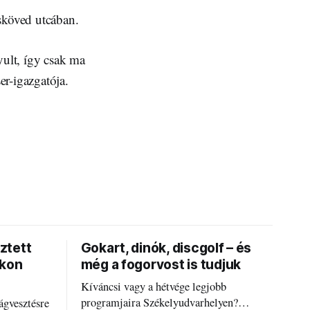
sköved utcában.
ult, így csak ma
er-igazgatója.
ztett
Gokart, dinók, discgolf – és
okon
még a fogorvost is tudjuk
Kíváncsi vagy a hétvége legjobb
programjaira Székelyudvarhelyen?
ágvesztésre