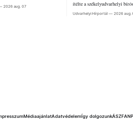
z ukrán népharag, amikor
ítélte a székelyudvarhelyi bíró
2026 aug. 07
 vezetőivel.
Szabolcsot.
Udvarhelyi Hírportál
2026 aug.
mpresszum
Médiaajánlat
Adatvédelem
Így dolgozunk
ÁSZF
AN