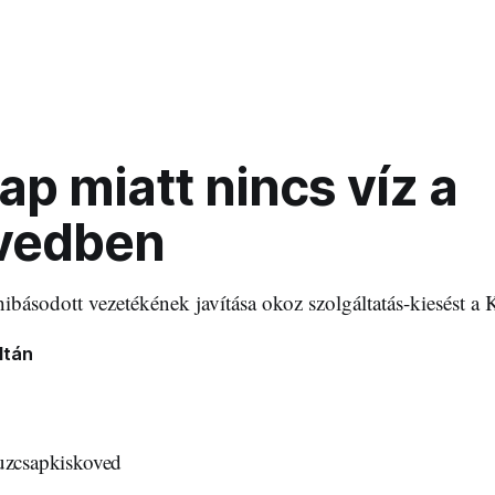
p miatt nincs víz a
vedben
básodott vezetékének javítása okoz szolgáltatás-kiesést a 
ltán