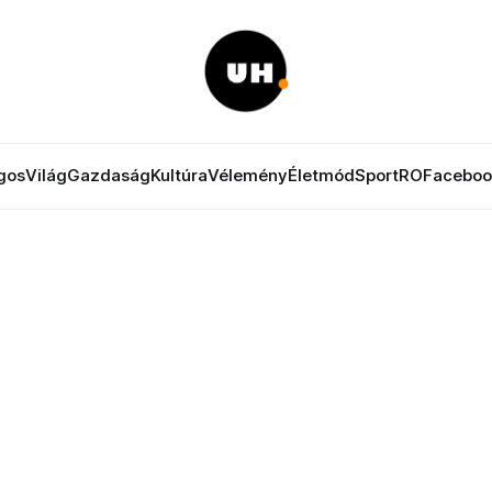
gos
Világ
Gazdaság
Kultúra
Vélemény
Életmód
Sport
RO
Faceboo