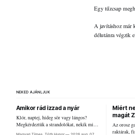
Egy tűzcsap meghi
A javításhoz már 
délutánra végzik 
NEKED AJÁNLJUK
Amikor rád izzad a nyár
Miért n
magát Z
Klór, naptej, hideg sör vagy lángos?
Megkérdeztük a strandolókat, nekik mi
Az orosz g
jelenti a nyarat, és hogyan bírják a
raktárak, f
Magyari Tímea, Tóth Hunor
2026 aug. 07