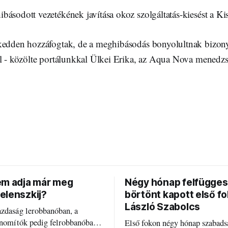
básodott vezetékének javítása okoz szolgáltatás-kiesést a Ki
kedden hozzáfogtak, de a meghibásodás bonyolultnak bizony
el - közölte portálunkkal Ülkei Erika, az Aqua Nova menedzs
em adja már meg
Négy hónap felfügges
elenszkij?
börtönt kapott első f
László Szabolcs
azdaság lerobbanóban, a
inomítók pedig felrobbanóban.
Első fokon négy hónap szabads