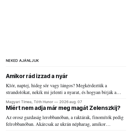
NEKED AJÁNLJUK
Amikor rád izzad a nyár
Klór, naptej, hideg sör vagy lángos? Megkérdeztük a
strandolókat, nekik mi jelenti a nyarat, és hogyan bírják a
kánikulát.
Magyari Tímea, Tóth Hunor
2026 aug. 07
Miért nem adja már meg magát Zelenszkij?
Az orosz gazdaság lerobbanóban, a raktárak, finomítók pedig
felrobbanóban. Akárcsak az ukrán népharag, amikor
elégedetlen vezetőivel.