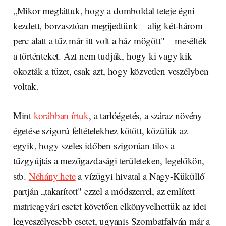
„Mikor megláttuk, hogy a domboldal teteje égni
kezdett, borzasztóan megijedtünk – alig két-három
perc alatt a tűz már itt volt a ház mögött" – mesélték
a történteket. Azt nem tudják, hogy ki vagy kik
okozták a tüzet, csak azt, hogy közvetlen veszélyben
voltak.
Mint
korábban írtuk
, a tarlóégetés, a száraz növény
égetése szigorú feltételekhez kötött, közülük az
egyik, hogy szeles időben szigorúan tilos a
tűzgyújtás a mezőgazdasági területeken, legelőkön,
stb.
Néhány hete
a vízügyi hivatal a Nagy-Küküllő
partján „takarított" ezzel a módszerrel, az említett
matricagyári esetet követően elkönyvelhettük az idei
legveszélyesebb esetet, ugyanis Szombatfalván már a