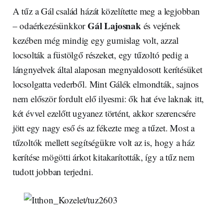
A tűz a Gál család házát közelítette meg a legjobban
Gál Lajosnak
– odaérkezésünkkor
és vejének
kezében még mindig egy gumislag volt, azzal
locsolták a füstölgő részeket, egy tűzoltó pedig a
lángnyelvek által alaposan megnyaldosott kerítésüket
locsolgatta vederből. Mint Gálék elmondták, sajnos
nem először fordult elő ilyesmi: ők hat éve laknak itt,
két évvel ezelőtt ugyanez történt, akkor szerencsére
jött egy nagy eső és az fékezte meg a tűzet. Most a
tűzoltók mellett segítségükre volt az is, hogy a ház
kerítése mögötti árkot kitakarították, így a tűz nem
tudott jobban terjedni.