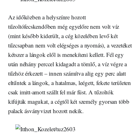
Az időközben a helyszínre hozott
tűzoltófecskendőben még egyelőre nem volt víz
(mint később kiderült, a cég közelében levő két
tűzcsapban nem volt elégséges a nyomás), a vezetéket
kétszer a lángok elől is menekíteni kellett. Fél egy
után néhány perccel kidagadt a tömlő, a víz végre a
tűzhöz érkezett – innen számítva alig egy perc alatt
eltűntek a lángok, a hatalmas, leégett, fekete területen
csak imitt-amott szállt fel már füst. A tűzoltók
kifújták magukat, a cégtől két személy gyorsan több
palack ásványvizet hozott nekik.