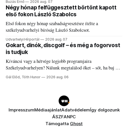
Buzás Ernő
2026 aug. 07
Négy hónap felfüggesztett börtönt kapott
első fokon László Szabolcs
Első fokon négy hónap szabadságvesztésre ítélte a
székelyudvarhelyi bíróság László Szabolcsot.
Udvarhelyi Hírportál
2026 aug. 07
Gokart, dinók, discgolf – és még a fogorvost
is tudjuk
Kíváncsi vagy a hétvége legjobb programjaira
Székelyudvarhelyen? Nálunk megtalálod őket – sőt, ha baj van
a fogaddal, a fogorvosi ügyeletet is!
Gál Előd, Tóth Hunor
2026 aug. 06
Impresszum
Médiaajánlat
Adatvédelem
Így dolgozunk
ÁSZF
ANPC
Támogatta
Ghost