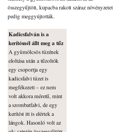
összegyűjtött, kupacba rakott száraz növényzetet
pedig meggyújtották.
Kadicsfalván is a
kerítésnél állt meg a tűz
A gyümölcsös tüzének
eloltása után a tűzoltók
egy csoportja egy
kadicsfalvi tüzet is
megfékezett – ez nem
volt akkora méretű, mint
a szombatfalvi, de egy
kerítést itt is elértek a
lángok. Hasonló volt az
ok: szintén összegyűjtött