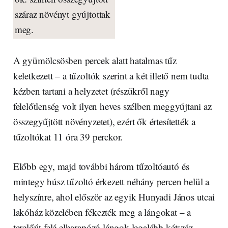
száraz növényt gyújtottak
meg.
A gyümölcsösben percek alatt hatalmas tűz
keletkezett – a tűzoltók szerint a két illető nem tudta
kézben tartani a helyzetet (részükről nagy
felelőtlenség volt ilyen heves szélben meggyújtani az
összegyűjtött növényzetet), ezért ők értesítették a
tűzoltókat 11 óra 39 perckor.
Előbb egy, majd további három tűzoltóautó és
mintegy húsz tűzoltó érkezett néhány percen belül a
helyszínre, ahol először az egyik Hunyadi János utcai
lakóház közelében fékezték meg a lángokat – a
terelőút felé elharapózó lángok legalább kétszáz