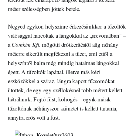
méter szélességben jöttek befele.
Negyed egykor, helyszínre érkezésünkkor a tűzoltók
valósággal harcoltak a lángokkal az „arcvonalban" –
a
Comkim Kft.
mögötti drótkerítéstől alig néhány
méterre sikerült megfékezni a tüzet, ami ettől a
helyszíntől balra még mindig hatalmas lángokkal
égett. A tűzoltók lapáttal, illetve más kézi
eszközökkel a száraz, lángra kapott fűcsomókat
ütötték, de egy-egy széllökésnél több métert kellett
hátrálniuk. Fojtó füst, köhögés – egyik-másik
tűzoltónak néhányszor szünetet is kellett tartania,
annyira erős volt a füst.