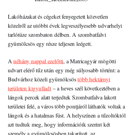
Lakóházakat és cégeket fenyegetett közvetlen
közelről az utóbbi évek legveszélyesebb udvarhelyi
tarlótüze szombaton délben. A szombatfalvi
gyümölcsös egy része teljesen leégett.
A
néhány nappal ezelőtti
, a Matricagyár mögötti
udvart elérő tűz után egy még súlyosabb történt: a
Budvárhoz közeli gyümölcsös
több hektárnyi
területen kigyulladt
– a heves szél következtében a
lángok percek alatt terjedtek Szombatfalva lakott
területei felé, a város több pontjáról láthatók voltak a
lángok és a hatalmas füst. A helyszínen a tűzoltóktól
azt tudtuk meg, hogy információik szerint két
személy a gyümölcsösben takarított, az