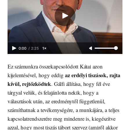
0:00
/
2:25
1×
Ez számunkra összekapcsolódott Kátai azon
az erdélyi tiszások, rajta
kijelentésével, hogy eddig
kívül, rejtőzködtek
. Gálfi állítása, hogy fél éve
tárgyal velük, és felajánlotta nekik, hogy a
választások után, az eredménytől függetlenül,
számíthatnak a tevékenységére, a munkájára, a teljes
kapcsolatrendszerére meg mindenre is, kiegészítve
azzal, hogy most tiszás tábort szervez (amiről akkor