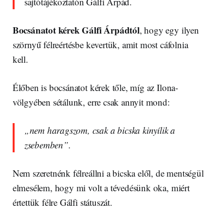
sajtótájékoztatón Gálfi Árpád.
Bocsánatot kérek Gálfi Árpádtól
, hogy egy ilyen
szörnyű félreértésbe kevertük, amit most cáfolnia
kell.
Élőben is bocsánatot kérek tőle, míg az Ilona-
völgyében sétálunk, erre csak annyit mond:
„nem haragszom, csak a bicska kinyílik a
zsebemben”.
Nem szeretnénk félreállni a bicska elől, de mentségül
elmesélem, hogy mi volt a tévedésünk oka, miért
értettük félre Gálfi státuszát.