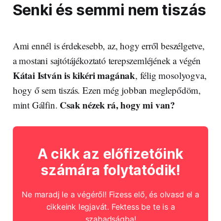
Senki és semmi nem tiszás
Ami ennél is érdekesebb, az, hogy erről beszélgetve,
a mostani sajtótájékoztató terepszemléjének a végén
Kátai István is kikéri magának
, félig mosolyogva,
hogy ő sem tiszás. Ezen még jobban meglepődöm,
Csak nézek rá, hogy mi van?
mint Gálfin.
A cikk az előfizetőink
számára folytatódik!
Ne maradj le a végéről! Fizess elő, és olvasd el a
cikkeink legjavát. Fektess be te is a
szabadságba!