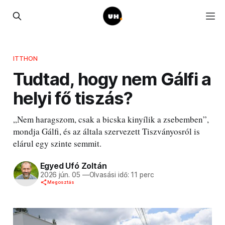
ITTHON
Tudtad, hogy nem Gálfi a
helyi fő tiszás?
„Nem haragszom, csak a bicska kinyílik a zsebemben”,
mondja Gálfi, és az általa szervezett Tiszványosról is
elárul egy szinte semmit.
Egyed Ufó Zoltán
2026 jún. 05
—
Olvasási idő: 11 perc
Megosztás