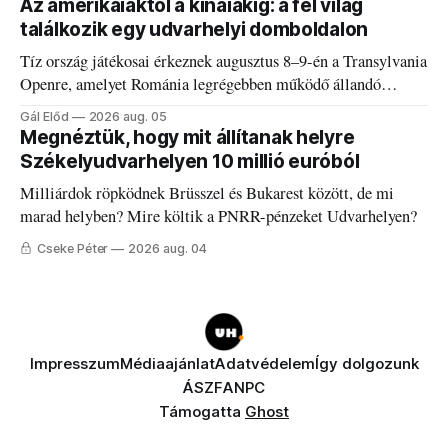
Az amerikaiaktól a kínaiakig: a fél világ
találkozik egy udvarhelyi domboldalon
Tíz ország játékosai érkeznek augusztus 8–9-én a Transylvania
Openre, amelyet Románia legrégebben működő állandó
discgolfpályáján rendeznek meg.
Gál Előd
2026 aug. 05
Megnéztük, hogy mit állítanak helyre
Székelyudvarhelyen 10 millió euróból
Milliárdok röpködnek Brüsszel és Bukarest között, de mi
marad helyben? Mire költik a PNRR-pénzeket Udvarhelyen?
Cseke Péter
2026 aug. 04
Impresszum
Médiaajánlat
Adatvédelem
Így dolgozunk
ÁSZF
ANPC
Támogatta
Ghost