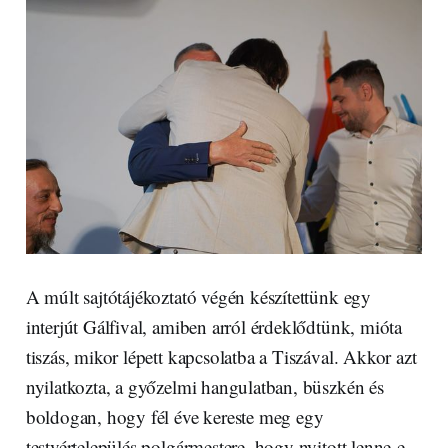
A múlt sajtótájékoztató végén készítettünk egy
interjút Gálfival, amiben arról érdeklődtünk, mióta
tiszás, mikor lépett kapcsolatba a Tiszával. Akkor azt
nyilatkozta, a győzelmi hangulatban, büszkén és
boldogan, hogy fél éve kereste meg egy
testvértelepülés polgármestere, hogy nyitott lenne-e