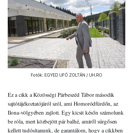
Fotók: EGYED UFÓ ZOLTÁN / UH.RO
Ez a cikk a Közösségi Párbeszéd Tábor második
sajtótájékoztatójáról szól, ami Homoródfürdőn, az
Ilona-völgyében zajlott. Egy kicsit későn számolunk
be róla, mert közbejött pár balhé, amiről sürgősen
kellett tudósítanunk, de garantálom, hogy a cikkben