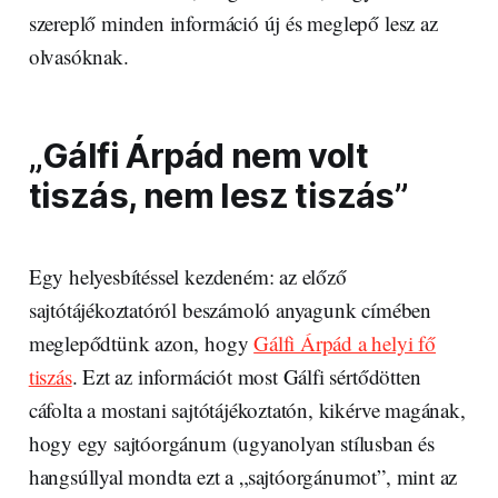
szereplő minden információ új és meglepő lesz az
olvasóknak.
„Gálfi Árpád nem volt
tiszás, nem lesz tiszás”
Egy helyesbítéssel kezdeném: az előző
sajtótájékoztatóról beszámoló anyagunk címében
meglepődtünk azon, hogy
Gálfi Árpád a helyi fő
tiszás
. Ezt az információt most Gálfi sértődötten
cáfolta a mostani sajtótájékoztatón, kikérve magának,
hogy egy sajtóorgánum (ugyanolyan stílusban és
hangsúllyal mondta ezt a „sajtóorgánumot”, mint az