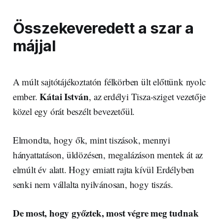
Összekeveredett a szar a
májjal
A múlt sajtótájékoztatón félkörben ült előttünk nyolc
Kátai István
ember.
, az erdélyi Tisza-sziget vezetője
közel egy órát beszélt bevezetőül.
Elmondta, hogy ők, mint tiszások, mennyi
hányattatáson, üldözésen, megalázáson mentek át az
elmúlt év alatt. Hogy emiatt rajta kívül Erdélyben
senki nem vállalta nyilvánosan, hogy tiszás.
De most, hogy győztek, most végre meg tudnak