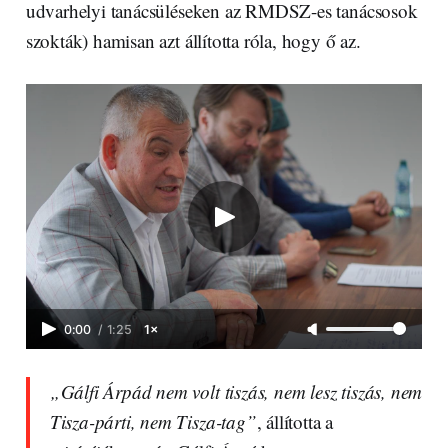
udvarhelyi tanácsüléseken az RMDSZ-es tanácsosok
szokták) hamisan azt állította róla, hogy ő az.
0:00
/
1:25
1×
„Gálfi Árpád nem volt tiszás, nem lesz tiszás, nem
Tisza-párti, nem Tisza-tag”
, állította a