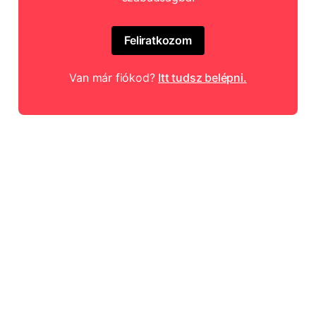
Feliratkozom
Van már fiókod?
Itt tudsz belépni.