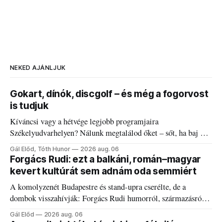
NEKED AJÁNLJUK
Gokart, dínók, discgolf – és még a fogorvost
is tudjuk
Kíváncsi vagy a hétvége legjobb programjaira
Székelyudvarhelyen? Nálunk megtalálod őket – sőt, ha baj van
a fogaddal, a fogorvosi ügyeletet is!
Gál Előd, Tóth Hunor
2026 aug. 06
Forgács Rudi: ezt a balkáni, román–magyar
kevert kultúrát sem adnám oda semmiért
A komolyzenét Budapestre és stand-upra cserélte, de a
dombok visszahívják: Forgács Rudi humorról, származásról
és határokról.
Gál Előd
2026 aug. 06