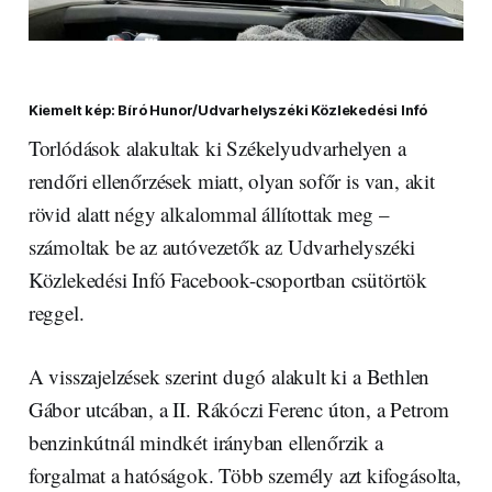
Kiemelt kép: Bíró Hunor/Udvarhelyszéki Közlekedési Infó
Torlódások alakultak ki Székelyudvarhelyen a
rendőri ellenőrzések miatt, olyan sofőr is van, akit
rövid alatt négy alkalommal állítottak meg –
számoltak be az autóvezetők az Udvarhelyszéki
Közlekedési Infó Facebook-csoportban csütörtök
reggel.
A visszajelzések szerint dugó alakult ki a Bethlen
Gábor utcában, a II. Rákóczi Ferenc úton, a Petrom
benzinkútnál mindkét irányban ellenőrzik a
forgalmat a hatóságok. Több személy azt kifogásolta,