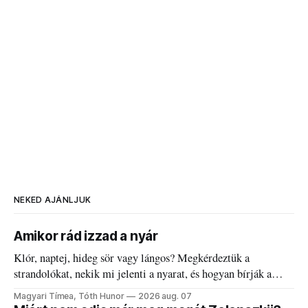
NEKED AJÁNLJUK
Amikor rád izzad a nyár
Klór, naptej, hideg sör vagy lángos? Megkérdeztük a
strandolókat, nekik mi jelenti a nyarat, és hogyan bírják a
kánikulát.
Magyari Tímea, Tóth Hunor
2026 aug. 07