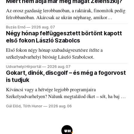
Miért nem adja már meg magát Zelenszkij?
Az orosz gazdaság lerobbanóban, a raktárak, finomítók pedig
felrobbanóban. Akárcsak az ukrán népharag, amikor
elégedetlen vezetőivel.
Buzás Ernő
2026 aug. 07
Négy hónap felfüggesztett börtönt kapott
első fokon László Szabolcs
Első fokon négy hónap szabadságvesztésre ítélte a
székelyudvarhelyi bíróság László Szabolcsot.
Udvarhelyi Hírportál
2026 aug. 07
Gokart, dinók, discgolf – és még a fogorvost
is tudjuk
Kíváncsi vagy a hétvége legjobb programjaira
Székelyudvarhelyen? Nálunk megtalálod őket – sőt, ha baj van
a fogaddal, a fogorvosi ügyeletet is!
Gál Előd, Tóth Hunor
2026 aug. 06