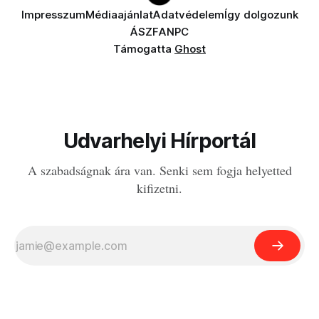
Impresszum
Médiaajánlat
Adatvédelem
Így dolgozunk
ÁSZF
ANPC
Támogatta
Ghost
Udvarhelyi Hírportál
A szabadságnak ára van. Senki sem fogja helyetted
kifizetni.