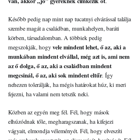
van, akkor „jó” gyereknek címkézik őt
.
Később pedig nap mint nap tucatnyi elvárással találja
szembe magát a családban, munkahelyen, baráti
körben, társadalomban. A többiek pedig
vele mindent lehet, ő az, aki a
megszokják, hogy
munkában mindent elvállal, még azt is, ami nem
az ő dolga, ő az, aki a családban mindent
megcsinál, ő az, aki sok mindent eltűr
. Így
nehezen tolerálják, ha mégis határokat húz, ki meri
fejezni, ha valami nem tetszik neki.
Közben az egyén meg fél. Fél, hogy mások
elhúzódnak tőle, megharagszanak, ha kifejezi
vágyait, elmondja véleményét. Fél, hogy elveszíti