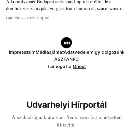
A komolyzenét Budapestre és stand-upra cserélte, de a
dombok visszahívják: Forgács Rudi humorról, származásról
és határokról.
Gál Előd
2026 aug. 06
Impresszum
Médiaajánlat
Adatvédelem
Így dolgozunk
ÁSZF
ANPC
Támogatta
Ghost
Udvarhelyi Hírportál
A szabadságnak ára van. Senki sem fogja helyetted
kifizetni.