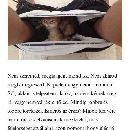
Nem szeretnéd, mégis igent mondasz. Nem akarod,
mégis megteszed. Képtelen vagy nemet mondani.
Sőt, akkor is teljesíteni akarsz, ha nem kérnek meg
rá, vagy nem várják el tőled. Mindig jobbra és
többre törekszel. Ismerős az érzés? Mások kedvére
tenni, mások elvárásainak megfelelni, más
felelősségét átvállalni, azon pörögni, hogy elég jó