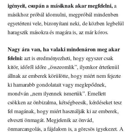
igényeit, csupán a másiknak akar megfelelni,
a
másikhoz próbál idomulni, megpróbál mindenben
egyetérteni vele, bizonyítani neki, de közben legbelül
haragszik másokra és magára is, az már kóros.
Nagy ára van, ha valaki mindenáron meg akar
felelni:
azt is eredményezheti, hogy egyszer csak
kitör, időről időre „összeomlik”, ilyenkor értetlenül
állnak az emberek körülötte, hogy miért nem fejezte
ki hamarabb gondolatait vagy meglepődnek,
mondván „nem ilyennek ismertük”. Emellett
csökken az önbizalma, kétségbeesik, kérdéseket tesz
fel magának, hogy miért használják ki az emberek,
elveszti önmagát. Megjelenik az önvád,
önmarcangolás, a fájdalom is, a görcsös igyekezet. A