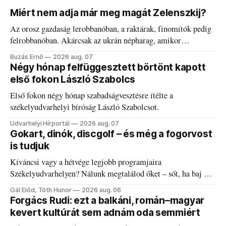
Miért nem adja már meg magát Zelenszkij?
Az orosz gazdaság lerobbanóban, a raktárak, finomítók pedig
felrobbanóban. Akárcsak az ukrán népharag, amikor
elégedetlen vezetőivel.
Buzás Ernő
2026 aug. 07
Négy hónap felfüggesztett börtönt kapott
első fokon László Szabolcs
Első fokon négy hónap szabadságvesztésre ítélte a
székelyudvarhelyi bíróság László Szabolcsot.
Udvarhelyi Hírportál
2026 aug. 07
Gokart, dinók, discgolf – és még a fogorvost
is tudjuk
Kíváncsi vagy a hétvége legjobb programjaira
Székelyudvarhelyen? Nálunk megtalálod őket – sőt, ha baj van
a fogaddal, a fogorvosi ügyeletet is!
Gál Előd, Tóth Hunor
2026 aug. 06
Forgács Rudi: ezt a balkáni, román–magyar
kevert kultúrát sem adnám oda semmiért