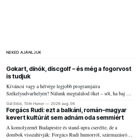
NEKED AJÁNLJUK
Gokart, dínók, discgolf – és még a fogorvost
is tudjuk
Kíváncsi vagy a hétvége legjobb programjaira
Székelyudvarhelyen? Nálunk megtalálod őket – sőt, ha baj van
a fogaddal, a fogorvosi ügyeletet is!
Gál Előd, Tóth Hunor
2026 aug. 06
Forgács Rudi: ezt a balkáni, román–magyar
kevert kultúrát sem adnám oda semmiért
A komolyzenét Budapestre és stand-upra cserélte, de a
dombok visszahívják: Forgács Rudi humorról, származásról