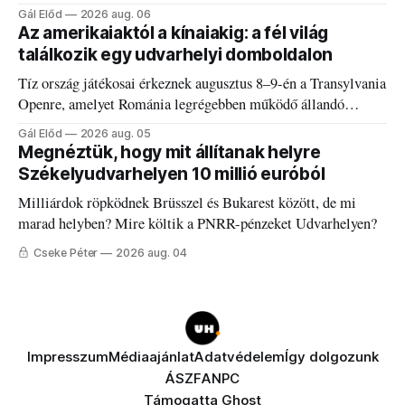
és határokról.
Gál Előd
2026 aug. 06
Az amerikaiaktól a kínaiakig: a fél világ
találkozik egy udvarhelyi domboldalon
Tíz ország játékosai érkeznek augusztus 8–9-én a Transylvania
Openre, amelyet Románia legrégebben működő állandó
discgolfpályáján rendeznek meg.
Gál Előd
2026 aug. 05
Megnéztük, hogy mit állítanak helyre
Székelyudvarhelyen 10 millió euróból
Milliárdok röpködnek Brüsszel és Bukarest között, de mi
marad helyben? Mire költik a PNRR-pénzeket Udvarhelyen?
Cseke Péter
2026 aug. 04
Impresszum
Médiaajánlat
Adatvédelem
Így dolgozunk
ÁSZF
ANPC
Támogatta
Ghost