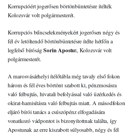
Korrupcióért jogerősen börtönbüntetésre ítélték
Kolozsvár volt polgármesterét.
Korrupciós bűncselekményekért jogerősen négy és
fél év letöltendő börtönbüntetésre ítélte hétfőn a
Sorin Apostu
legfelső bíróság
t, Kolozsvár volt
polgármesterét.
A marosvásárhelyi ítélőtábla még tavaly első fokon
három és fél éves börtönt szabott ki, pénzmosásra
való felbujtás, hivatali befolyással való üzérkedés és
okirat-hamisításra való felbujtás miatt. A másodfokon
eljáró bírói tanács a csúszópénz elfogadására
vonatkozó vádpontot is bizonyítottnak találta, így
Apostunak az erre kiszabott súlyosabb, négy és fél