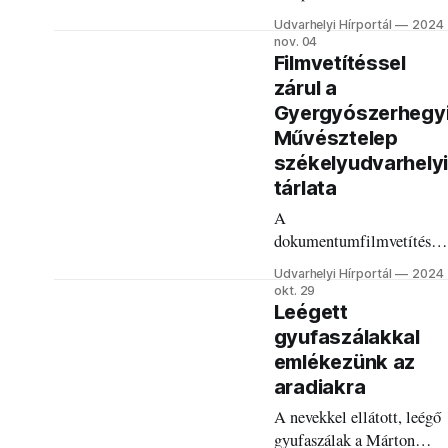
Napozó Nőt.
Udvarhelyi Hírportál
2024
nov. 04
Filmvetítéssel
zárul a
Gyergyószerhegy
Művésztelep
székelyudvarhely
tárlata
A
dokumentumfilmvetítésér
a Haáz Rezső Múzeum
Udvarhelyi Hírportál
2024
képtárában kerül sor.
okt. 29
Leégett
gyufaszálakkal
emlékezünk az
aradiakra
A nevekkel ellátott, leégő
gyufaszálak a Márton