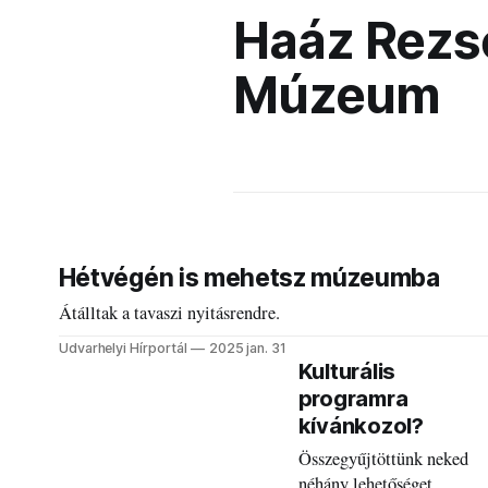
Haáz Rezs
Múzeum
Hétvégén is mehetsz múzeumba
Átálltak a tavaszi nyitásrendre.
Udvarhelyi Hírportál
2025 jan. 31
Kulturális
programra
kívánkozol?
Összegyűjtöttünk neked
néhány lehetőséget.