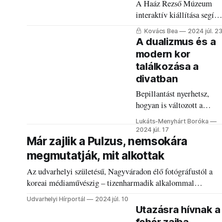
A Haáz Rezső Múzeum
interaktív kiállítása segít
megérteni, hogy miért vol
Kovács Bea
2024 júl. 2
zseni Bolyai János.
A dualizmus és a
modern kor
találkozása a
divatban
Bepillantást nyerhetsz,
hogyan is változott a
nyugat hatására a
Lukáts-Menyhárt Boróka
magyaros nemesi viselet,
2024 júl. 17
és hogy milyen
Már zajlik a Pulzus, nemsokára
részletekben hasonlít a
megmutatják, mit alkottak
modern korihoz.
Az udvarhelyi születésű, Nagyváradon élő fotógráfustól a
koreai médiaművészig – tizenharmadik alkalommal
szervezik meg a Haáz Rezső Múzeum alkotótáborát
Udvarhelyi Hírportál
2024 júl. 10
Székelyudvarhelyen.
Utazásra hívnak a