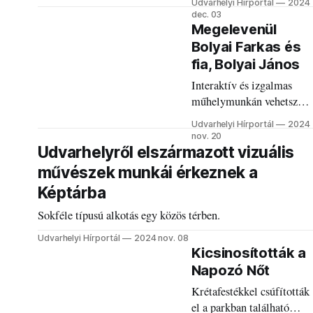
Udvarhelyi Hírportál
2024
irodalmi környezetbe
dec. 03
ágyazottan.
Megelevenül
Bolyai Farkas és
fia, Bolyai János
Interaktív és izgalmas
műhelymunkán vehetsz
részt a múzeumban.
Udvarhelyi Hírportál
2024
nov. 20
Udvarhelyről elszármazott vizuális
művészek munkái érkeznek a
Képtárba
Sokféle típusú alkotás egy közös térben.
Udvarhelyi Hírportál
2024 nov. 08
Kicsinosították a
Napozó Nőt
Krétafestékkel csúfították
el a parkban található