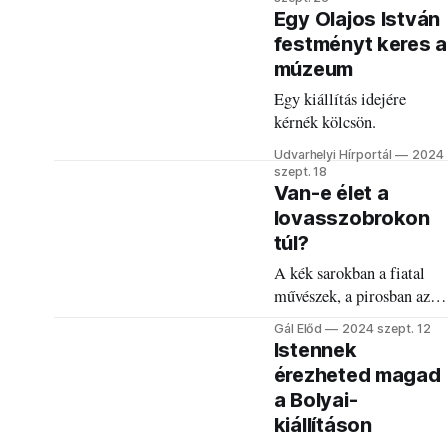
képzőművész munkáját
Egy Olajos István
gyűjtötték össze.
festményt keres a
múzeum
Egy kiállítás idejére
kérnék kölcsön.
Udvarhelyi Hírportál
2024
szept. 18
Van-e élet a
lovasszobrokon
túl?
A kék sarokban a fiatal
művészek, a pirosban az
intézményvezetők. A
Gál Előd
2024 szept. 12
kérdés, hogy milyen jövő
Istennek
vár Székelyudvarhely
érezheted magad
belterjesnek tűnő
a Bolyai-
kulturális életére.
kiállításon