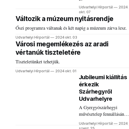
Áron téren tekinthetőek
Udvarhelyi Hírportál
2024
meg.
okt. 07
Változik a múzeum nyitásrendje
Őszi programra váltanak és két napig a múzeum zárva lesz.
Udvarhelyi Hírportál
2024 okt. 03
Városi megemlékezés az aradi
vértanúk tiszteletére
Tiszteletünket tehetjük.
Udvarhelyi Hírportál
2024 okt. 01
Jubileumi kiállítás
érkezik
Szárhegyről
Udvarhelyre
A Gyergyószárhegyi
művésztelep fennállásának
50. évfordulójának
Udvarhelyi Hírportál
2024
alkalmából 23
szept. 25