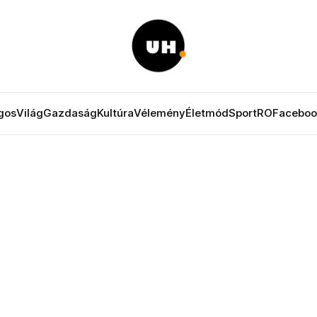
gos
Világ
Gazdaság
Kultúra
Vélemény
Életmód
Sport
RO
Faceboo