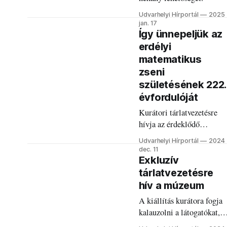
Udvarhelyi Hírportál
2025
jan. 17
Így ünnepeljük az
erdélyi
matematikus
zseni
születésének 222.
évfordulóját
Kurátori tárlatvezetésre
hívja az érdeklődő
közönségét a Haáz Rezső
Udvarhelyi Hírportál
2024
Múzeum A Bolyai –
dec. 11
Erdély géniusza című
Exkluzív
tárlatára.
tárlatvezetésre
hív a múzeum
A kiállítás kurátora fogja
kalauzolni a látogatókat,
egy különleges zenei és