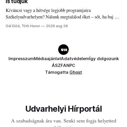
is tudjuk
Kíváncsi vagy a hétvége legjobb programjaira
Székelyudvarhelyen? Nálunk megtalálod őket – sőt, ha baj van
a fogaddal, a fogorvosi ügyeletet is!
Gál Előd, Tóth Hunor
2026 aug. 06
Impresszum
Médiaajánlat
Adatvédelem
Így dolgozunk
ÁSZF
ANPC
Támogatta
Ghost
Udvarhelyi Hírportál
A szabadságnak ára van. Senki sem fogja helyetted