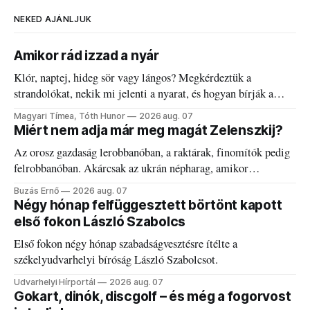
NEKED AJÁNLJUK
Amikor rád izzad a nyár
Klór, naptej, hideg sör vagy lángos? Megkérdeztük a
strandolókat, nekik mi jelenti a nyarat, és hogyan bírják a
kánikulát.
Magyari Tímea, Tóth Hunor
2026 aug. 07
Miért nem adja már meg magát Zelenszkij?
Az orosz gazdaság lerobbanóban, a raktárak, finomítók pedig
felrobbanóban. Akárcsak az ukrán népharag, amikor
elégedetlen vezetőivel.
Buzás Ernő
2026 aug. 07
Négy hónap felfüggesztett börtönt kapott
első fokon László Szabolcs
Első fokon négy hónap szabadságvesztésre ítélte a
székelyudvarhelyi bíróság László Szabolcsot.
Udvarhelyi Hírportál
2026 aug. 07
Gokart, dinók, discgolf – és még a fogorvost