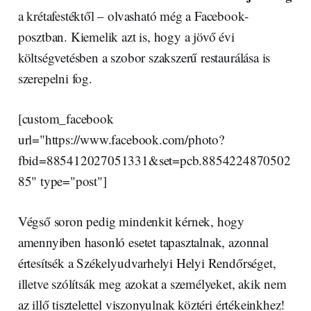
a krétafestéktől – olvasható még a Facebook-
posztban. Kiemelik azt is, hogy a jövő évi
költségvetésben a szobor szakszerű restaurálása is
szerepelni fog.
[custom_facebook
url="https://www.facebook.com/photo?
fbid=885412027051331&set=pcb.8854224870502
85" type="post"]
Végső soron pedig mindenkit kérnek, hogy
amennyiben hasonló esetet tapasztalnak, azonnal
értesítsék a Székelyudvarhelyi Helyi Rendőrséget,
illetve szólítsák meg azokat a személyeket, akik nem
az illő tisztelettel viszonyulnak köztéri értékeinkhez!