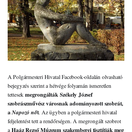
A Polgármesteri Hivatal Facebook-oldalán olvasható
bejegyzés szerint a hétvége folyamán ismeretlen
megrongálták Székely József
tettesek
szobrászművész városnak adományozott szobrát,
a
Napozó nő
t
. Az ügyben a polgármesteri hivatal
feljelentést tett a rendőrségen. A megrongált szobrot
Haáz Rezső Múzeum szakemberei
tisztítják meg
a