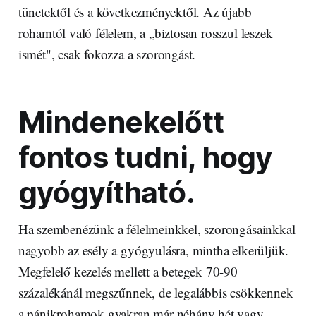
tünetektől és a következményektől. Az újabb
rohamtól való félelem, a „biztosan rosszul leszek
ismét", csak fokozza a szorongást.
Mindenekelőtt
fontos tudni, hogy
gyógyítható.
Ha szembenézünk a félelmeinkkel, szorongásainkkal
nagyobb az esély a gyógyulásra, mintha elkerüljük.
Megfelelő kezelés mellett a betegek 70-90
százalékánál megszűnnek, de legalábbis csökkennek
a pánikrohamok gyakran már néhány hét vagy