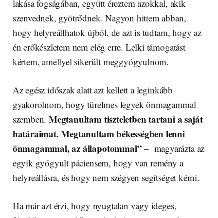
lakása fogságában, együtt éreztem azokkal, akik
szenvednek, gyötrődnek. Nagyon hittem abban,
hogy helyreállhatok újból, de azt is tudtam, hogy az
én erőkészletem nem elég erre. Lelki támogatást
kértem, amellyel sikerült meggyógyulnom.
Az egész időszak alatt azt kellett a leginkább
gyakorolnom, hogy türelmes legyek önmagammal
Megtanultam tiszteletben tartani a saját
szemben.
határaimat. Megtanultam békességben lenni
önmagammal, az állapotommal”
– magyarázta az
egyik gyógyult páciensem, hogy van remény a
helyreállásra, és hogy nem szégyen segítséget kérni.
Ha már azt érzi, hogy nyugtalan vagy ideges,