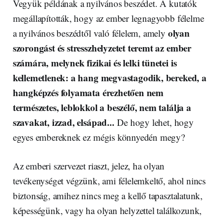
Vegyük példának a nyilvános beszédet. A kutatók
megállapították, hogy az ember legnagyobb félelme
olyan
a nyilvános beszédtől való félelem, amely
szorongást és stresszhelyzetet teremt az ember
számára, melynek fizikai és lelki tünetei is
kellemetlenek: a hang megvastagodik, bereked, a
hangképzés folyamata érezhetően nem
természetes, leblokkol a beszélő, nem találja a
szavakat, izzad, elsápad...
De hogy lehet, hogy
egyes embereknek ez mégis könnyedén megy?
Az emberi szervezet riaszt, jelez, ha olyan
tevékenységet végzünk, ami félelemkeltő, ahol nincs
biztonság, amihez nincs meg a kellő tapasztalatunk,
képességünk, vagy ha olyan helyzettel találkozunk,