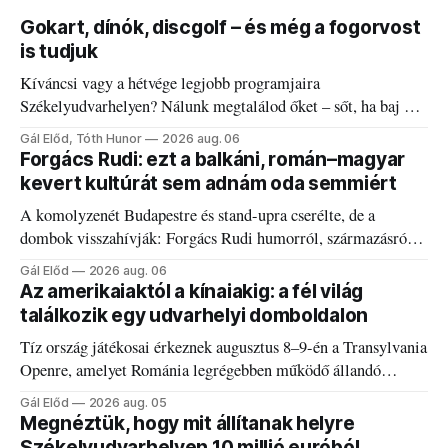
Gokart, dínók, discgolf – és még a fogorvost
is tudjuk
Kíváncsi vagy a hétvége legjobb programjaira
Székelyudvarhelyen? Nálunk megtalálod őket – sőt, ha baj van
a fogaddal, a fogorvosi ügyeletet is!
Gál Előd, Tóth Hunor
2026 aug. 06
Forgács Rudi: ezt a balkáni, román–magyar
kevert kultúrát sem adnám oda semmiért
A komolyzenét Budapestre és stand-upra cserélte, de a
dombok visszahívják: Forgács Rudi humorról, származásról
és határokról.
Gál Előd
2026 aug. 06
Az amerikaiaktól a kínaiakig: a fél világ
találkozik egy udvarhelyi domboldalon
Tíz ország játékosai érkeznek augusztus 8–9-én a Transylvania
Openre, amelyet Románia legrégebben működő állandó
discgolfpályáján rendeznek meg.
Gál Előd
2026 aug. 05
Megnéztük, hogy mit állítanak helyre
Székelyudvarhelyen 10 millió euróból