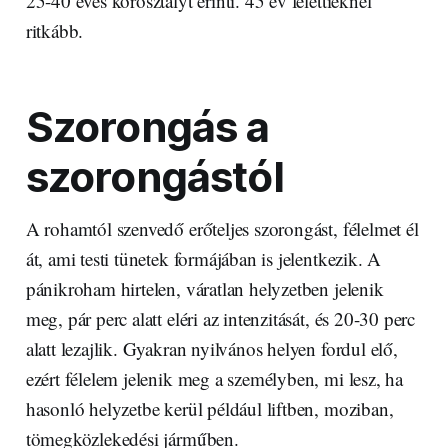
25-40 éves korosztályt érinti. 45 év felettieknél
ritkább.
Szorongás a
szorongástól
A rohamtól szenvedő erőteljes szorongást, félelmet él
át, ami testi tünetek formájában is jelentkezik. A
pánikroham hirtelen, váratlan helyzetben jelenik
meg, pár perc alatt eléri az intenzitását, és 20-30 perc
alatt lezajlik. Gyakran nyilvános helyen fordul elő,
ezért félelem jelenik meg a személyben, mi lesz, ha
hasonló helyzetbe kerül például liftben, moziban,
tömegközlekedési járműben.