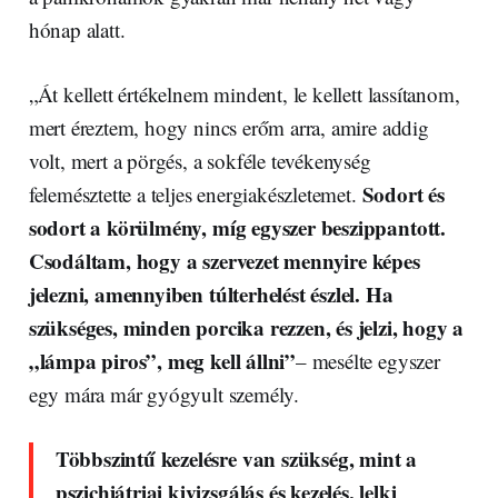
hónap alatt.
„Át kellett értékelnem mindent, le kellett lassítanom,
mert éreztem, hogy nincs erőm arra, amire addig
volt, mert a pörgés, a sokféle tevékenység
Sodort és
felemésztette a teljes energiakészletemet.
sodort a körülmény, míg egyszer beszippantott.
Csodáltam, hogy a szervezet mennyire képes
jelezni, amennyiben túlterhelést észlel. Ha
szükséges, minden porcika rezzen, és jelzi, hogy a
„lámpa piros”, meg kell állni”
– mesélte egyszer
egy mára már gyógyult személy.
Többszintű kezelésre van szükség, mint a
pszichiátriai kivizsgálás és kezelés, lelki