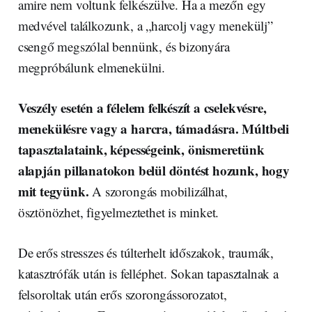
amire nem voltunk felkészülve. Ha a mezőn egy
medvével találkozunk, a „harcolj vagy menekülj”
csengő megszólal bennünk, és bizonyára
megpróbálunk elmenekülni.
Veszély esetén a félelem felkészít a cselekvésre,
menekülésre vagy a harcra, támadásra. Múltbeli
tapasztalataink, képességeink, önismeretünk
alapján pillanatokon belül döntést hozunk, hogy
mit tegyünk.
A szorongás mobilizálhat,
ösztönözhet, figyelmeztethet is minket.
De erős stresszes és túlterhelt időszakok, traumák,
katasztrófák után is felléphet. Sokan tapasztalnak a
felsoroltak után erős szorongássorozatot,