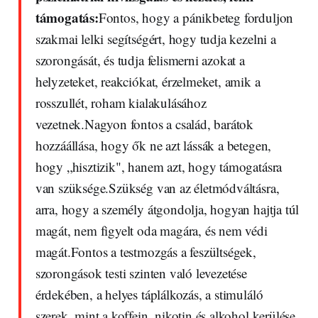
támogatás:
Fontos, hogy a pánikbeteg forduljon
szakmai lelki segítségért, hogy tudja kezelni a
szorongását, és tudja felismerni azokat a
helyzeteket, reakciókat, érzelmeket, amik a
rosszullét, roham kialakulásához
vezetnek.Nagyon fontos a család, barátok
hozzáállása, hogy ők ne azt lássák a betegen,
hogy „hisztizik", hanem azt, hogy támogatásra
van szüksége.Szükség van az életmódváltásra,
arra, hogy a személy átgondolja, hogyan hajtja túl
magát, nem figyelt oda magára, és nem védi
magát.Fontos a testmozgás a feszültségek,
szorongások testi szinten való levezetése
érdekében, a helyes táplálkozás, a stimuláló
szerek, mint a koffein, nikotin és alkohol kerülése,