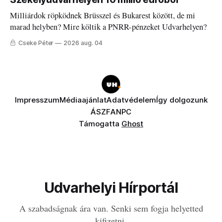
Milliárdok röpködnek Brüsszel és Bukarest között, de mi
marad helyben? Mire költik a PNRR-pénzeket Udvarhelyen?
Cseke Péter
2026 aug. 04
Impresszum
Médiaajánlat
Adatvédelem
Így dolgozunk
ÁSZF
ANPC
Támogatta
Ghost
Udvarhelyi Hírportál
A szabadságnak ára van. Senki sem fogja helyetted
kifizetni.