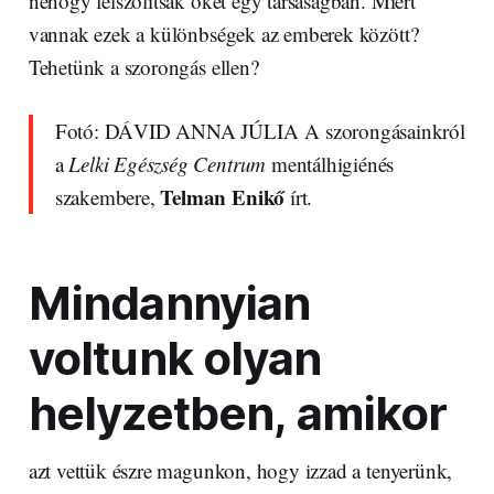
nehogy felszólítsák őket egy társaságban. Miért
vannak ezek a különbségek az emberek között?
Tehetünk a szorongás ellen?
Fotó: DÁVID ANNA JÚLIA A szorongásainkról
a
Lelki Egészség Centrum
mentálhigiénés
Telman Enikő
szakembere,
írt.
Mindannyian
voltunk olyan
helyzetben, amikor
azt vettük észre magunkon, hogy izzad a tenyerünk,