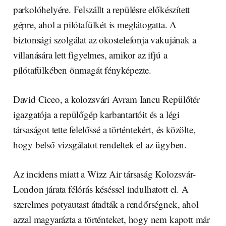
parkolóhelyére. Felszállt a repülésre előkészített
gépre, ahol a pilótafülkét is meglátogatta. A
biztonsági szolgálat az okostelefonja vakujának a
villanására lett figyelmes, amikor az ifjú a
pilótafülkében önmagát fényképezte.
David Ciceo, a kolozsvári Avram Iancu Repülőtér
igazgatója a repülőgép karbantartóit és a légi
társaságot tette felelőssé a történtekért, és közölte,
hogy belső vizsgálatot rendeltek el az ügyben.
Az incidens miatt a Wizz Air társaság Kolozsvár-
London járata félórás késéssel indulhatott el. A
szerelmes potyautast átadták a rendőrségnek, ahol
azzal magyarázta a történteket, hogy nem kapott már