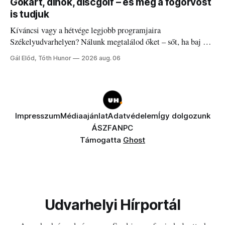
Gokart, dinók, discgolf – és még a fogorvost
is tudjuk
Kíváncsi vagy a hétvége legjobb programjaira
Székelyudvarhelyen? Nálunk megtalálod őket – sőt, ha baj van
a fogaddal, a fogorvosi ügyeletet is!
Gál Előd, Tóth Hunor
2026 aug. 06
Impresszum
Médiaajánlat
Adatvédelem
Így dolgozunk
ÁSZF
ANPC
Támogatta
Ghost
Udvarhelyi Hírportál