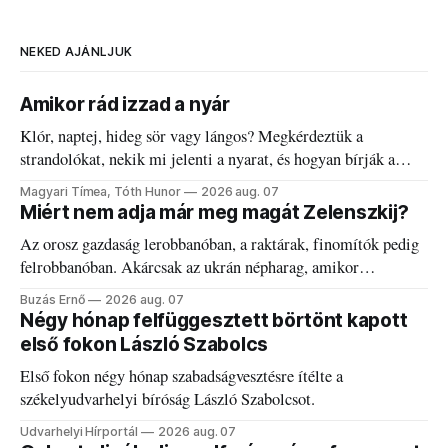
NEKED AJÁNLJUK
Amikor rád izzad a nyár
Klór, naptej, hideg sör vagy lángos? Megkérdeztük a
strandolókat, nekik mi jelenti a nyarat, és hogyan bírják a
kánikulát.
Magyari Tímea, Tóth Hunor
2026 aug. 07
Miért nem adja már meg magát Zelenszkij?
Az orosz gazdaság lerobbanóban, a raktárak, finomítók pedig
felrobbanóban. Akárcsak az ukrán népharag, amikor
elégedetlen vezetőivel.
Buzás Ernő
2026 aug. 07
Négy hónap felfüggesztett börtönt kapott
első fokon László Szabolcs
Első fokon négy hónap szabadságvesztésre ítélte a
székelyudvarhelyi bíróság László Szabolcsot.
Udvarhelyi Hírportál
2026 aug. 07