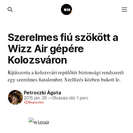
Szerelmes fiú szökött a
Wizz Air gépére
Kolozsváron
Kijátszotta a kolozsvári repülőtér biztonsági rendszerét
egy szerelmes fiatalember. Szelfizés közben bukott le.
Petroczki Ágota
2015 jan. 28
—
Olvasási idő: 1 perc
Megosztás