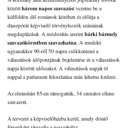
három napos szavazás
között
t vezetne be a
külföldön élő románok körében és előírja a
diaszpórát képviselő törvényhozók számának
bárki bármely
megduplázását. A módosítás szerint
szavazókörzetben szavazhatna
. A rendelet
ugyanakkor 90-ről 50 napra csökkentené a
választások időpontjának bejelentése és a választások
napja közötti időszakot. A választások napját öt
nappal a parlament feloszlatása után lehetne kitűzni.
Az elutasítást 85-en támogatták, 34 szenátor ellene
szavazott.
A tervezet a képviselőházba kerül, amely döntő
fórumként tárgyalja a jogszabályt.