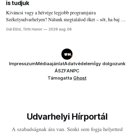
is tudjuk
Kíváncsi vagy a hétvége legjobb programjaira
Székelyudvarhelyen? Nálunk megtalálod őket – sőt, ha baj van
a fogaddal, a fogorvosi ügyeletet is!
Gál Előd, Tóth Hunor
2026 aug. 06
Impresszum
Médiaajánlat
Adatvédelem
Így dolgozunk
ÁSZF
ANPC
Támogatta
Ghost
Udvarhelyi Hírportál
A szabadságnak ára van. Senki sem fogja helyetted