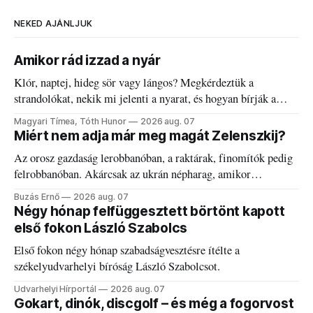
NEKED AJÁNLJUK
Amikor rád izzad a nyár
Klór, naptej, hideg sör vagy lángos? Megkérdeztük a
strandolókat, nekik mi jelenti a nyarat, és hogyan bírják a
kánikulát.
Magyari Tímea, Tóth Hunor
2026 aug. 07
Miért nem adja már meg magát Zelenszkij?
Az orosz gazdaság lerobbanóban, a raktárak, finomítók pedig
felrobbanóban. Akárcsak az ukrán népharag, amikor
elégedetlen vezetőivel.
Buzás Ernő
2026 aug. 07
Négy hónap felfüggesztett börtönt kapott
első fokon László Szabolcs
Első fokon négy hónap szabadságvesztésre ítélte a
székelyudvarhelyi bíróság László Szabolcsot.
Udvarhelyi Hírportál
2026 aug. 07
Gokart, dinók, discgolf – és még a fogorvost