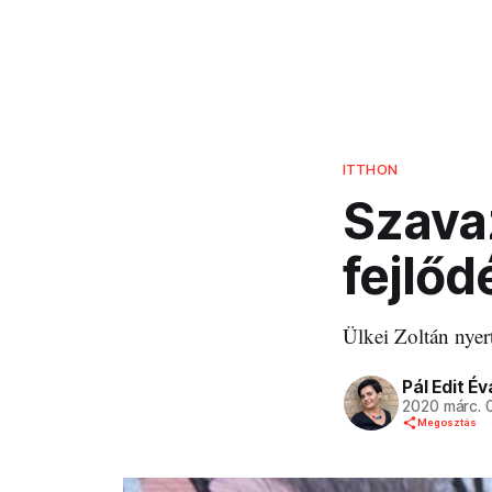
ITTHON
Szava
fejlőd
Ülkei Zoltán nye
Pál Edit Év
2020 márc. 
Megosztás