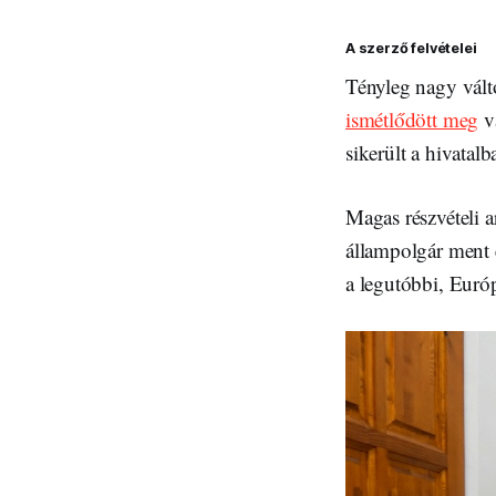
A szerző felvételei
Tényleg nagy vált
ismétlődött meg
v
sikerült a hivatal
Magas részvételi a
állampolgár ment e
a legutóbbi, Euró