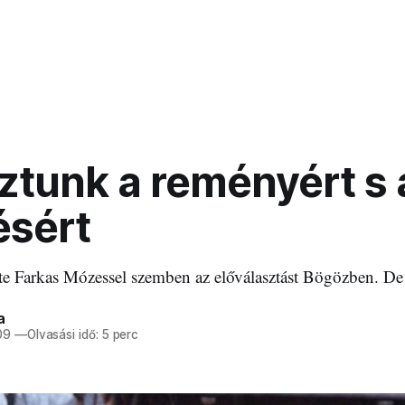
ztunk a reményért s 
ésért
rte Farkas Mózessel szemben az előválasztást Bögözben. D
a
09
—
Olvasási idő: 5 perc