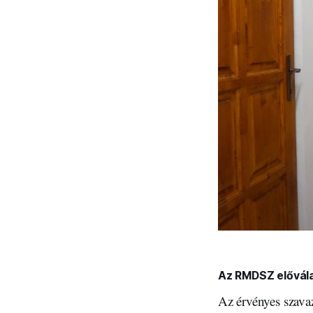
Az RMDSZ elővála
Az érvényes szava