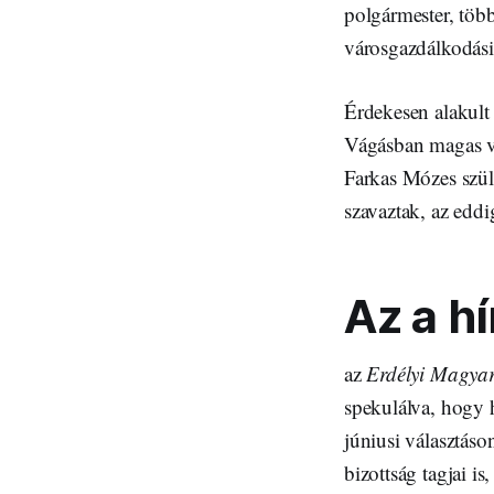
polgármester, töb
városgazdálkodási
Érdekesen alakult
Vágásban magas v
Farkas Mózes szülő
szavaztak, az eddi
Az a h
az
Erdélyi Magyar
spekulálva, hogy 
júniusi választáso
bizottság tagjai i