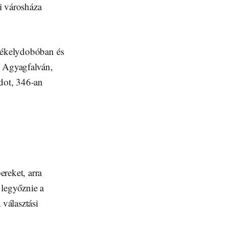
i városháza
Székelydobóban és
 Agyagfalván,
rdot, 346-an
reket, arra
 legyőznie a
 választási