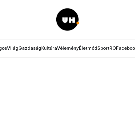
gos
Világ
Gazdaság
Kultúra
Vélemény
Életmód
Sport
RO
Faceboo