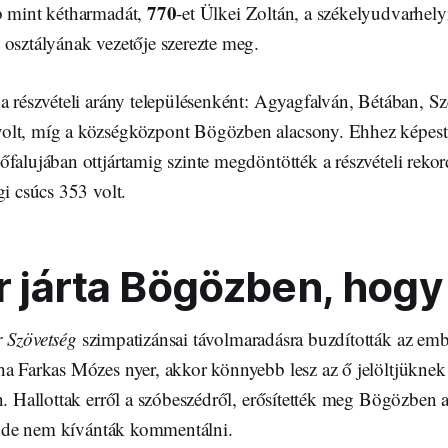
770
b mint kétharmadát,
-et Ülkei Zoltán, a székelyudvarhely
 osztályának vezetője szerezte meg.
 a részvételi arány településenként: Agyagfalván, Bétában, 
olt, míg a községközpont Bögözben alacsony. Ehhez képest
falujában ottjártamig szinte megdöntötték a részvételi reko
gi csúcs 353 volt.
ír járta Bögözben, hogy
 Szövetség
szimpatizánsai távolmaradásra buzdították az embe
ha Farkas Mózes nyer, akkor könnyebb lesz az ő jelöltjüknek
n. Hallottak erről a szóbeszédről, erősítették meg Bögözben a
s, de nem kívánták kommentálni.