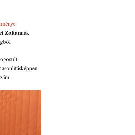
edménye
ei Zoltán
nak
ngből.
jogosult
ehasonlításképpen
szám.