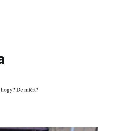
a
e hogy? De miért?