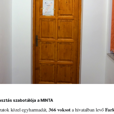
sztás szabotálója a MINTA
366 voksot
Far
zatok közel egyharmadát,
a hivatalban levő