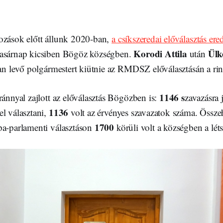
ozások előtt állunk 2020-ban,
a csíkszeredai előválasztás er
Korodi Attila
Ülk
asárnap kicsiben Bögöz községben.
után
ban levő polgármestert kiütnie az RMDSZ előválasztásán a ri
1146 s
ránnyal zajlott az előválasztás Bögözben is:
zavazásra 
1136
l választani,
volt az érvényes szavazatok száma. Össz
1700
pa-parlamenti választáson
körüli volt a községben a lét