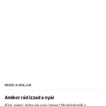
NEKED AJÁNLJUK
Amikor rád izzad a nyár
Klór, naptej, hideg sör vagy lángos? Megkérdeztük a