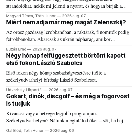
strandolókat, nekik mi jelenti a nyarat, és hogyan bírják a
kánikulát.
Magyari Tímea, Tóth Hunor
2026 aug. 07
Miért nem adja már meg magát Zelenszkij?
Az orosz gazdaság lerobbanóban, a raktárak, finomítók pedig
felrobbanóban. Akárcsak az ukrán népharag, amikor
elégedetlen vezetőivel.
Buzás Ernő
2026 aug. 07
Négy hónap felfüggesztett börtönt kapott
első fokon László Szabolcs
Első fokon négy hónap szabadságvesztésre ítélte a
székelyudvarhelyi bíróság László Szabolcsot.
Udvarhelyi Hírportál
2026 aug. 07
Gokart, dinók, discgolf – és még a fogorvost
is tudjuk
Kíváncsi vagy a hétvége legjobb programjaira
Székelyudvarhelyen? Nálunk megtalálod őket – sőt, ha baj van
a fogaddal, a fogorvosi ügyeletet is!
Gál Előd, Tóth Hunor
2026 aug. 06