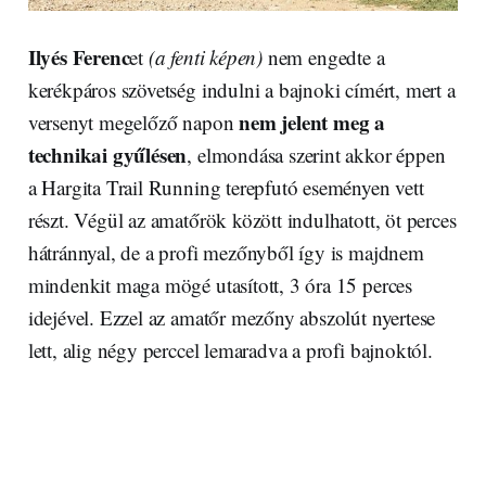
Ilyés Ferenc
et
(a fenti képen)
nem engedte a
kerékpáros szövetség indulni a bajnoki címért, mert a
nem jelent meg a
versenyt megelőző napon
technikai gyűlésen
, elmondása szerint akkor éppen
a Hargita Trail Running terepfutó eseményen vett
részt. Végül az amatőrök között indulhatott, öt perces
hátránnyal, de a profi mezőnyből így is majdnem
mindenkit maga mögé utasított, 3 óra 15 perces
idejével. Ezzel az amatőr mezőny abszolút nyertese
lett, alig négy perccel lemaradva a profi bajnoktól.