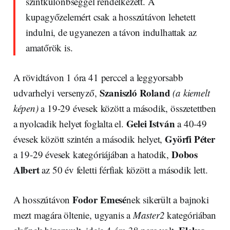
szintkülönbséggel rendelkezett. A
kupagyőzelemért csak a hosszútávon lehetett
indulni, de ugyanezen a távon indulhattak az
amatőrök is.
A rövidtávon 1 óra 41 perccel a leggyorsabb
Szaniszló Roland
udvarhelyi versenyző,
(a kiemelt
képen)
a 19-29 évesek között a második, összetettben
Gelei István
a nyolcadik helyet foglalta el.
a 40-49
Györfi Péter
évesek között szintén a második helyet,
Dobos
a 19-29 évesek kategóriájában a hatodik,
Albert
az 50 év feletti férfiak között a második lett.
Fodor Emesé
A hosszútávon
nek sikerült a bajnoki
mezt magára öltenie, ugyanis a
Master2
kategóriában