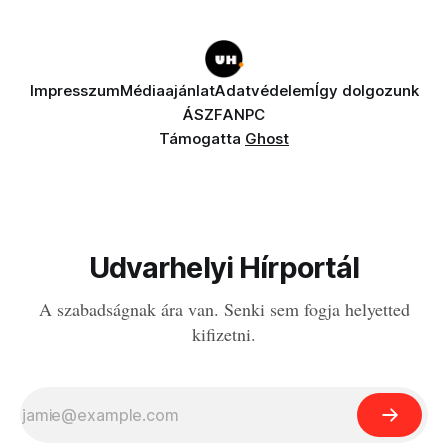
Impresszum
Médiaajánlat
Adatvédelem
Így dolgozunk
ÁSZF
ANPC
Támogatta
Ghost
Udvarhelyi Hírportál
A szabadságnak ára van. Senki sem fogja helyetted
kifizetni.