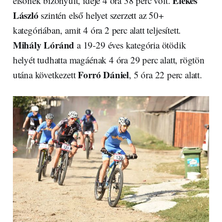
Elekes
elsőnek bizonyult, ideje 4 óra 38 perc volt.
László
szintén első helyet szerzett az 50+
kategóriában, amit 4 óra 2 perc alatt teljesített.
Mihály Lóránd
a 19-29 éves kategória ötödik
helyét tudhatta magáénak 4 óra 29 perc alatt, rögtön
Forró Dániel
utána következett
, 5 óra 22 perc alatt.