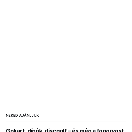
NEKED AJÁNLJUK
Gokart, dínók, discgolf – és még a fogorvost