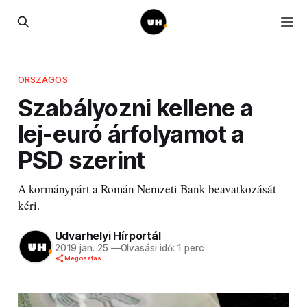
ORSZÁGOS
Szabályozni kellene a
lej-euró árfolyamot a
PSD szerint
A kormánypárt a Román Nemzeti Bank beavatkozását
kéri.
Udvarhelyi Hírportál
2019 jan. 25
—
Olvasási idő: 1 perc
Megosztás