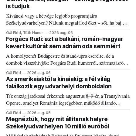
is tudjuk
Kíváncsi vagy a hétvége legjobb programjaira
Székelyudvarhelyen? Nálunk megtalálod őket – sőt, ha baj van
a fogaddal, a fogorvosi ügyeletet is!
Gál Előd, Tóth Hunor
2026 aug. 06
Forgács Rudi: ezt a balkáni, román–magyar
kevert kultúrát sem adnám oda semmiért
A komolyzenét Budapestre és stand-upra cserélte, de a
dombok visszahívják: Forgács Rudi humorról, származásról
és határokról.
Gál Előd
2026 aug. 06
Az amerikaiaktól a kínaiakig: a fél világ
találkozik egy udvarhelyi domboldalon
Tíz ország játékosai érkeznek augusztus 8–9-én a Transylvania
Openre, amelyet Románia legrégebben működő állandó
discgolfpályáján rendeznek meg.
Gál Előd
2026 aug. 05
Megnéztük, hogy mit állítanak helyre
Székelyudvarhelyen 10 millió euróból