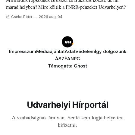
Milliárdok röpködnek Brüsszel és Bukarest között, de mi
marad helyben? Mire költik a PNRR-pénzeket Udvarhelyen?
Cseke Péter
2026 aug. 04
Impresszum
Médiaajánlat
Adatvédelem
Így dolgozunk
ÁSZF
ANPC
Támogatta
Ghost
Udvarhelyi Hírportál
A szabadságnak ára van. Senki sem fogja helyetted
kifizetni.