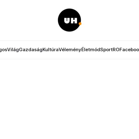
gos
Világ
Gazdaság
Kultúra
Vélemény
Életmód
Sport
RO
Faceboo