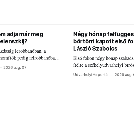
em adja már meg
Négy hónap felfügges
elenszkij?
börtönt kapott első f
László Szabolcs
azdaság lerobbanóban, a
inomítók pedig felrobbanóban.
Első fokon négy hónap szabads
z ukrán népharag, amikor
ítélte a székelyudvarhelyi bíró
2026 aug. 07
 vezetőivel.
Szabolcsot.
Udvarhelyi Hírportál
2026 aug.