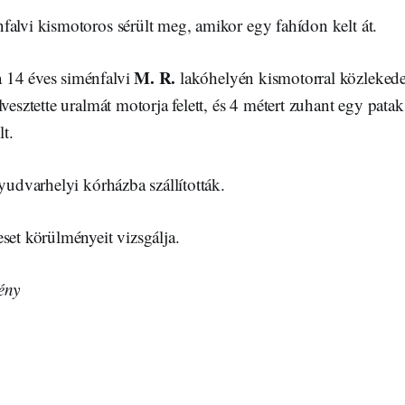
falvi kismotoros sérült meg, amikor egy fahídon kelt át.
M. R.
 14 éves siménfalvi
lakóhelyén kismotorral közlekede
lvesztette uralmát motorja felett, és 4 métert zuhant egy pata
t.
lyudvarhelyi kórházba szállították.
set körülményeit vizsgálja.
ény