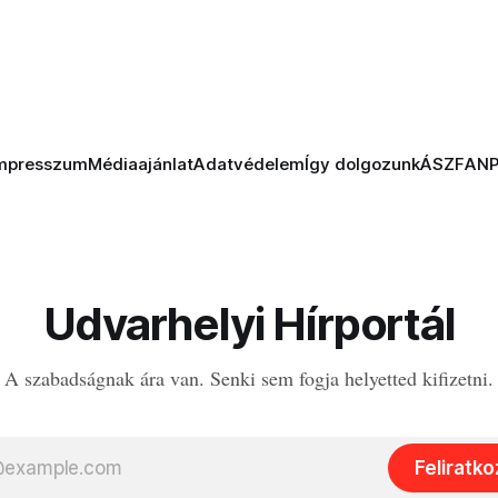
mpresszum
Médiaajánlat
Adatvédelem
Így dolgozunk
ÁSZF
AN
Udvarhelyi Hírportál
A szabadságnak ára van. Senki sem fogja helyetted kifizetni.
Feliratk