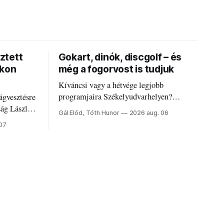
ztett
Gokart, dinók, discgolf – és
okon
még a fogorvost is tudjuk
Kíváncsi vagy a hétvége legjobb
programjaira Székelyudvarhelyen?
ágvesztésre
Nálunk megtalálod őket – sőt, ha baj van a
ság László
Gál Előd, Tóth Hunor
2026 aug. 06
fogaddal, a fogorvosi ügyeletet is!
 07