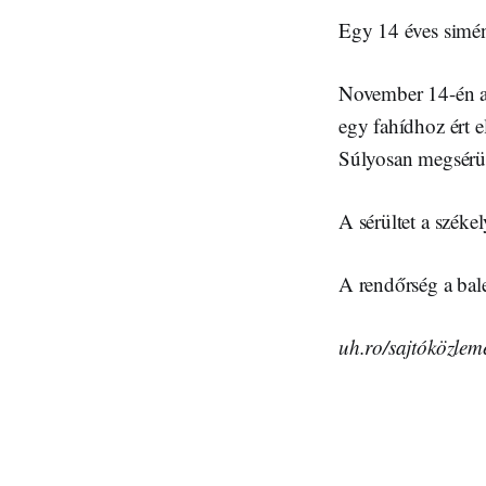
Egy 14 éves simén
November 14-én a
egy fahídhoz ért e
Súlyosan megsérül
A sérültet a széke
A rendőrség a bale
uh.ro/sajtóközlem