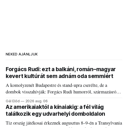
NEKED AJÁNLJUK
Forgács Rudi: ezt a balkáni, román–magyar
kevert kultúrát sem adnám oda semmiért
A komolyzenét Budapestre és stand-upra cserélte, de a
dombok visszahívják: Forgács Rudi humorról, származásról
és határokról.
Gál Előd
2026 aug. 06
Az amerikaiaktól a kínaiakig: a fél világ
találkozik egy udvarhelyi domboldalon
Tíz ország játékosai érkeznek augusztus 8–9-én a Transylvania