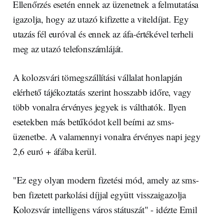
Ellenőrzés esetén ennek az üzenetnek a felmutatása
igazolja, hogy az utazó kifizette a viteldíjat. Egy
utazás fél euróval és ennek az áfa-értékével terheli
meg az utazó telefonszámláját.
A kolozsvári tömegszállítási vállalat honlapján
elérhető tájékoztatás szerint hosszabb időre, vagy
több vonalra érvényes jegyek is válthatók. Ilyen
esetekben más betűkódot kell beírni az sms-
üzenetbe. A valamennyi vonalra érvényes napi jegy
2,6 euró + áfába kerül.
"Ez egy olyan modern fizetési mód, amely az sms-
ben fizetett parkolási díjjal együtt visszaigazolja
Kolozsvár intelligens város státuszát" - idézte Emil