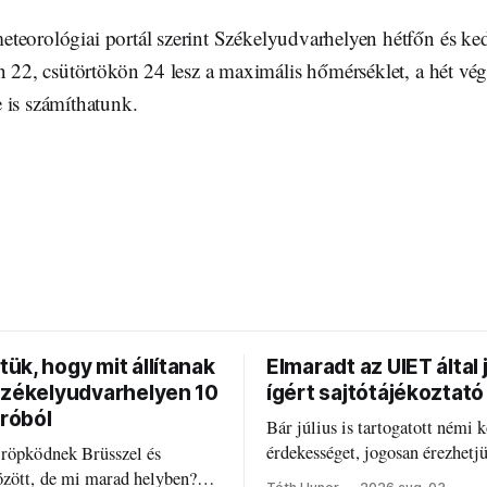
teorológiai portál szerint Székelyudvarhelyen hétfőn és k
n 22, csütörtökön 24 lesz a maximális hőmérséklet, a hét vég
 is számíthatunk.
ük, hogy mit állítanak
Elmaradt az UIET által 
Székelyudvarhelyen 10
ígért sajtótájékoztató
uróból
Bár július is tartogatott némi k
érdekességet, jogosan érezhetj
 röpködnek Brüsszel és
valami elmaradt.
özött, de mi marad helyben?