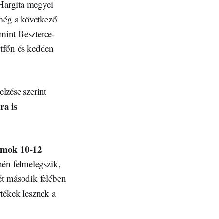
Hargita megyei
 még a következő
mint Beszterce-
étfőn és kedden
lzése szerint
ra is
umok 10-12
hén felmelegszik,
ét második felében
rtékek lesznek a