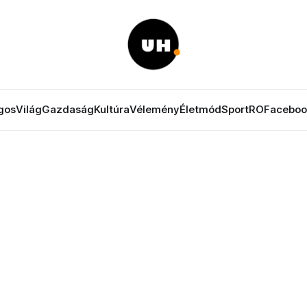
gos
Világ
Gazdaság
Kultúra
Vélemény
Életmód
Sport
RO
Faceboo