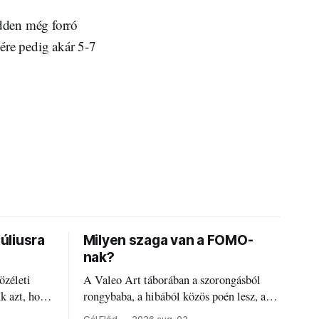
edden még forró
ére pedig akár 5-7
júliusra
Milyen szaga van a FOMO-
nak?
özéleti
A Valeo Art táborában a szorongásból
ük azt, hogy
rongybaba, a hibából közös poén lesz, a
régi diákszínjátszók pedig újra és újra