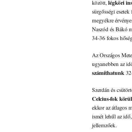
légköri in
között,
sürgősségi esetek
megyékre érvényes
Naszód és Bákó me
34-36 fokos hőség
Az Országos Meteo
ugyanebben az id
számíthatunk
32-
Szerdán és csütör
Celcius-fok körü
ekkor az átlagos 
ismét lehűl az idő
jellemzőek.