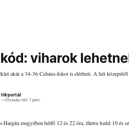
kód: viharok lehetne
let akár a 34-36 Celsius-fokot is elérheti. A hét közepétől
 Hírportál
6
—
Olvasási idő: 1 perc
s Hargita megyében hétfő 12 és 22 óra, illetve kedd 10 és sz