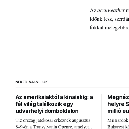
Az
accuweather
me
időnk lesz, szerdá
fokkal melegebbre
NEKED AJÁNLJUK
Az amerikaiaktól a kínaiakig: a
Megnézt
fél világ találkozik egy
helyre 
udvarhelyi domboldalon
millió e
Tíz ország játékosai érkeznek augusztus
Milliárdok
8–9-én a Transylvania Openre, amelyet
Bukarest k