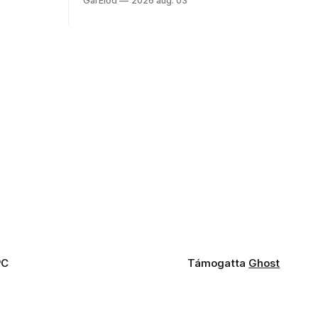
Gál Előd
2026 aug. 03
visszatalálnak egymáshoz.
PC
Támogatta
Ghost