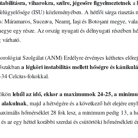
stabilitásra, viharokra, szélre, jégesőre figyelmeztetnek
a 
 felügyelősége (ISU) közleményében. A hétfői sárga riasztás
: Máramaros, Suceava, Neamţ, Iaşi és Botoşani megye, vala
gye egy része. Az ország nyugati és délnyugati részében h
 várható.
rológiai Szolgálat (ANM) Erdélyre érvényes kéthetes előreje
a légköri instabilitás mellett hőségre és kánikulá
őszakban
34 Celcius-fokokkal.
lehűl az idő, ekkor a maximumok 24-25, a minim
tökön
l alakulnak
, majd a hétvégére és a következő hét elejére eny
maximális hőmérséklet 28 fok lesz, a minimum pedig 13, a h
, és az egy héttel korábbi szerdai és csütörtöki hőmérsékleti é