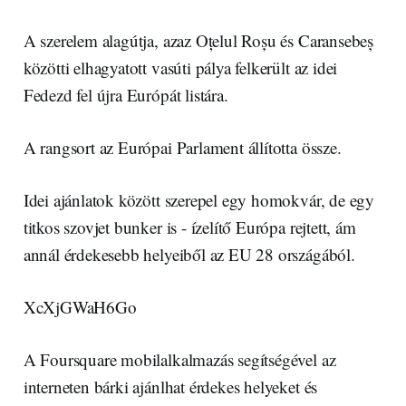
A szerelem alagútja, azaz Oțelul Roșu és Caransebeș
közötti elhagyatott vasúti pálya felkerült az idei
Fedezd fel újra Európát listára.
A rangsort az Európai Parlament állította össze.
Idei ajánlatok között szerepel egy homokvár, de egy
titkos szovjet bunker is - ízelítő Európa rejtett, ám
annál érdekesebb helyeiből az EU 28 országából.
XcXjGWaH6Go
A Foursquare mobilalkalmazás segítségével az
interneten bárki ajánlhat érdekes helyeket és