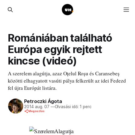
Romániában található
Európa egyik rejtett
kincse (videó)
A szerelem alagútja, azaz Oțelul Roșu és Caransebeș
közötti elhagyatott vasúti pálya felkerült az idei Fedezd
fel újra Európát listára.
Petroczki Ágota
2014 aug. 07
—
Olvasási idő: 1 perc
Megosztás