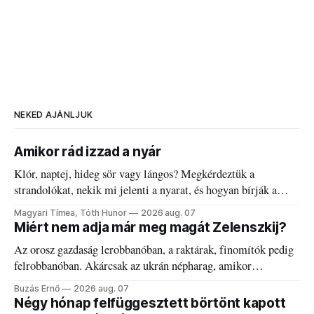
NEKED AJÁNLJUK
Amikor rád izzad a nyár
Klór, naptej, hideg sör vagy lángos? Megkérdeztük a
strandolókat, nekik mi jelenti a nyarat, és hogyan bírják a
kánikulát.
Magyari Tímea, Tóth Hunor
2026 aug. 07
Miért nem adja már meg magát Zelenszkij?
Az orosz gazdaság lerobbanóban, a raktárak, finomítók pedig
felrobbanóban. Akárcsak az ukrán népharag, amikor
elégedetlen vezetőivel.
Buzás Ernő
2026 aug. 07
Négy hónap felfüggesztett börtönt kapott