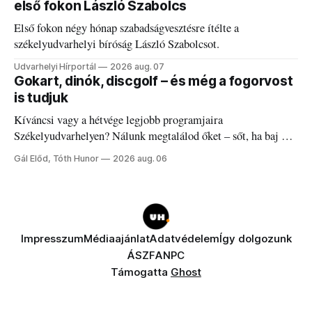
első fokon László Szabolcs
Első fokon négy hónap szabadságvesztésre ítélte a
székelyudvarhelyi bíróság László Szabolcsot.
Udvarhelyi Hírportál
2026 aug. 07
Gokart, dinók, discgolf – és még a fogorvost
is tudjuk
Kíváncsi vagy a hétvége legjobb programjaira
Székelyudvarhelyen? Nálunk megtalálod őket – sőt, ha baj van
a fogaddal, a fogorvosi ügyeletet is!
Gál Előd, Tóth Hunor
2026 aug. 06
Impresszum
Médiaajánlat
Adatvédelem
Így dolgozunk
ÁSZF
ANPC
Támogatta
Ghost