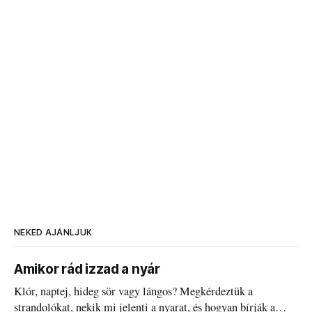
NEKED AJÁNLJUK
Amikor rád izzad a nyár
Klór, naptej, hideg sör vagy lángos? Megkérdeztük a
strandolókat, nekik mi jelenti a nyarat, és hogyan bírják a