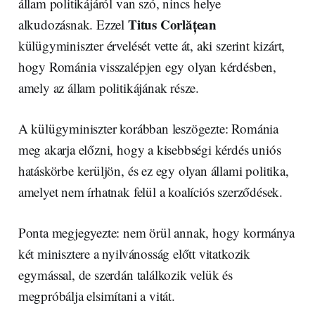
állam politikájáról van szó, nincs helye
Titus Corlățean
alkudozásnak. Ezzel
külügyminiszter érvelését vette át, aki szerint kizárt,
hogy Románia visszalépjen egy olyan kérdésben,
amely az állam politikájának része.
A külügyminiszter korábban leszögezte: Románia
meg akarja előzni, hogy a kisebbségi kérdés uniós
hatáskörbe kerüljön, és ez egy olyan állami politika,
amelyet nem írhatnak felül a koalíciós szerződések.
Ponta megjegyezte: nem örül annak, hogy kormánya
két minisztere a nyilvánosság előtt vitatkozik
egymással, de szerdán találkozik velük és
megpróbálja elsimítani a vitát.