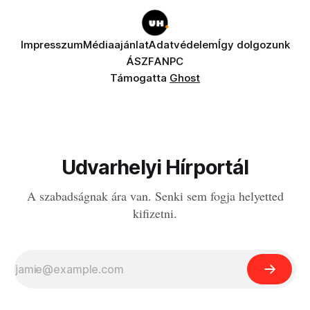
Impresszum
Médiaajánlat
Adatvédelem
Így dolgozunk
ÁSZF
ANPC
Támogatta
Ghost
Udvarhelyi Hírportál
A szabadságnak ára van. Senki sem fogja helyetted
kifizetni.