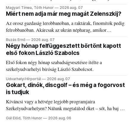
kánikulát.
Magyari Tímea, Tóth Hunor
2026 aug. 07
Miért nem adja már meg magát Zelenszkij?
Az orosz gazdaság lerobbanóban, a raktárak, finomítók pedig
felrobbanóban. Akárcsak az ukrán népharag, amikor
elégedetlen vezetőivel.
Buzás Ernő
2026 aug. 07
Négy hónap felfüggesztett börtönt kapott
első fokon László Szabolcs
Első fokon négy hónap szabadságvesztésre ítélte a
székelyudvarhelyi bíróság László Szabolcsot.
Udvarhelyi Hírportál
2026 aug. 07
Gokart, dinók, discgolf – és még a fogorvost
is tudjuk
Kíváncsi vagy a hétvége legjobb programjaira
Székelyudvarhelyen? Nálunk megtalálod őket – sőt, ha baj van
a fogaddal, a fogorvosi ügyeletet is!
Gál Előd, Tóth Hunor
2026 aug. 06