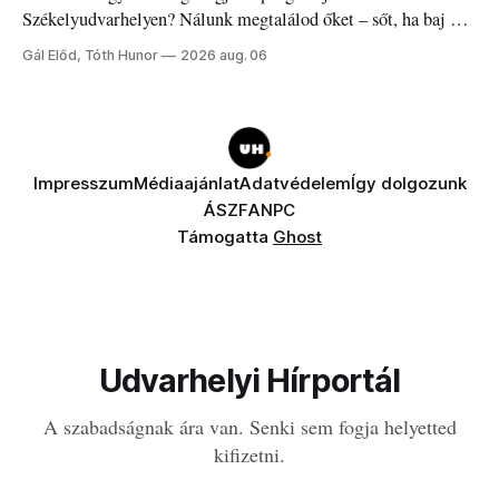
Székelyudvarhelyen? Nálunk megtalálod őket – sőt, ha baj van
a fogaddal, a fogorvosi ügyeletet is!
Gál Előd, Tóth Hunor
2026 aug. 06
Impresszum
Médiaajánlat
Adatvédelem
Így dolgozunk
ÁSZF
ANPC
Támogatta
Ghost
Udvarhelyi Hírportál
A szabadságnak ára van. Senki sem fogja helyetted
kifizetni.