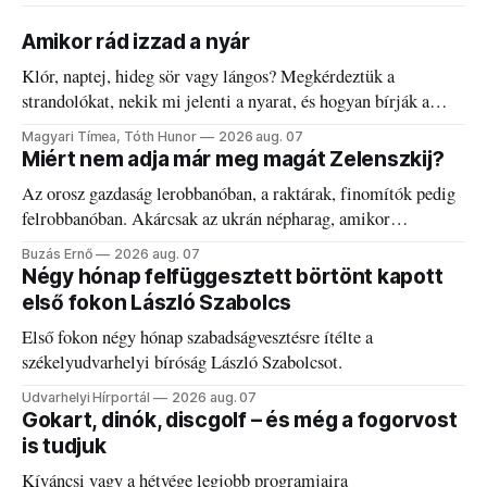
Amikor rád izzad a nyár
Klór, naptej, hideg sör vagy lángos? Megkérdeztük a
strandolókat, nekik mi jelenti a nyarat, és hogyan bírják a
kánikulát.
Magyari Tímea, Tóth Hunor
2026 aug. 07
Miért nem adja már meg magát Zelenszkij?
Az orosz gazdaság lerobbanóban, a raktárak, finomítók pedig
felrobbanóban. Akárcsak az ukrán népharag, amikor
elégedetlen vezetőivel.
Buzás Ernő
2026 aug. 07
Négy hónap felfüggesztett börtönt kapott
első fokon László Szabolcs
Első fokon négy hónap szabadságvesztésre ítélte a
székelyudvarhelyi bíróság László Szabolcsot.
Udvarhelyi Hírportál
2026 aug. 07
Gokart, dinók, discgolf – és még a fogorvost
is tudjuk
Kíváncsi vagy a hétvége legjobb programjaira