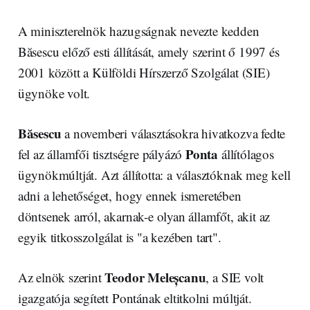
A miniszterelnök hazugságnak nevezte kedden
Băsescu előző esti állítását, amely szerint ő 1997 és
2001 között a Külföldi Hírszerző Szolgálat (SIE)
ügynöke volt.
Băsescu
a novemberi választásokra hivatkozva fedte
Ponta
fel az államfői tisztségre pályázó
állítólagos
ügynökmúltját. Azt állította: a választóknak meg kell
adni a lehetőséget, hogy ennek ismeretében
döntsenek arról, akarnak-e olyan államfőt, akit az
egyik titkosszolgálat is "a kezében tart".
Teodor Meleșcanu
Az elnök szerint
, a SIE volt
igazgatója segített Pontának eltitkolni múltját.