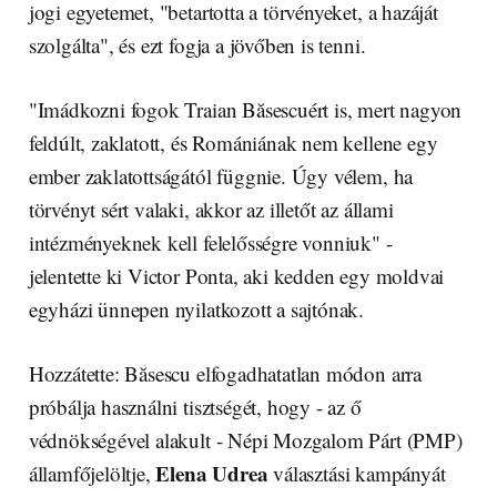
jogi egyetemet, "betartotta a törvényeket, a hazáját
szolgálta", és ezt fogja a jövőben is tenni.
"Imádkozni fogok Traian Băsescuért is, mert nagyon
feldúlt, zaklatott, és Romániának nem kellene egy
ember zaklatottságától függnie. Úgy vélem, ha
törvényt sért valaki, akkor az illetőt az állami
intézményeknek kell felelősségre vonniuk" -
jelentette ki Victor Ponta, aki kedden egy moldvai
egyházi ünnepen nyilatkozott a sajtónak.
Hozzátette: Băsescu elfogadhatatlan módon arra
próbálja használni tisztségét, hogy - az ő
védnökségével alakult - Népi Mozgalom Párt (PMP)
Elena Udrea
államfőjelöltje,
választási kampányát