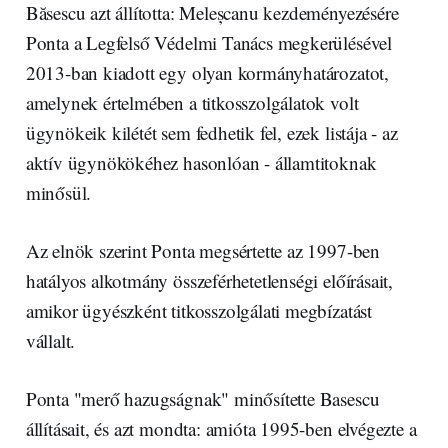
Băsescu azt állította: Meleșcanu kezdeményezésére
Ponta a Legfelső Védelmi Tanács megkerülésével
2013-ban kiadott egy olyan kormányhatározatot,
amelynek értelmében a titkosszolgálatok volt
ügynökeik kilétét sem fedhetik fel, ezek listája - az
aktív ügynökökéhez hasonlóan - államtitoknak
minősül.
Az elnök szerint Ponta megsértette az 1997-ben
hatályos alkotmány összeférhetetlenségi előírásait,
amikor ügyészként titkosszolgálati megbízatást
vállalt.
Ponta "merő hazugságnak" minősítette Basescu
állításait, és azt mondta: amióta 1995-ben elvégezte a