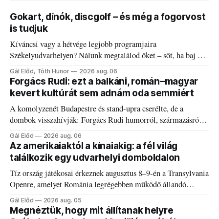
Gokart, dínók, discgolf – és még a fogorvost
is tudjuk
Kíváncsi vagy a hétvége legjobb programjaira
Székelyudvarhelyen? Nálunk megtalálod őket – sőt, ha baj van
a fogaddal, a fogorvosi ügyeletet is!
Gál Előd, Tóth Hunor
2026 aug. 06
Forgács Rudi: ezt a balkáni, román–magyar
kevert kultúrát sem adnám oda semmiért
A komolyzenét Budapestre és stand-upra cserélte, de a
dombok visszahívják: Forgács Rudi humorról, származásról
és határokról.
Gál Előd
2026 aug. 06
Az amerikaiaktól a kínaiakig: a fél világ
találkozik egy udvarhelyi domboldalon
Tíz ország játékosai érkeznek augusztus 8–9-én a Transylvania
Openre, amelyet Románia legrégebben működő állandó
discgolfpályáján rendeznek meg.
Gál Előd
2026 aug. 05
Megnéztük, hogy mit állítanak helyre