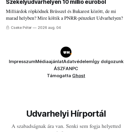
Székelyudvarhelyen 10 millió euróból
Milliárdok röpködnek Brüsszel és Bukarest között, de mi
marad helyben? Mire költik a PNRR-pénzeket Udvarhelyen?
Cseke Péter
2026 aug. 04
Impresszum
Médiaajánlat
Adatvédelem
Így dolgozunk
ÁSZF
ANPC
Támogatta
Ghost
Udvarhelyi Hírportál
A szabadságnak ára van. Senki sem fogja helyetted