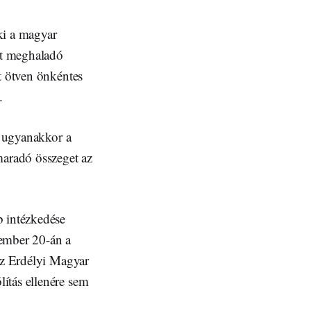
 ki a magyar
át meghaladó
t ötven önkéntes
.
, ugyanakkor a
maradó összeget az
b intézkedése
cember 20-án a
 az Erdélyi Magyar
ítás ellenére sem