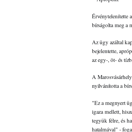
Érvénytelenítette 
bírságolta meg a m
Az ügy azáltal kap
bejelentette, apró
az egy-, öt- és tíz
A Marosvásárhelyi
nyilvánította a bír
"Ez a megnyert üg
igaza mellett, his
tegyük félre, és h
hatalmával" - foga