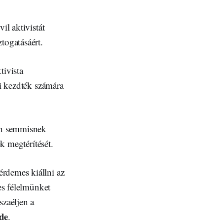
il aktivistát
togatásáért.
tivista
ni kezdték számára
ben semmisnek
ek megtérítését.
rdemes kiállni az
es félelmünket
szaéljen a
de
.