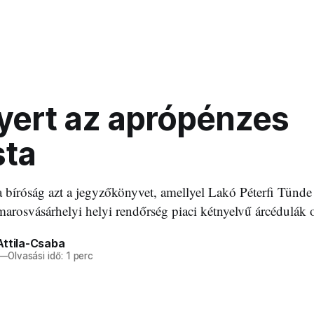
nyert az aprópénzes
sta
a bíróság azt a jegyzőkönyvet, amellyel Lakó Péterfi Tünde c
marosvásárhelyi helyi rendőrség piaci kétnyelvű árcédulák o
Attila-Csaba
—
Olvasási idő: 1 perc