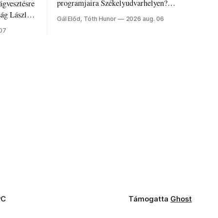
programjaira Székelyudvarhelyen?
ágvesztésre
Nálunk megtalálod őket – sőt, ha baj van a
ság László
Gál Előd, Tóth Hunor
2026 aug. 06
fogaddal, a fogorvosi ügyeletet is!
 07
PC
Támogatta
Ghost