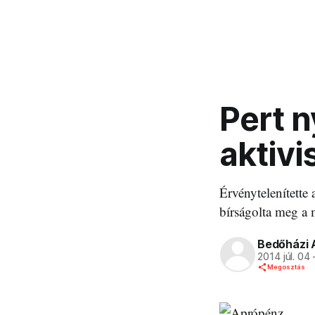
Pert 
aktivi
Érvénytelenítette 
bírságolta meg a 
Bedőházi 
2014 júl. 04
Megosztás