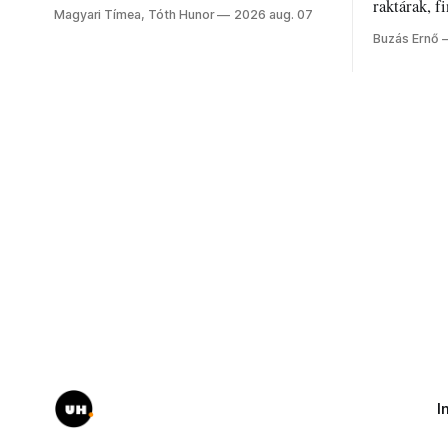
jelenti a nyarat, és hogyan bírják a
raktárak, f
Magyari Tímea, Tóth Hunor
2026 aug. 07
kánikulát.
Akárcsak a
Buzás Ernő
elégedetlen
I