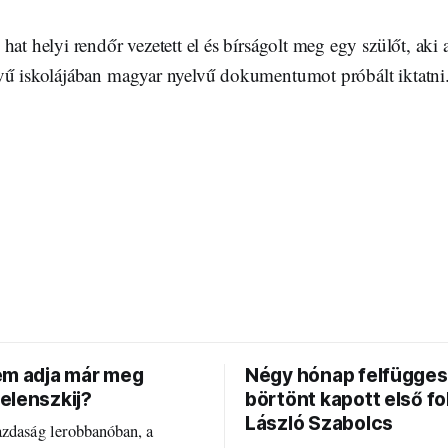
hat helyi rendőr vezetett el és bírságolt meg egy szülőt, ak
vű iskolájában magyar nyelvű dokumentumot próbált iktatni
em adja már meg
Négy hónap felfügges
elenszkij?
börtönt kapott első f
László Szabolcs
azdaság lerobbanóban, a