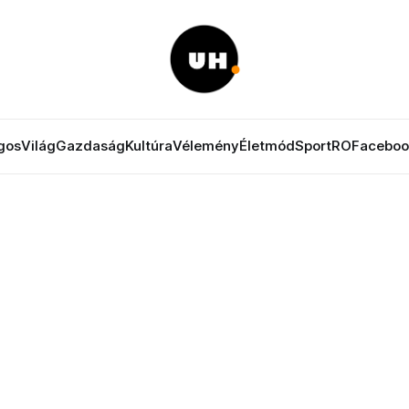
gos
Világ
Gazdaság
Kultúra
Vélemény
Életmód
Sport
RO
Faceboo