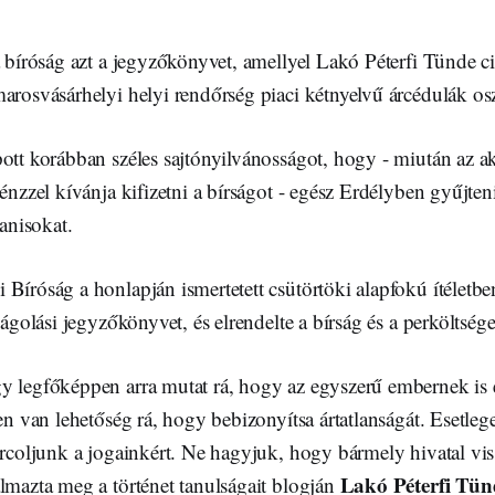
a bíróság azt a jegyzőkönyvet, amellyel Lakó Péterfi Tünde civ
arosvásárhelyi helyi rendőrség piaci kétnyelvű árcédulák osz
ott korábban széles sajtónyilvánosságot, hogy - miután az ak
pénzzel kívánja kifizetni a bírságot - egész Erdélyben gyűjte
banisokat.
 Bíróság a honlapján ismertetett csütörtöki alapfokú ítélet
ságolási jegyzőkönyvet, és elrendelte a bírság és a perköltség
y legfőképpen arra mutat rá, hogy az egyszerű embernek is é
zen van lehetőség rá, hogy bebizonyítsa ártatlanságát. Esetleg
arcoljunk a jogainkért. Ne hagyjuk, hogy bármely hivatal vis
Lakó Péterfi Tün
lmazta meg a történet tanulságait blogján