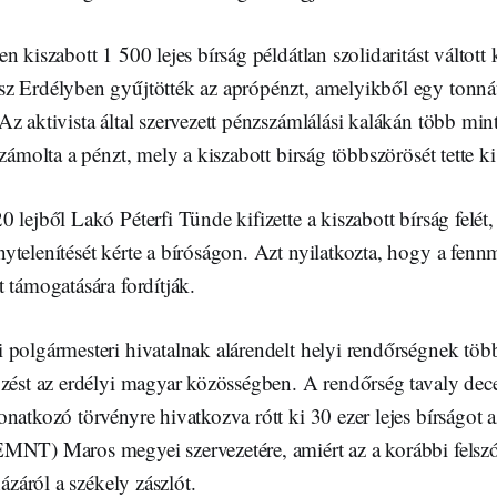
n kiszabott 1 500 lejes bírság példátlan szolidaritást váltott
z Erdélyben gyűjtötték az aprópénzt, amelyikből egy tonn
z aktivista által szervezett pénzszámlálási kalákán több min
számolta a pénzt, mely a kiszabott birság többszörösét tette ki
 lejből Lakó Péterfi Tünde kifizette a kiszabott bírság felét
telenítését kérte a bíróságon. Azt nyilatkozta, hogy a fenn
 támogatására fordítják.
 polgármesteri hivatalnak alárendelt helyi rendőrségnek töb
özést az erdélyi magyar közösségben. A rendőrség tavaly de
natkozó törvényre hivatkozva rótt ki 30 ezer lejes bírságot
MNT) Maros megyei szervezetére, amiért az a korábbi felszól
házáról a székely zászlót.