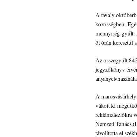
A tavaly októberbe
közösségben. Egés
mennyiség gyűlt. A
öt órán keresztül 
Az összegyűlt 8420
jegyzőkönyv érvény
anyanyelvhasználat
A marosvásárhelyi
váltott ki megütk
reklámzászlókra vo
Nemzeti Tanács (E
távolította el szék