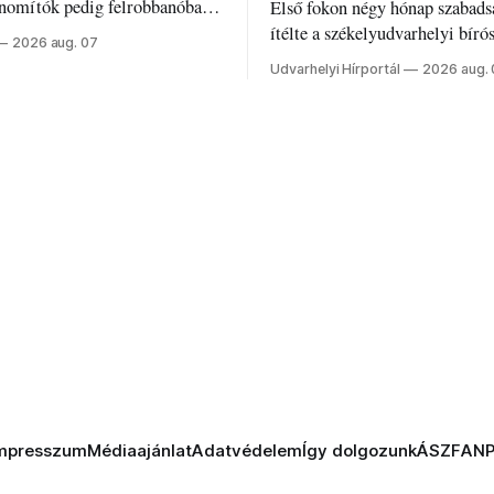
inomítók pedig felrobbanóban.
Első fokon négy hónap szabads
z ukrán népharag, amikor
ítélte a székelyudvarhelyi bíró
2026 aug. 07
 vezetőivel.
Szabolcsot.
Udvarhelyi Hírportál
2026 aug.
mpresszum
Médiaajánlat
Adatvédelem
Így dolgozunk
ÁSZF
AN