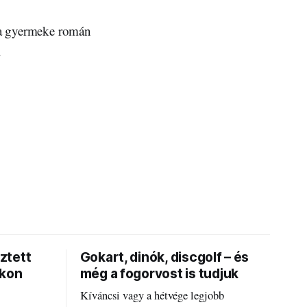
i a gyermeke román
.
ztett
Gokart, dinók, discgolf – és
okon
még a fogorvost is tudjuk
Kíváncsi vagy a hétvége legjobb