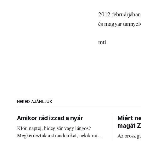
2012 februárjában 
és magyar tannyel
mti
NEKED AJÁNLJUK
Amikor rád izzad a nyár
Miért n
magát Z
Klór, naptej, hideg sör vagy lángos?
Megkérdeztük a strandolókat, nekik mi
Az orosz g