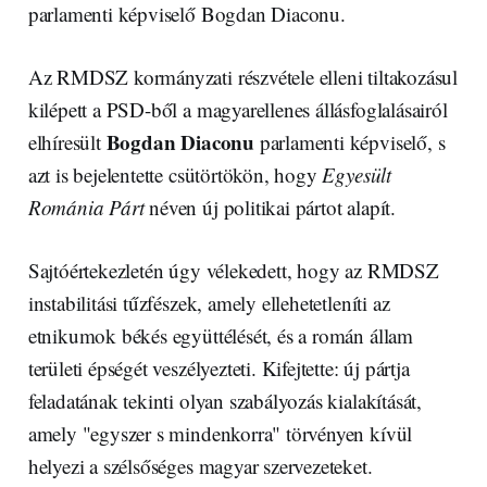
parlamenti képviselő Bogdan Diaconu.
Az RMDSZ kormányzati részvétele elleni tiltakozásul
kilépett a PSD-ből a magyarellenes állásfoglalásairól
Bogdan Diaconu
elhíresült
parlamenti képviselő, s
azt is bejelentette csütörtökön, hogy
Egyesült
Románia Párt
néven új politikai pártot alapít.
Sajtóértekezletén úgy vélekedett, hogy az RMDSZ
instabilitási tűzfészek, amely ellehetetleníti az
etnikumok békés együttélését, és a román állam
területi épségét veszélyezteti. Kifejtette: új pártja
feladatának tekinti olyan szabályozás kialakítását,
amely "egyszer s mindenkorra" törvényen kívül
helyezi a szélsőséges magyar szervezeteket.