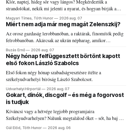
Klór, naptej, hideg sör vagy lángos? Megkérdeztük a
strandolókat, nekik mi jelenti a nyarat, és hogyan bírják a
kánikulát.
Magyari Tímea, Tóth Hunor
2026 aug. 07
Miért nem adja már meg magát Zelenszkij?
Az orosz gazdaság lerobbanóban, a raktárak, finomítók pedig
felrobbanóban. Akárcsak az ukrán népharag, amikor
elégedetlen vezetőivel.
Buzás Ernő
2026 aug. 07
Négy hónap felfüggesztett börtönt kapott
első fokon László Szabolcs
Első fokon négy hónap szabadságvesztésre ítélte a
székelyudvarhelyi bíróság László Szabolcsot.
Udvarhelyi Hírportál
2026 aug. 07
Gokart, dinók, discgolf – és még a fogorvost
is tudjuk
Kíváncsi vagy a hétvége legjobb programjaira
Székelyudvarhelyen? Nálunk megtalálod őket – sőt, ha baj van
a fogaddal, a fogorvosi ügyeletet is!
Gál Előd, Tóth Hunor
2026 aug. 06