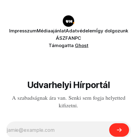
Impresszum
Médiaajánlat
Adatvédelem
Így dolgozunk
ÁSZF
ANPC
Támogatta
Ghost
Udvarhelyi Hírportál
A szabadságnak ára van. Senki sem fogja helyetted
kifizetni.