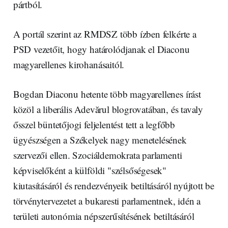
pártból.
A portál szerint az RMDSZ több ízben felkérte a
PSD vezetőit, hogy határolódjanak el Diaconu
magyarellenes kirohanásaitól.
Bogdan Diaconu hetente több magyarellenes írást
közöl a liberális Adevărul blogrovatában, és tavaly
ősszel büntetőjogi feljelentést tett a legfőbb
ügyészségen a Székelyek nagy menetelésének
szervezői ellen. Szociáldemokrata parlamenti
képviselőként a külföldi "szélsőségesek"
kiutasításáról és rendezvényeik betiltásáról nyújtott be
törvénytervezetet a bukaresti parlamentnek, idén a
területi autonómia népszerűsítésének betiltásáról