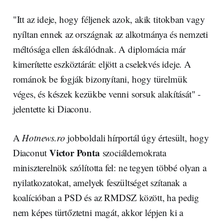
"Itt az ideje, hogy féljenek azok, akik titokban vagy
nyíltan ennek az országnak az alkotmánya és nemzeti
méltósága ellen áskálódnak. A diplomácia már
kimerítette eszköztárát: eljött a cselekvés ideje. A
románok be fogják bizonyítani, hogy türelmük
véges, és készek kezükbe venni sorsuk alakítását" -
jelentette ki Diaconu.
A
Hotnews.ro
jobboldali hírportál úgy értesült, hogy
Victor Ponta
Diaconut
szociáldemokrata
miniszterelnök szólította fel: ne tegyen többé olyan a
nyilatkozatokat, amelyek feszültséget szítanak a
koalícióban a PSD és az RMDSZ között, ha pedig
nem képes türtőztetni magát, akkor lépjen ki a