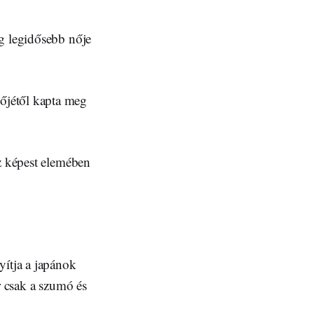
ág legidősebb nője
őjétől kapta meg
oz képest elemében
yítja a japánok
r csak a szumó és