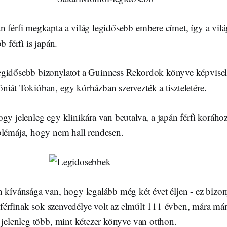
n férfi megkapta a világ legidősebb embere címet, így a vil
b férfi is japán.
gidősebb bizonylatot a Guinness Rekordok könyve képvisel
iát Tokióban, egy kórházban szervezték a tiszteletére.
gy jelenleg egy klinikára van beutalva, a japán férfi koráh
blémája, hogy nem hall rendesen.
 kívánsága van, hogy legalább még két évet éljen - ez bizon
 A férfinak sok szenvedélye volt az elmúlt 111 évben, mára má
 jelenleg több, mint kétezer könyve van otthon.