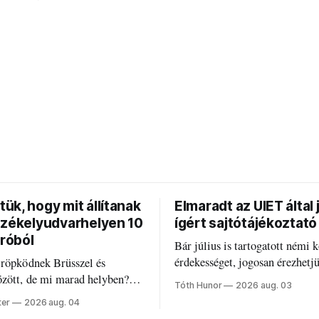
ük, hogy mit állítanak
Elmaradt az UIET által 
Székelyudvarhelyen 10
ígért sajtótájékoztató
uróból
Bár július is tartogatott némi k
érdekességet, jogosan érezhetj
 röpködnek Brüsszel és
valami elmaradt.
özött, de mi marad helyben?
Tóth Hunor
2026 aug. 03
k a PNRR-pénzeket
ter
2026 aug. 04
en?