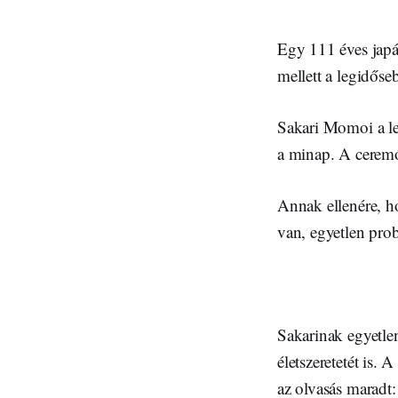
Egy 111 éves japá
mellett a legidőseb
Sakari Momoi a le
a minap. A ceremón
Annak ellenére, ho
van, egyetlen pro
Sakarinak egyetlen
életszeretetét is.
az olvasás maradt: