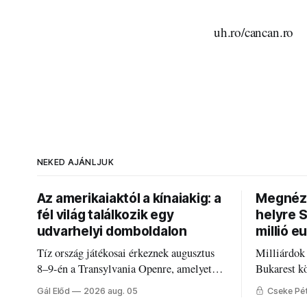
uh.ro/cancan.ro
NEKED AJÁNLJUK
Az amerikaiaktól a kínaiakig: a
Megnézt
fél világ találkozik egy
helyre 
udvarhelyi domboldalon
millió e
Tíz ország játékosai érkeznek augusztus
Milliárdok
8–9-én a Transylvania Openre, amelyet
Bukarest k
Románia legrégebben működő állandó
Mire költi
Gál Előd
2026 aug. 05
Cseke Pé
discgolfpályáján rendeznek meg.
Udvarhely