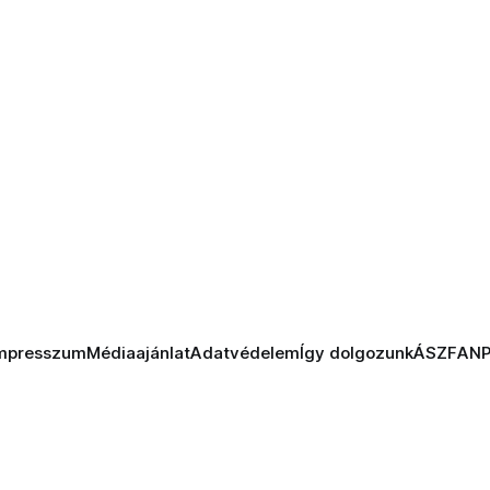
mpresszum
Médiaajánlat
Adatvédelem
Így dolgozunk
ÁSZF
AN