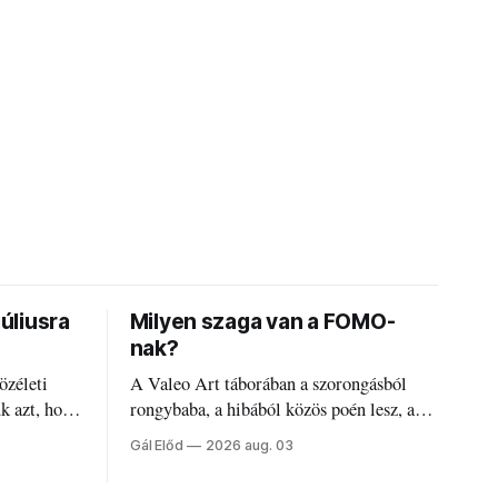
júliusra
Milyen szaga van a FOMO-
nak?
özéleti
A Valeo Art táborában a szorongásból
ük azt, hogy
rongybaba, a hibából közös poén lesz, a
régi diákszínjátszók pedig újra és újra
Gál Előd
2026 aug. 03
visszatalálnak egymáshoz.