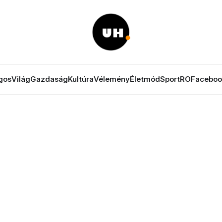
gos
Világ
Gazdaság
Kultúra
Vélemény
Életmód
Sport
RO
Faceboo