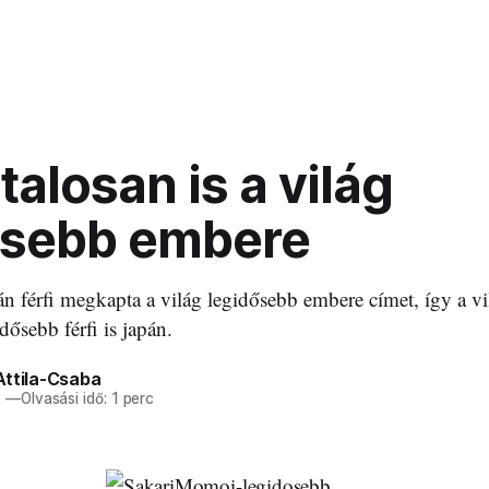
talosan is a világ
ősebb embere
n férfi megkapta a világ legidősebb embere címet, így a v
idősebb férfi is japán.
Attila-Csaba
2
—
Olvasási idő: 1 perc