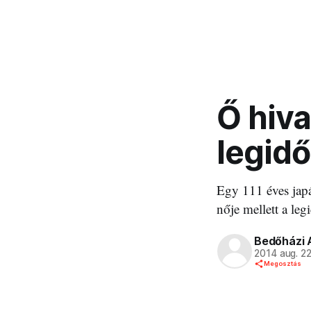
Ő hiva
legid
Egy 111 éves japá
nője mellett a leg
Bedőházi 
2014 aug. 2
Megosztás