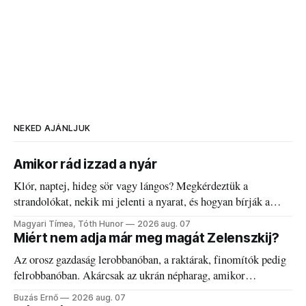
NEKED AJÁNLJUK
Amikor rád izzad a nyár
Klór, naptej, hideg sör vagy lángos? Megkérdeztük a
strandolókat, nekik mi jelenti a nyarat, és hogyan bírják a
kánikulát.
Magyari Tímea, Tóth Hunor
2026 aug. 07
Miért nem adja már meg magát Zelenszkij?
Az orosz gazdaság lerobbanóban, a raktárak, finomítók pedig
felrobbanóban. Akárcsak az ukrán népharag, amikor
elégedetlen vezetőivel.
Buzás Ernő
2026 aug. 07