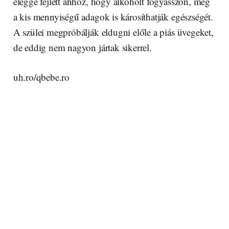
eléggé fejlett ahhoz, hogy alkoholt fogyasszon, még
a kis mennyiségű adagok is károsíthatják egészségét.
A szülei megpróbálják eldugni előle a piás üvegeket,
de eddig nem nagyon jártak sikerrel.
uh.ro/qbebe.ro