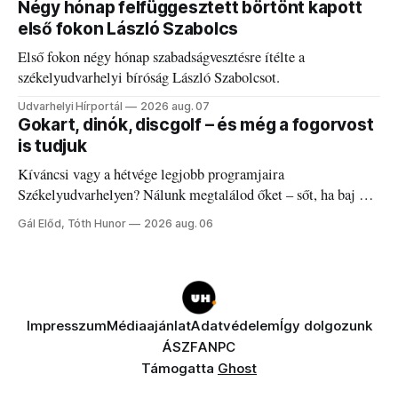
Négy hónap felfüggesztett börtönt kapott
első fokon László Szabolcs
Első fokon négy hónap szabadságvesztésre ítélte a
székelyudvarhelyi bíróság László Szabolcsot.
Udvarhelyi Hírportál
2026 aug. 07
Gokart, dinók, discgolf – és még a fogorvost
is tudjuk
Kíváncsi vagy a hétvége legjobb programjaira
Székelyudvarhelyen? Nálunk megtalálod őket – sőt, ha baj van
a fogaddal, a fogorvosi ügyeletet is!
Gál Előd, Tóth Hunor
2026 aug. 06
Impresszum
Médiaajánlat
Adatvédelem
Így dolgozunk
ÁSZF
ANPC
Támogatta
Ghost