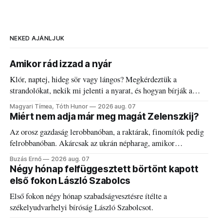
NEKED AJÁNLJUK
Amikor rád izzad a nyár
Klór, naptej, hideg sör vagy lángos? Megkérdeztük a
strandolókat, nekik mi jelenti a nyarat, és hogyan bírják a
kánikulát.
Magyari Tímea, Tóth Hunor
2026 aug. 07
Miért nem adja már meg magát Zelenszkij?
Az orosz gazdaság lerobbanóban, a raktárak, finomítók pedig
felrobbanóban. Akárcsak az ukrán népharag, amikor
elégedetlen vezetőivel.
Buzás Ernő
2026 aug. 07
Négy hónap felfüggesztett börtönt kapott
első fokon László Szabolcs
Első fokon négy hónap szabadságvesztésre ítélte a
székelyudvarhelyi bíróság László Szabolcsot.