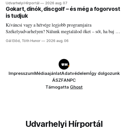
Udvarhelyi Hírportál
2026 aug. 07
Gokart, dinók, discgolf – és még a fogorvost
is tudjuk
Kíváncsi vagy a hétvége legjobb programjaira
Székelyudvarhelyen? Nálunk megtalálod őket – sőt, ha baj van
a fogaddal, a fogorvosi ügyeletet is!
Gál Előd, Tóth Hunor
2026 aug. 06
Impresszum
Médiaajánlat
Adatvédelem
Így dolgozunk
ÁSZF
ANPC
Támogatta
Ghost
Udvarhelyi Hírportál