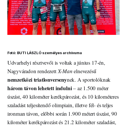
Fotó: BUTI LÁSZLÓ személyes archívuma
Udvarhelyi résztvevői is voltak a június 17-én,
Nagyváradon rendezett
X-Man
elnevezésű
nemzetközi triatlonverseny
nek. A sportolóknak
három távon lehetett indulni
– az 1.500 méter
úszást, 40 kilométer kerékpározást, és 10 kilométeres
szaladást teljesítendő olimpiain, illetve fél- és teljes
ironman távon, előbbi során 1.900 métert úszást, 90
kilométer kerékpározást és 21.2 kilométer szaladást,