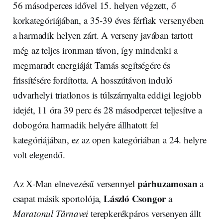
56 másodperces idővel 15. helyen végzett, ő
korkategóriájában, a 35-39 éves férfiak versenyében
a harmadik helyen zárt. A verseny javában tartott
még az teljes ironman távon, így mindenki a
megmaradt energiáját Tamás segítségére és
frissítésére fordította. A hosszútávon induló
udvarhelyi triatlonos is túlszárnyalta eddigi legjobb
idejét, 11 óra 39 perc és 28 másodpercet teljesítve a
dobogóra harmadik helyére állhatott fel
kategóriájában, ez az open kategóriában a 24. helyre
volt elegendő.
párhuzamosan
Az X-Man elnevezésű versennyel
a
László Csongor
csapat másik sportolója,
a
Maratonul Târnavei
terepkerékpáros versenyen állt