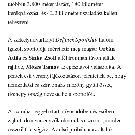
utóbbin 3.800 méter úszást, 180 kilométer
kerékpározást, és 42.2 kilométert szaladást kellett
teljesíteni.
A székelyudvarhelyi
Delfinek Sportklub
három
Orbán
igazolt sportolója mérettette meg magát:
Attila
Sinka Zsolt
és
a fél ironman távon álltak
Mózes
Tamás
rajthoz,
az egésztávot választotta. A
péntek esti versenytájékoztatáson jelentették be, hogy
nemzetközi és színvonalas mezőny gyűlt össze,
tizenegy ország nevezte be a sportolóit.
A szombat reggeli start hűvös időben és esőben
zajlott, de a versenyzők elmondása szerint „minden
összeállt” a végére. Az első próbában az általuk