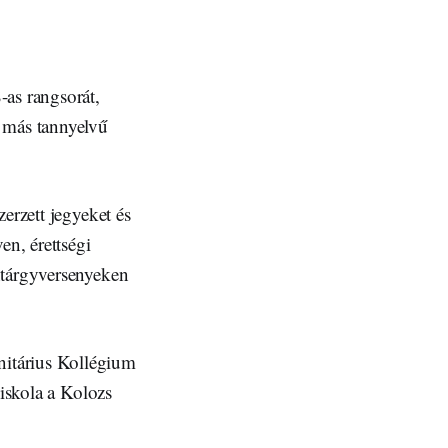
-as rangsorát,
s más tannyelvű
zerzett jegyeket és
en, érettségi
antárgyversenyeken
itárius Kollégium
piskola a Kolozs