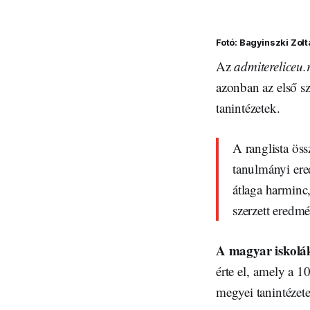
Fotó: Bagyinszki Zolt
Az
admitereliceu.
azonban az első s
tanintézetek.
A ranglista öss
tanulmányi ere
átlaga harminc,
szerzett eredm
A magyar iskolák
érte el, amely a 1
megyei tanintézetek