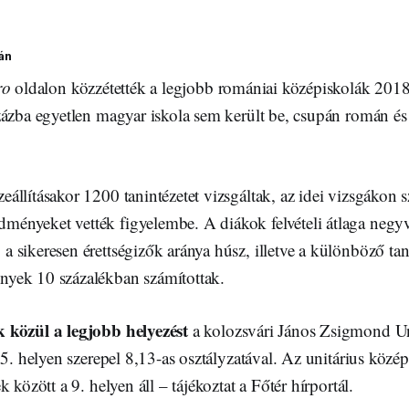
án
ro
oldalon közzétették a legjobb romániai középiskolák 2018
zázba egyetlen magyar iskola sem került be, csupán román é
zeállításakor 1200 tanintézetet vizsgáltak, az idei vizsgákon s
dményeket vették figyelembe. A diákok felvételi átlaga negyv
 a sikeresen érettségizők aránya húsz, illetve a különböző t
ények 10 százalékban számítottak.
 közül a legjobb helyezést
a kolozsvári János Zsigmond Un
05. helyen szerepel 8,13-as osztályzatával. Az unitárius közé
 között a 9. helyen áll – tájékoztat a Főtér hírportál.