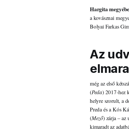
Hargita megyéb
a kovásznai megy
Bolyai Farkas Gim
Az udv
elmara
még az első kétszá
(
Peda
) 2017-hez 
helyre szorult, a
Preda és a Kós Ká
(
Mező
) zárja – az
kimaradt az adatbá