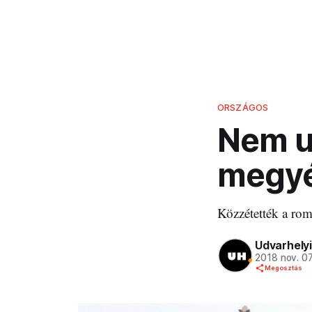
ORSZÁGOS
Nem ud
megy
Közzétették a rom
Udvarhelyi
2018 nov. 0
Megosztás