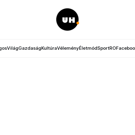
gos
Világ
Gazdaság
Kultúra
Vélemény
Életmód
Sport
RO
Faceboo