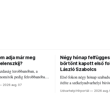
em adja már meg
Négy hónap felfügges
elenszkij?
börtönt kapott első f
László Szabolcs
azdaság lerobbanóban, a
inomítók pedig felrobbanóban.
Első fokon négy hónap szabads
z ukrán népharag, amikor
ítélte a székelyudvarhelyi bíró
2026 aug. 07
 vezetőivel.
Szabolcsot.
Udvarhelyi Hírportál
2026 aug.