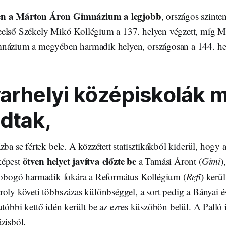
en a Márton Áron Gimnázium a legjobb
, országos szinten
eelső Székely Mikó Kollégium a 137. helyen végzett, míg 
názium a megyében harmadik helyen, országosan a 144. hel
arhelyi középiskolák 
dtak,
zba se fértek bele. A közzétett statisztikákból kiderül, hogy
ötven helyet javítva előzte be
képest
a Tamási Áront (
Gimi
)
 dobogó harmadik fokára a Református Kollégium (
Refi
) kerü
roly követi többszázas különbséggel, a sort pedig a Bányai é
 utóbbi kettő idén került be az ezres küszöbön belül. A Palló
zisból.