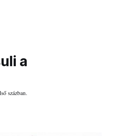
uli a
lső százban.