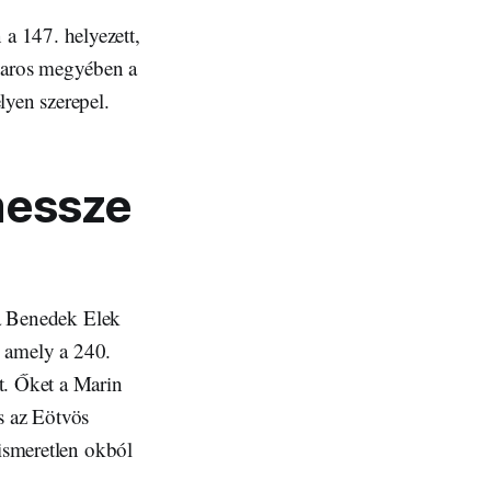
 a 147. helyezett,
Maros megyében a
yen szerepel.
messze
 a Benedek Elek
, amely a 240.
lt. Őket a Marin
s az Eötvös
 ismeretlen okból