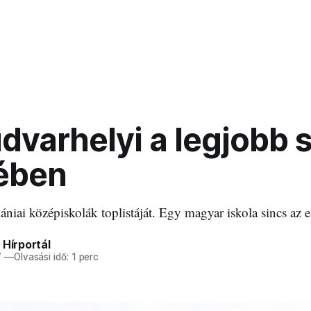
varhelyi a legjobb s
ében
ániai középiskolák toplistáját. Egy magyar iskola sincs az e
 Hírportál
7
—
Olvasási idő: 1 perc