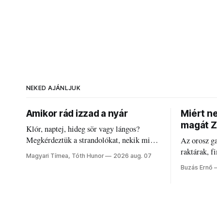
NEKED AJÁNLJUK
Amikor rád izzad a nyár
Miért n
magát Z
Klór, naptej, hideg sör vagy lángos?
Megkérdeztük a strandolókat, nekik mi
Az orosz g
jelenti a nyarat, és hogyan bírják a
raktárak, f
Magyari Tímea, Tóth Hunor
2026 aug. 07
kánikulát.
Akárcsak a
Buzás Ernő
elégedetlen