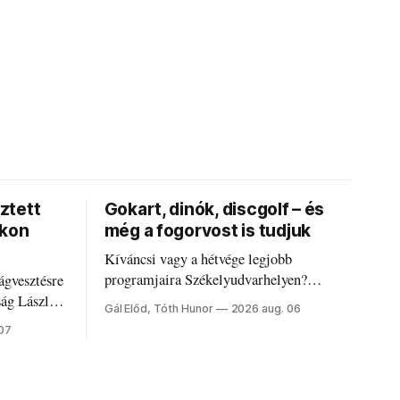
ztett
Gokart, dinók, discgolf – és
okon
még a fogorvost is tudjuk
Kíváncsi vagy a hétvége legjobb
programjaira Székelyudvarhelyen?
ágvesztésre
Nálunk megtalálod őket – sőt, ha baj van a
ság László
Gál Előd, Tóth Hunor
2026 aug. 06
fogaddal, a fogorvosi ügyeletet is!
 07