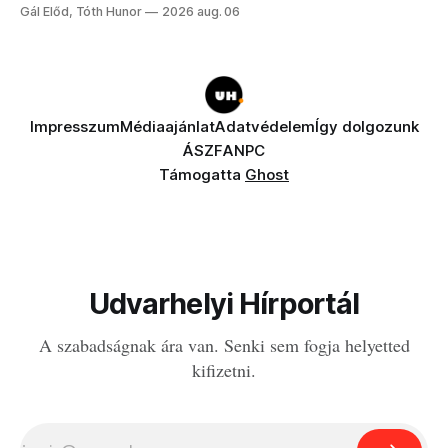
a fogaddal, a fogorvosi ügyeletet is!
Gál Előd, Tóth Hunor
2026 aug. 06
Impresszum
Médiaajánlat
Adatvédelem
Így dolgozunk
ÁSZF
ANPC
Támogatta
Ghost
Udvarhelyi Hírportál
A szabadságnak ára van. Senki sem fogja helyetted
kifizetni.