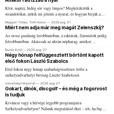
Amikor rád izzad a nyár
Klór, naptej, hideg sör vagy lángos? Megkérdeztük a
strandolókat, nekik mi jelenti a nyarat, és hogyan bírják a
kánikulát.
Magyari Tímea, Tóth Hunor
2026 aug. 07
Miért nem adja már meg magát Zelenszkij?
Az orosz gazdaság lerobbanóban, a raktárak, finomítók pedig
felrobbanóban. Akárcsak az ukrán népharag, amikor
elégedetlen vezetőivel.
Buzás Ernő
2026 aug. 07
Négy hónap felfüggesztett börtönt kapott
első fokon László Szabolcs
Első fokon négy hónap szabadságvesztésre ítélte a
székelyudvarhelyi bíróság László Szabolcsot.
Udvarhelyi Hírportál
2026 aug. 07
Gokart, dinók, discgolf – és még a fogorvost
is tudjuk
Kíváncsi vagy a hétvége legjobb programjaira
Székelyudvarhelyen? Nálunk megtalálod őket – sőt, ha baj van