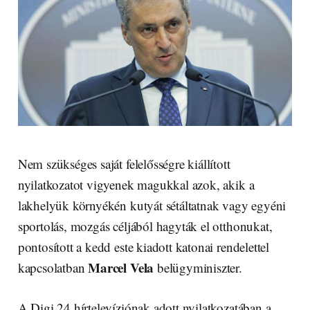
Nem szükséges saját felelősségre kiállított
nyilatkozatot vigyenek magukkal azok, akik a
lakhelyük környékén kutyát sétáltatnak vagy egyéni
sportolás, mozgás céljából hagyták el otthonukat,
pontosított a kedd este kiadott katonai rendelettel
Marcel Vela
kapcsolatban
belügyminiszter.
A Digi 24 hírtelevíziónak adott nyilatkozatában a