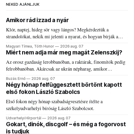
NEKED AJÁNLJUK
Amikor rád izzad a nyár
Klór, naptej, hideg sör vagy lángos? Megkérdeztük a
strandolókat, nekik mi jelenti a nyarat, és hogyan bírják a
kánikulát.
Magyari Tímea, Tóth Hunor
2026 aug. 07
Miért nem adja már meg magát Zelenszkij?
Az orosz gazdaság lerobbanóban, a raktárak, finomítók pedig
felrobbanóban. Akárcsak az ukrán népharag, amikor
elégedetlen vezetőivel.
Buzás Ernő
2026 aug. 07
Négy hónap felfüggesztett börtönt kapott
első fokon László Szabolcs
Első fokon négy hónap szabadságvesztésre ítélte a
székelyudvarhelyi bíróság László Szabolcsot.
Udvarhelyi Hírportál
2026 aug. 07
Gokart, dinók, discgolf – és még a fogorvost
is tudjuk