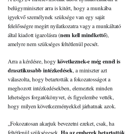
belügyminiszter arra is kitért, hogy a munkába
igyekvő személynek szüksége van egy saját
felelősségre megírt nyilatkozatra vagy a munkáltató
nem kell mindkettő
által kiadott igazolásra (
),
amelyre nem szükséges feltétlenül pecsét.
következnek-e még ennél is
Arra a kérdésre, hogy
drasztikusabb intézkedések
, a miniszter azt
válaszolta, hogy betartották a fokozatosságot a
meghozott intézkedésekben, elemeztek minden
lehetséges forgatókönyvet, és figyelembe vették,
hogy milyen következményekkel járhatnak azok.
„Fokozatosan akarjuk bevezetni ezeket, csak, ha
Ha az emberek betartották
feltétlenül szükségesek.