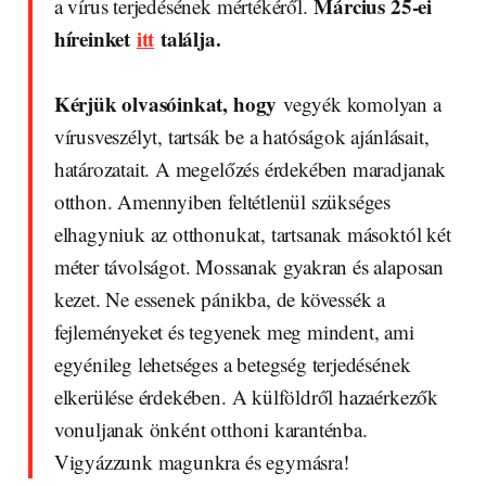
Március 25-ei
a vírus terjedésének mértékéről.
híreinket
itt
találja.
Kérjük olvasóinkat, hogy
vegyék komolyan a
vírusveszélyt, tartsák be a hatóságok ajánlásait,
határozatait. A megelőzés érdekében maradjanak
otthon. Amennyiben feltétlenül szükséges
elhagyniuk az otthonukat, tartsanak másoktól két
méter távolságot. Mossanak gyakran és alaposan
kezet. Ne essenek pánikba, de kövessék a
fejleményeket és tegyenek meg mindent, ami
egyénileg lehetséges a betegség terjedésének
elkerülése érdekében. A külföldről hazaérkezők
vonuljanak önként otthoni karanténba.
Vigyázzunk magunkra és egymásra!