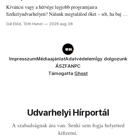
Kíváncsi vagy a hétvége legjobb programjaira
Székelyudvarhelyen? Nálunk megtalálod őket – sőt, ha baj van
a fogaddal, a fogorvosi ügyeletet is!
Gál Előd, Tóth Hunor
2026 aug. 06
Impresszum
Médiaajánlat
Adatvédelem
Így dolgozunk
ÁSZF
ANPC
Támogatta
Ghost
Udvarhelyi Hírportál
A szabadságnak ára van. Senki sem fogja helyetted
kifizetni.