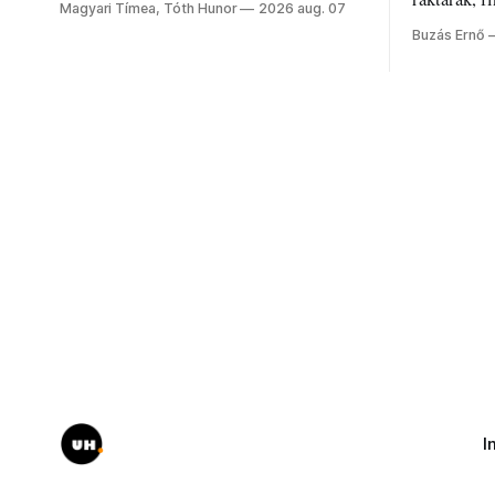
Magyari Tímea, Tóth Hunor
2026 aug. 07
kánikulát.
Akárcsak a
Buzás Ernő
elégedetlen
I