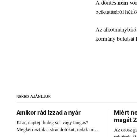
nem von
A döntés
beiktatásáról hétf
Az alkotmánybírósá
kormány bukását k
NEKED AJÁNLJUK
Amikor rád izzad a nyár
Miért n
magát Z
Klór, naptej, hideg sör vagy lángos?
Megkérdeztük a strandolókat, nekik mi
Az orosz g
jelenti a nyarat, és hogyan bírják a
raktárak, f