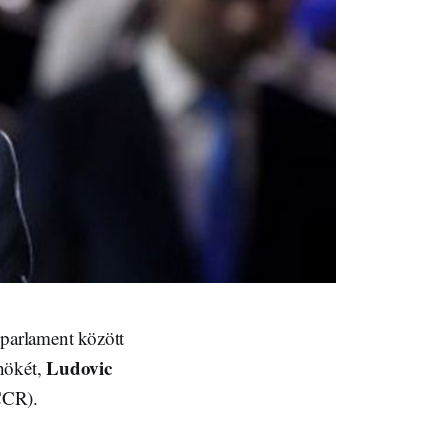
 parlament között
Ludovic
nökét,
CCR).