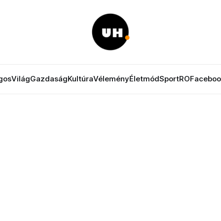
gos
Világ
Gazdaság
Kultúra
Vélemény
Életmód
Sport
RO
Faceboo