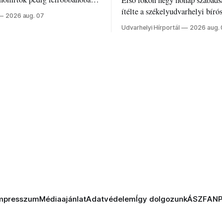
Első fokon négy hónap szabads
z ukrán népharag, amikor
ítélte a székelyudvarhelyi bíró
2026 aug. 07
 vezetőivel.
Szabolcsot.
Udvarhelyi Hírportál
2026 aug.
mpresszum
Médiaajánlat
Adatvédelem
Így dolgozunk
ÁSZF
AN