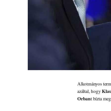
Alkotmányos termés
Klau
azáltal, hogy
Orban
t bízta me