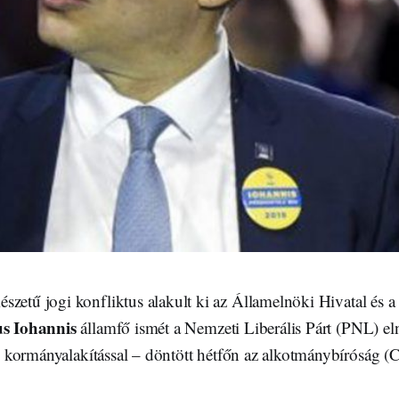
zetű jogi konfliktus alakult ki az Államelnöki Hivatal és a
s Iohannis
államfő ismét a Nemzeti Liberális Párt (PNL) el
g kormányalakítással – döntött hétfőn az alkotmánybíróság (