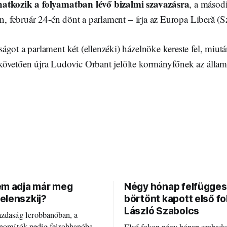
atkozik a folyamatban lévő bizalmi szavazásra
, a máso
őn, február 24-én dönt a parlament – írja az Europa Liberă (
got a parlament két (ellenzéki) házelnöke kereste fel, miut
övetően újra Ludovic Orbant jelölte kormányfőnek az állam
em adja már meg
Négy hónap felfügges
elenszkij?
börtönt kapott első f
László Szabolcs
azdaság lerobbanóban, a
inomítók pedig felrobbanóban.