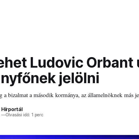
ehet Ludovic Orbant 
nyfőnek jelölni
a bizalmat a második kormánya, az államelnöknek más jelöl
 Hírportál
4
—
Olvasási idő: 1 perc