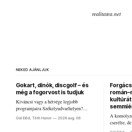
realitatea.net
NEKED AJÁNLJUK
Gokart, dínók, discgolf – és
Forgács 
még a fogorvost is tudjuk
román–m
kultúrá
Kíváncsi vagy a hétvége legjobb
semmié
programjaira Székelyudvarhelyen?
Nálunk megtalálod őket – sőt, ha baj van a
A komolyze
Gál Előd, Tóth Hunor
2026 aug. 06
fogaddal, a fogorvosi ügyeletet is!
cserélte, d
Forgács Ru