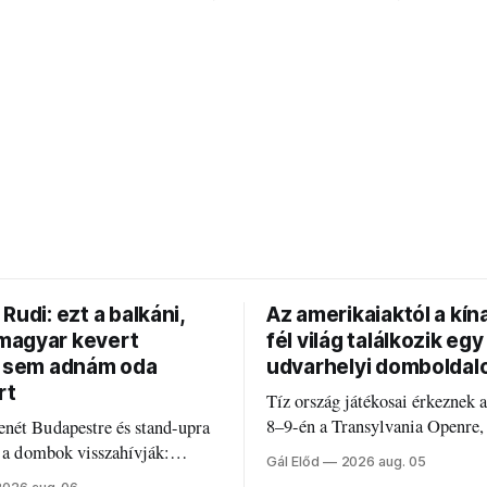
Rudi: ezt a balkáni,
Az amerikaiaktól a kína
agyar kevert
fél világ találkozik egy
t sem adnám oda
udvarhelyi domboldal
rt
Tíz ország játékosai érkeznek 
8–9-én a Transylvania Openre,
nét Budapestre és stand-upra
Románia legrégebben működő 
e a dombok visszahívják:
Gál Előd
2026 aug. 05
discgolfpályáján rendeznek me
di humorról, származásról és