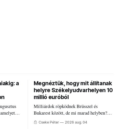
iakig: a
Megnéztük, hogy mit állítanak
helyre Székelyudvarhelyen 10
on
millió euróból
augusztus
Milliárdok röpködnek Brüsszel és
 amelyet
Bukarest között, de mi marad helyben?
állandó
Mire költik a PNRR-pénzeket
Cseke Péter
2026 aug. 04
g.
Udvarhelyen?