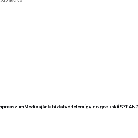
2026 aug. 06
mpresszum
Médiaajánlat
Adatvédelem
Így dolgozunk
ÁSZF
AN