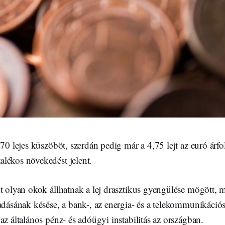
,70 lejes küszöböt, szerdán pedig már a 4,75 lejt az euró árf
lékos növekedést jelent.
t olyan okok állhatnak a lej drasztikus gyengülése mögött, m
adásának késése, a bank-, az energia- és a telekommunikációs
az általános pénz- és adóügyi instabilitás az országban.