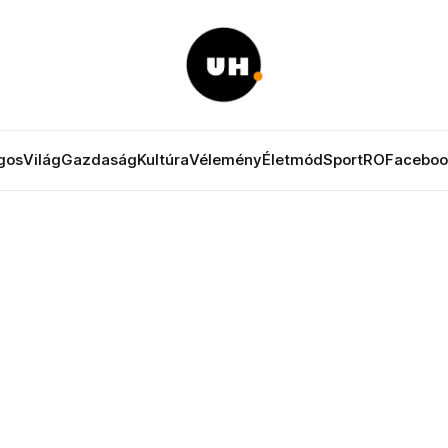
gos
Világ
Gazdaság
Kultúra
Vélemény
Életmód
Sport
RO
Faceboo