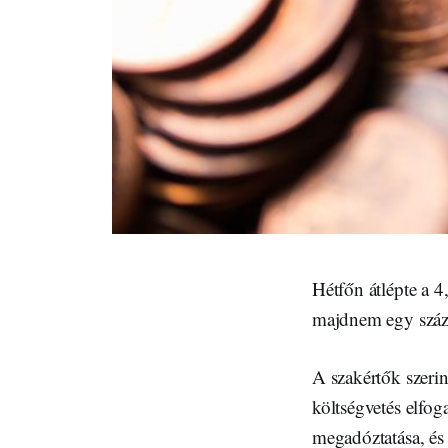
Hétfőn átlépte a 4
majdnem egy száza
A szakértők szerin
költségvetés elfog
megadóztatása, és 