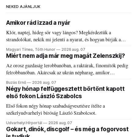
NEKED AJÁNLJUK
Amikor rád izzad a nyár
Klór, naptej, hideg sör vagy lángos? Megkérdeztük a
strandolókat, nekik mi jelenti a nyarat, és hogyan bírják a
kánikulát.
Magyari Tímea, Tóth Hunor
2026 aug. 07
Miért nem adja már meg magát Zelenszkij?
Az orosz gazdaság lerobbanóban, a raktárak, finomítók pedig
felrobbanóban. Akárcsak az ukrán népharag, amikor
elégedetlen vezetőivel.
Buzás Ernő
2026 aug. 07
Négy hónap felfüggesztett börtönt kapott
első fokon László Szabolcs
Első fokon négy hónap szabadságvesztésre ítélte a
székelyudvarhelyi bíróság László Szabolcsot.
Udvarhelyi Hírportál
2026 aug. 07
Gokart, dinók, discgolf – és még a fogorvost
is tudjuk