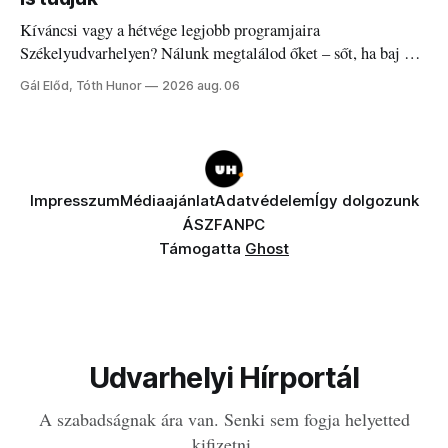
Kíváncsi vagy a hétvége legjobb programjaira
Székelyudvarhelyen? Nálunk megtalálod őket – sőt, ha baj van
a fogaddal, a fogorvosi ügyeletet is!
Gál Előd, Tóth Hunor
2026 aug. 06
Impresszum
Médiaajánlat
Adatvédelem
Így dolgozunk
ÁSZF
ANPC
Támogatta
Ghost
Udvarhelyi Hírportál
A szabadságnak ára van. Senki sem fogja helyetted
kifizetni.