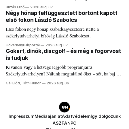
elégedetlen vezetőivel.
Buzás Ernő
2026 aug. 07
Négy hónap felfüggesztett börtönt kapott
első fokon László Szabolcs
Első fokon négy hónap szabadságvesztésre ítélte a
székelyudvarhelyi bíróság László Szabolcsot.
Udvarhelyi Hírportál
2026 aug. 07
Gokart, dinók, discgolf – és még a fogorvost
is tudjuk
Kíváncsi vagy a hétvége legjobb programjaira
Székelyudvarhelyen? Nálunk megtalálod őket – sőt, ha baj van
a fogaddal, a fogorvosi ügyeletet is!
Gál Előd, Tóth Hunor
2026 aug. 06
Impresszum
Médiaajánlat
Adatvédelem
Így dolgozunk
ÁSZF
ANPC