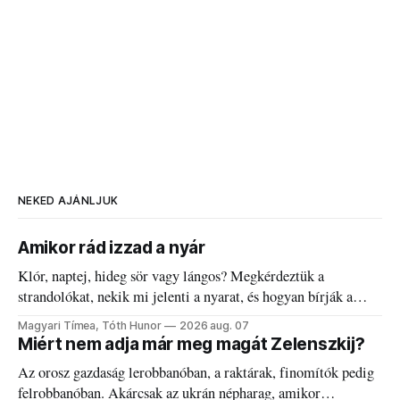
NEKED AJÁNLJUK
Amikor rád izzad a nyár
Klór, naptej, hideg sör vagy lángos? Megkérdeztük a
strandolókat, nekik mi jelenti a nyarat, és hogyan bírják a
kánikulát.
Magyari Tímea, Tóth Hunor
2026 aug. 07
Miért nem adja már meg magát Zelenszkij?
Az orosz gazdaság lerobbanóban, a raktárak, finomítók pedig
felrobbanóban. Akárcsak az ukrán népharag, amikor