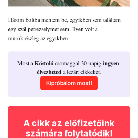
Három boltba mentem be, egyikben sem találtam
egy szál petrezselymet sem. Ilyen volt a
murokrészleg az egyikben:
Kóstoló
ingyen 
Most a 
 csomaggal 30 napig 
élvezheted
 a lezárt cikkeket.
Kipróbálom most!
A cikk az előfizetőink
számára folytatódik!