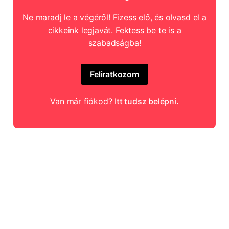
Ne maradj le a végéről! Fizess elő, és olvasd el a
cikkeink legjavát. Fektess be te is a
szabadságba!
Feliratkozom
Van már fiókod?
Itt tudsz belépni.