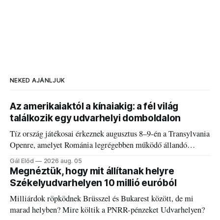
NEKED AJÁNLJUK
Az amerikaiaktól a kínaiakig: a fél világ
találkozik egy udvarhelyi domboldalon
Tíz ország játékosai érkeznek augusztus 8–9-én a Transylvania
Openre, amelyet Románia legrégebben működő állandó
discgolfpályáján rendeznek meg.
Gál Előd
2026 aug. 05
Megnéztük, hogy mit állítanak helyre
Székelyudvarhelyen 10 millió euróból
Milliárdok röpködnek Brüsszel és Bukarest között, de mi
marad helyben? Mire költik a PNRR-pénzeket Udvarhelyen?