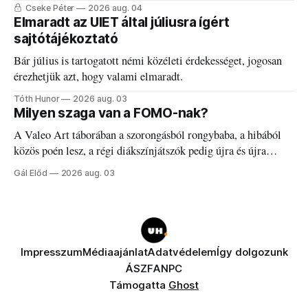
Cseke Péter
2026 aug. 04
Elmaradt az UIET által júliusra ígért
sajtótájékoztató
Bár július is tartogatott némi közéleti érdekességet, jogosan
érezhetjük azt, hogy valami elmaradt.
Tóth Hunor
2026 aug. 03
Milyen szaga van a FOMO-nak?
A Valeo Art táborában a szorongásból rongybaba, a hibából
közös poén lesz, a régi diákszínjátszók pedig újra és újra
visszatalálnak egymáshoz.
Gál Előd
2026 aug. 03
Impresszum
Médiaajánlat
Adatvédelem
Így dolgozunk
ÁSZF
ANPC
Támogatta
Ghost