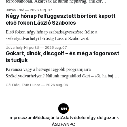
felrobbanóban. Akárcsak az ukrán népharag, amikor
elégedetlen vezetőivel.
Buzás Ernő
2026 aug. 07
Négy hónap felfüggesztett börtönt kapott
első fokon László Szabolcs
Első fokon négy hónap szabadságvesztésre ítélte a
székelyudvarhelyi bíróság László Szabolcsot.
Udvarhelyi Hírportál
2026 aug. 07
Gokart, dinók, discgolf – és még a fogorvost
is tudjuk
Kíváncsi vagy a hétvége legjobb programjaira
Székelyudvarhelyen? Nálunk megtalálod őket – sőt, ha baj van
a fogaddal, a fogorvosi ügyeletet is!
Gál Előd, Tóth Hunor
2026 aug. 06
Impresszum
Médiaajánlat
Adatvédelem
Így dolgozunk
ÁSZF
ANPC