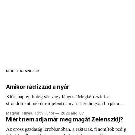
NEKED AJÁNLJUK
Amikor rád izzad a nyár
Klór, naptej, hideg sör vagy lángos? Megkérdeztük a
strandolókat, nekik mi jelenti a nyarat, és hogyan bírják a
kánikulát.
Magyari Tímea, Tóth Hunor
2026 aug. 07
Miért nem adja már meg magát Zelenszkij?
Az orosz gazdaság lerobbanóban, a raktárak, finomítók pedig