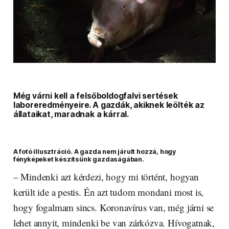
Még várni kell a felsőboldogfalvi sertések
laboreredményeire. A gazdák, akiknek leölték az
állataikat, maradnak a kárral.
A fotó illusztráció. A gazda nem járult hozzá, hogy
fényképeket készítsünk gazdaságában.
– Mindenki azt kérdezi, hogy mi történt, hogyan
került ide a pestis. Én azt tudom mondani most is,
hogy fogalmam sincs. Koronavírus van, még járni se
lehet annyit, mindenki be van zárkózva. Hívogatnak,