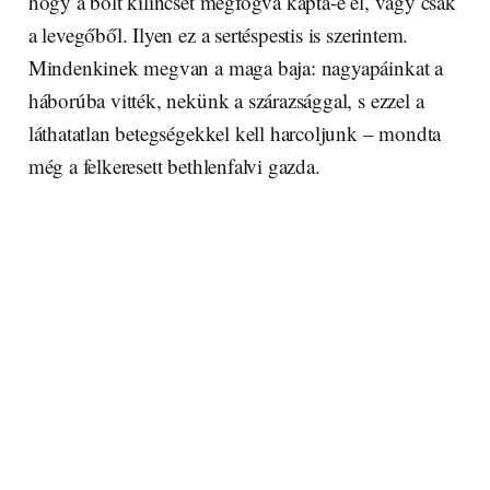
hogy a bolt kilincsét megfogva kapta-e el, vagy csak
a levegőből. Ilyen ez a sertéspestis is szerintem.
Mindenkinek megvan a maga baja: nagyapáinkat a
háborúba vitték, nekünk a szárazsággal, s ezzel a
láthatatlan betegségekkel kell harcoljunk – mondta
még a felkeresett bethlenfalvi gazda.