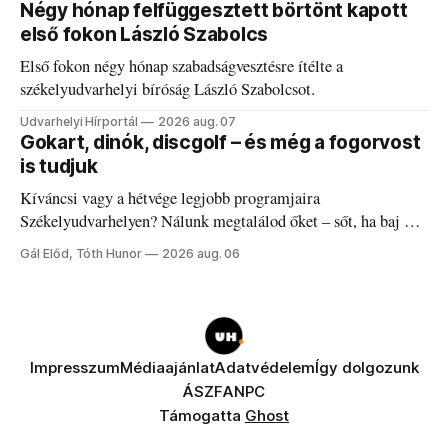
Négy hónap felfüggesztett börtönt kapott
első fokon László Szabolcs
Első fokon négy hónap szabadságvesztésre ítélte a
székelyudvarhelyi bíróság László Szabolcsot.
Udvarhelyi Hírportál
2026 aug. 07
Gokart, dinók, discgolf – és még a fogorvost
is tudjuk
Kíváncsi vagy a hétvége legjobb programjaira
Székelyudvarhelyen? Nálunk megtalálod őket – sőt, ha baj van
a fogaddal, a fogorvosi ügyeletet is!
Gál Előd, Tóth Hunor
2026 aug. 06
Impresszum
Médiaajánlat
Adatvédelem
Így dolgozunk
ÁSZF
ANPC
Támogatta
Ghost