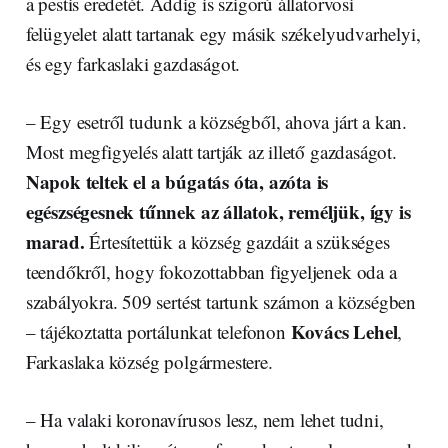
a pestis eredetét. Addig is szigorú állatorvosi
felügyelet alatt tartanak egy másik székelyudvarhelyi,
és egy farkaslaki gazdaságot.
– Egy esetről tudunk a községből, ahova járt a kan.
Most megfigyelés alatt tartják az illető gazdaságot.
Napok teltek el a búgatás óta, azóta is
egészségesnek tűnnek az állatok, reméljük, így is
marad.
Értesítettük a község gazdáit a szükséges
teendőkről, hogy fokozottabban figyeljenek oda a
szabályokra. 509 sertést tartunk számon a községben
Kovács Lehel
– tájékoztatta portálunkat telefonon
,
Farkaslaka község polgármestere.
– Ha valaki koronavírusos lesz, nem lehet tudni,