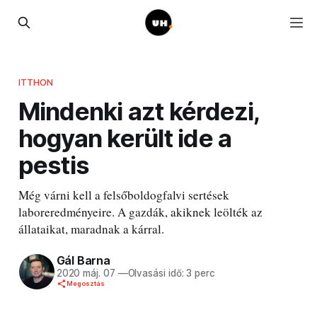
ITTHON
Mindenki azt kérdezi,
hogyan került ide a
pestis
Még várni kell a felsőboldogfalvi sertések
laboreredményeire. A gazdák, akiknek leölték az
állataikat, maradnak a kárral.
Gál Barna
2020 máj. 07
—
Olvasási idő: 3 perc
Megosztás