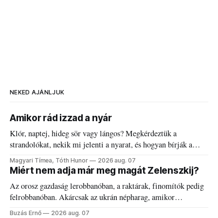
NEKED AJÁNLJUK
Amikor rád izzad a nyár
Klór, naptej, hideg sör vagy lángos? Megkérdeztük a
strandolókat, nekik mi jelenti a nyarat, és hogyan bírják a
kánikulát.
Magyari Tímea, Tóth Hunor
2026 aug. 07
Miért nem adja már meg magát Zelenszkij?
Az orosz gazdaság lerobbanóban, a raktárak, finomítók pedig
felrobbanóban. Akárcsak az ukrán népharag, amikor
elégedetlen vezetőivel.
Buzás Ernő
2026 aug. 07