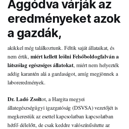
Aggódva várják az
eredményeket azok
a gazdák,
akikkel még találkoztunk. Féltik saját állataikat, és
miért kellett leölni Felsőboldogfalván a
nem értik,
látszólag egészséges állatokat
, miért nem helyezték
addig karantén alá a gazdaságot, amíg megjönnek a
laboreredmények.
Dr. Ladó Zsolt
ot, a Hargita megyei
állategészségügyi igazgatóság (DSVSA) vezetőjét is
megkerestük az esettel kapcsolatban kapcsolatban
hétfő délelőtt, de csak keddre valószínűsítette az