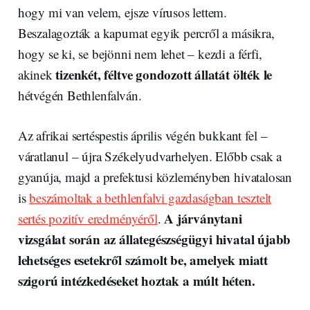
hogy mi van velem, ejsze vírusos lettem.
Beszalagozták a kapumat egyik percről a másikra,
hogy se ki, se bejönni nem lehet – kezdi a férfi,
tizenkét, féltve gondozott állatát ölték le
akinek
hétvégén Bethlenfalván.
Az afrikai sertéspestis április végén bukkant fel –
váratlanul – újra Székelyudvarhelyen. Előbb csak a
gyanúja, majd a prefektusi közleményben hivatalosan
is
beszámoltak a bethlenfalvi gazdaságban tesztelt
A járványtani
sertés pozitív eredményéről
.
vizsgálat során az állategészségügyi hivatal újabb
lehetséges esetekről számolt be, amelyek miatt
szigorú intézkedéseket hoztak a múlt héten.