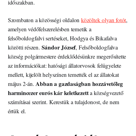
időszakban.
Szombaton a közösségi oldalon
közöltek olyan fotót
,
amelyen védőfelszerelésben temetik a
felsőboldogfalvi sertéseket, Hodgya és Bikafalva
Sándor József
közötti részen.
, Felsőboldogfalva
község polgármestere érdeklődésünkre megerősítette
az információkat: hatósági állatorvosok felügyelete
mellett, kijelölt helyszínen temették el az állatokat
Abban a gazdaságban hozzávetőleg
május 2-án.
harmincezer eurós kár keletkezett
a községvezető
számításai szerint. Kerestük a tulajdonost, de nem
értük el.