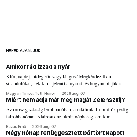
NEKED AJÁNLJUK
Amikor rád izzad a nyár
Klór, naptej, hideg sör vagy lángos? Megkérdeztük a
strandolókat, nekik mi jelenti a nyarat, és hogyan bírják a
kánikulát.
Magyari Tímea, Tóth Hunor
2026 aug. 07
Miért nem adja már meg magát Zelenszkij?
Az orosz gazdaság lerobbanóban, a raktárak, finomítók pedig
felrobbanóban. Akárcsak az ukrán népharag, amikor
elégedetlen vezetőivel.
Buzás Ernő
2026 aug. 07
Négy hónap felfüggesztett börtönt kapott