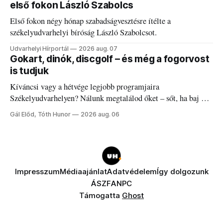
első fokon László Szabolcs
Első fokon négy hónap szabadságvesztésre ítélte a
székelyudvarhelyi bíróság László Szabolcsot.
Udvarhelyi Hírportál
2026 aug. 07
Gokart, dinók, discgolf – és még a fogorvost
is tudjuk
Kíváncsi vagy a hétvége legjobb programjaira
Székelyudvarhelyen? Nálunk megtalálod őket – sőt, ha baj van
a fogaddal, a fogorvosi ügyeletet is!
Gál Előd, Tóth Hunor
2026 aug. 06
Impresszum
Médiaajánlat
Adatvédelem
Így dolgozunk
ÁSZF
ANPC
Támogatta
Ghost