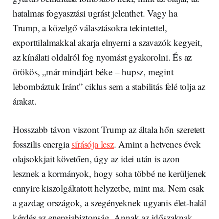
hatalmas fogyasztási ugrást jelenthet. Vagy ha
Trump, a közelgő választásokra tekintettel,
exporttilalmakkal akarja elnyerni a szavazók kegyeit,
az kínálati oldalról fog nyomást gyakorolni. És az
örökös, „már mindjárt béke – hupsz, megint
lebombáztuk Iránt” ciklus sem a stabilitás felé tolja az
árakat.
Hosszabb távon viszont Trump az általa hőn szeretett
fosszilis energia
sírásója lesz
. Amint a hetvenes évek
olajsokkjait követően, úgy az idei után is azon
lesznek a kormányok, hogy soha többé ne kerüljenek
ennyire kiszolgáltatott helyzetbe, mint ma. Nem csak
a gazdag országok, a szegényeknek ugyanis élet-halál
kérdés az energiabiztonság. Annak az időszaknak