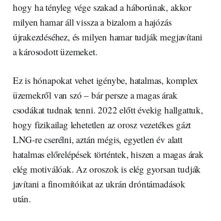
hogy ha tényleg vége szakad a háborúnak, akkor
milyen hamar áll vissza a bizalom a hajózás
újrakezdéséhez, és milyen hamar tudják megjavítani
a károsodott üzemeket.
Ez is hónapokat vehet igénybe, hatalmas, komplex
üzemekről van szó – bár persze a magas árak
csodákat tudnak tenni. 2022 előtt évekig hallgattuk,
hogy fizikailag lehetetlen az orosz vezetékes gázt
LNG-re cserélni, aztán mégis, egyetlen év alatt
hatalmas előrelépések történtek, hiszen a magas árak
elég motiválóak. Az oroszok is elég gyorsan tudják
javítani a finomítóikat az ukrán dróntámadások
után.