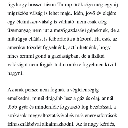
úgyhogy hosszú távon Trump öröksége még egy új
migrációs válság is lehet majd. Idén, jövő év elejére
egy élelmiszer-válság is várható: nem csak elég
üzemanyag nem jut a mezőgazdasági gépeknek, de a
műtrágya ellátást is felborította a háború. Ha csak az
amerikai tőzsdét figyelnénk, azt hihetnénk, hogy
nincs semmi gond a gazdaságban, de a fizikai
valóságot nem fogják tudni örökre figyelmen kívül
hagyni.
Az árak persze nem fognak a végtelenségig
emelkedni, minél drágább lesz a gáz és olaj, annál
több gyár és mindenféle fogyasztó fog bezárással, a
szokások megváltoztatásával és más energiaforrások
felhasználásával alkalmazkodni. Az is nagy kérdés,