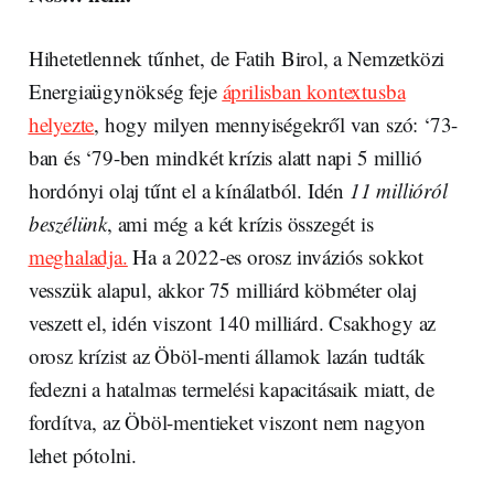
Hihetetlennek tűnhet, de Fatih Birol, a Nemzetközi
Energiaügynökség feje
áprilisban kontextusba
helyezte
, hogy milyen mennyiségekről van szó: ‘73-
ban és ‘79-ben mindkét krízis alatt napi 5 millió
hordónyi olaj tűnt el a kínálatból. Idén
11 millióról
beszélünk
, ami még a két krízis összegét is
meghaladja.
Ha a 2022-es orosz inváziós sokkot
vesszük alapul, akkor 75 milliárd köbméter olaj
veszett el, idén viszont 140 milliárd. Csakhogy az
orosz krízist az Öböl-menti államok lazán tudták
fedezni a hatalmas termelési kapacitásaik miatt, de
fordítva, az Öböl-mentieket viszont nem nagyon
lehet pótolni.