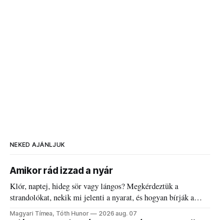
NEKED AJÁNLJUK
Amikor rád izzad a nyár
Klór, naptej, hideg sör vagy lángos? Megkérdeztük a
strandolókat, nekik mi jelenti a nyarat, és hogyan bírják a
kánikulát.
Magyari Tímea, Tóth Hunor
2026 aug. 07