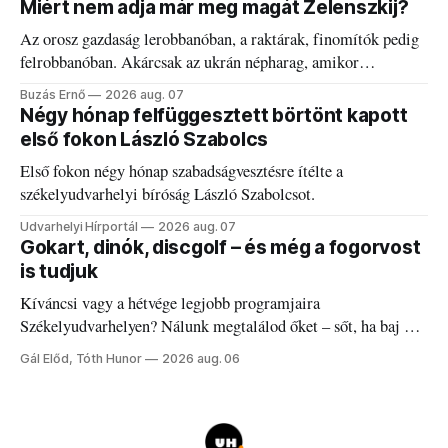
Miért nem adja már meg magát Zelenszkij?
Az orosz gazdaság lerobbanóban, a raktárak, finomítók pedig
felrobbanóban. Akárcsak az ukrán népharag, amikor
elégedetlen vezetőivel.
Buzás Ernő
2026 aug. 07
Négy hónap felfüggesztett börtönt kapott
első fokon László Szabolcs
Első fokon négy hónap szabadságvesztésre ítélte a
székelyudvarhelyi bíróság László Szabolcsot.
Udvarhelyi Hírportál
2026 aug. 07
Gokart, dinók, discgolf – és még a fogorvost
is tudjuk
Kíváncsi vagy a hétvége legjobb programjaira
Székelyudvarhelyen? Nálunk megtalálod őket – sőt, ha baj van
a fogaddal, a fogorvosi ügyeletet is!
Gál Előd, Tóth Hunor
2026 aug. 06