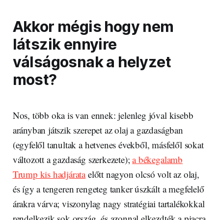
Akkor mégis hogy nem
látszik ennyire
válságosnak a helyzet
most?
Nos, több oka is van ennek: jelenleg jóval kisebb
arányban játszik szerepet az olaj a gazdaságban
(egyfelől tanultak a hetvenes évekből, másfelől sokat
változott a gazdaság szerkezete);
a békegalamb
Trump kis hadjárata
előtt nagyon olcsó volt az olaj,
és így a tengeren rengeteg tanker úszkált a megfelelő
árakra várva; viszonylag nagy stratégiai tartalékokkal
rendelkezik sok ország, és azonnal elkezdték a piacra