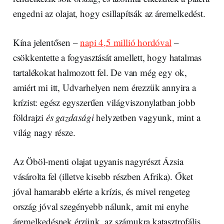
engedni az olajat, hogy csillapítsák az áremelkedést.
Kína jelentősen –
napi 4,5 millió hordóval
–
csökkentette a fogyasztását amellett, hogy hatalmas
tartalékokat halmozott fel. De van még egy ok,
amiért mi itt, Udvarhelyen nem érezzük annyira a
krízist: egész egyszerűen világviszonylatban jobb
földrajzi
és gazdasági
helyzetben vagyunk, mint a
világ nagy része.
Az Öböl-menti olajat ugyanis nagyrészt Ázsia
vásárolta fel (illetve kisebb részben Afrika). Őket
jóval hamarabb elérte a krízis, és mivel rengeteg
ország jóval szegényebb nálunk, amit mi enyhe
áremelkedésnek érzünk, az számukra katasztrofális