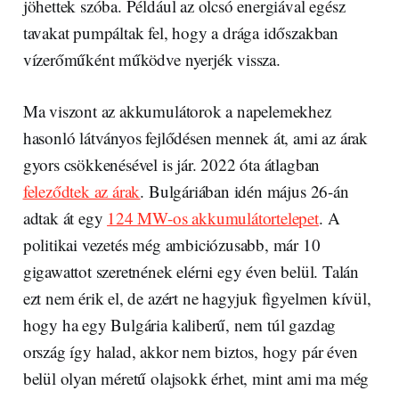
jöhettek szóba. Például az olcsó energiával egész
tavakat pumpáltak fel, hogy a drága időszakban
vízerőműként működve nyerjék vissza.
Ma viszont az akkumulátorok a napelemekhez
hasonló látványos fejlődésen mennek át, ami az árak
gyors csökkenésével is jár. 2022 óta átlagban
feleződtek az árak
. Bulgáriában idén május 26-án
adtak át egy
124 MW-os akkumulátortelepet
. A
politikai vezetés még ambiciózusabb, már 10
gigawattot szeretnének elérni egy éven belül. Talán
ezt nem érik el, de azért ne hagyjuk figyelmen kívül,
hogy ha egy Bulgária kaliberű, nem túl gazdag
ország így halad, akkor nem biztos, hogy pár éven
belül olyan méretű olajsokk érhet, mint ami ma még