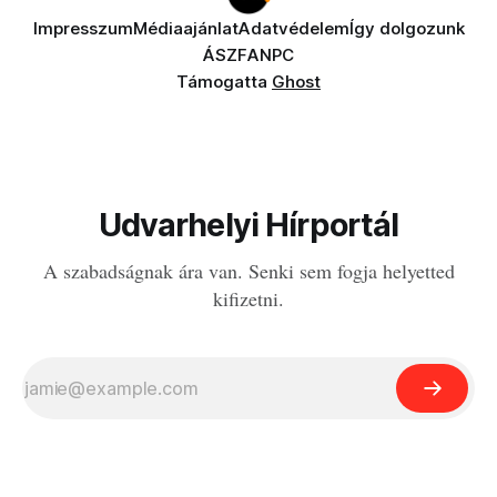
Impresszum
Médiaajánlat
Adatvédelem
Így dolgozunk
ÁSZF
ANPC
Támogatta
Ghost
Udvarhelyi Hírportál
A szabadságnak ára van. Senki sem fogja helyetted
kifizetni.