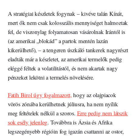
A stratégiai készletek fogynak – kivéve talán Kínát,
mert ők nem csak kolosszális mennyiséget halmoztak
fel, de viszonylag folyamatosan vásárolnak Irántól is
(az amerikai „blokád” a partok mentén lazán
kikerülhető), – a tengeren úszkáló tankerek nagyrészt
eladták már a készletet, az amerikai termelők pedig
eléggé féltek a volatilitástól, és nem akartak nagy
pénzeket lekötni a termelés növelésére.
Fatih Birol úgy fogalmazott,
hogy az olajpiacok
vörös zónába kerülhetnek júliusra, ha nem nyílik
meg feltételek nélkül a szoros.
Erre pedig nem látszik
sok esély jelenleg
. Továbbra is Ázsia és Afrika
legszegényebb régióin fog igazán csattanni az ostor,