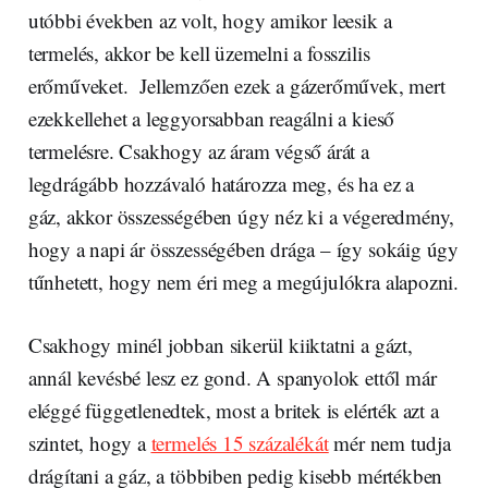
utóbbi években az volt, hogy amikor leesik a
termelés, akkor be kell üzemelni a fosszilis
erőműveket. Jellemzően ezek a gázerőművek, mert
ezekkellehet a leggyorsabban reagálni a kieső
termelésre. Csakhogy az áram végső árát a
legdrágább hozzávaló határozza meg, és ha ez a
gáz, akkor összességében úgy néz ki a végeredmény,
hogy a napi ár összességében drága – így sokáig úgy
tűnhetett, hogy nem éri meg a megújulókra alapozni.
Csakhogy minél jobban sikerül kiiktatni a gázt,
annál kevésbé lesz ez gond. A spanyolok ettől már
eléggé függetlenedtek, most a britek is elérték azt a
szintet, hogy a
termelés 15 százalékát
mér nem tudja
drágítani a gáz, a többiben pedig kisebb mértékben