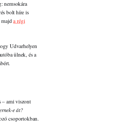
g: nemsokára
s bolt híre is
a majd
a régi
 hogy Udvarhelyen
utóba ülnek, és a
bért.
s – ami viszont
rnek-e át?
kozó csoportokban.