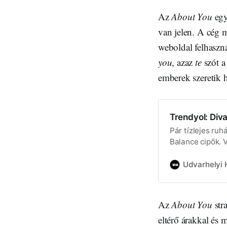
Az
About You
egy
van jelen. A cég m
weboldal felhaszn
you
, azaz
te
szót a
emberek szeretik h
Trendyol: Div
Pár tízlejes ru
Balance cipők. 
Udvarhelyi H
Az
About You
str
eltérő árakkal és 