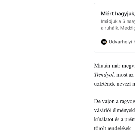
Miért hagyjuk,
Imádjuk a Sinsa
a ruháik. Meddig
egy illúzió az o
Udvarhelyi H
Miután már megvi
Trendyol
, most az
üzletének nevezi m
De vajon a ragyog
vásárlói élményekk
kínálatot és a pr
törölt rendelések 