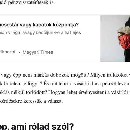
adó pénzvisszatérítések is.
incsestár vagy kacatok központja?
hion világa, avagy bedőljünk-e a hatlejes
írportál
Magyari Tímea
s vagy épp nem márkás dobozok mögött? Milyen trükköket ve
k hirtelen "elfogy"? És mit tehet a vásárló, ha a pénzét levon
lás nélkül törlődött? Hogyan lehet érvényesíteni a vásárlói j
kérdésekre keressük a választ.
, ami rólad szól?