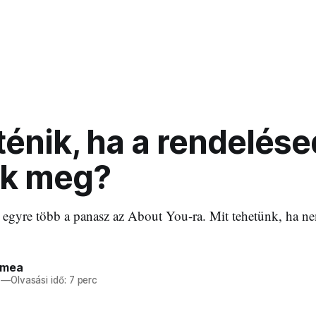
ténik, ha a rendelés
ik meg?
 egyre több a panasz az About You-ra. Mit tehetünk, ha n
ímea
—
Olvasási idő: 7 perc