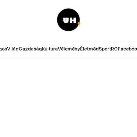
gos
Világ
Gazdaság
Kultúra
Vélemény
Életmód
Sport
RO
Faceboo