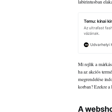
labirintusban elak
Temu: kínai k
Az ultrafast fas
vázának.
Udvarhelyi H
Mi rejlik a márká
ha az akciós termé
megrendelése indok
korban? Ezekre a 
A webshop