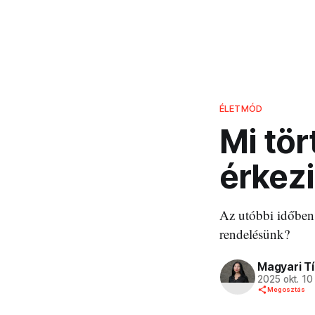
ÉLETMÓD
Mi tör
érkez
Az utóbbi időben
rendelésünk?
Magyari T
2025 okt. 10
Megosztás