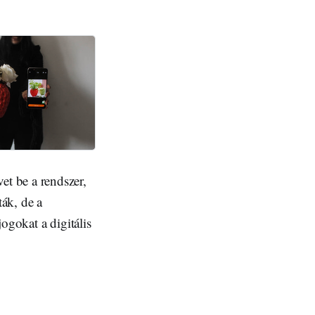
t be a rendszer,
ták, de a
ogokat a digitális