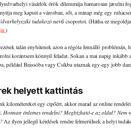
lyudvarhelyi vásárlók örök dilemmája hamarosan javulni fo
yitja meg kapuit a városban, sőt, a minap még egy ruhacseré
dvarhelyszéki tudakozó
nevű csoportot. (Hátha ez megoldj
át.
)
zések talán enyhítenek azon a régóta fennálló problémán,
sárolni korántsem könnyű feladat. Sokan a mai napig inkább a
, például Brassóba vagy Csíkba utaznak egy-egy jobb dara
ek helyett kattintás
k kilométereket egy cipőért, akkor marad az online rendelé
l.
Honnan érdemes rendelni? Megbízható-e az oldal? Nem ve
k?
Az ilyen jellegű kérdések rendre felmerülnek a helyi tuda