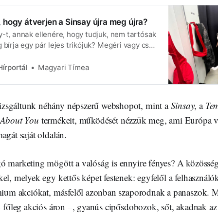
 hogy átverjen a Sinsay újra meg újra?
y-t, annak ellenére, hogy tudjuk, nem tartósak
 bírja egy pár lejes trikójuk? Megéri vagy csak
lcsó ruha?
írportál
Magyari Tímea
zsgáltunk néhány népszerű webshopot, mint a
Sinsay
, a
Te
About You
termékeit, működését nézzük meg, ami Európa v
agát saját oldalán.
ó marketing mögött a valóság is ennyire fényes? A közösség
el, melyek egy kettős képet festenek: egyfelől a felhasználók
émium akciókat, másfelől azonban szaporodnak a panaszok. 
– főleg akciós áron –, gyanús cipősdobozok, sőt, akadnak az 