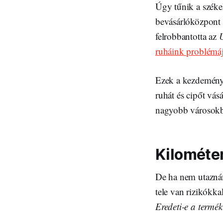
Úgy tűnik a széke
bevásárlóközpont n
felrobbantotta az
U
ruháink problémáj
Ezek a kezdeménye
ruhát és cipőt vá
nagyobb városokba
Kilométer
De ha nem utaznán
tele van rizikókka
Eredeti-e a termé