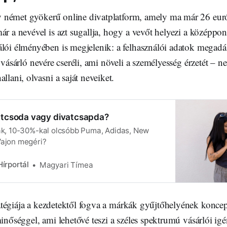
 német gyökerű online divatplatform, amely ma már 26 eur
ár a nevével is azt sugallja, hogy a vevőt helyezi a középpon
álói élményében is megjelenik: a felhasználói adatok megadás
 vásárló nevére cseréli, ami növeli a személyesség érzetét – n
allani, olvasni a saját neveiket.
atcsoda vagy divatcsapda?
hák, 10-30%-kal olcsóbb Puma, Adidas, New
Vajon megéri?
írportál
Magyari Tímea
atégiája a kezdetektől fogva a márkák gyűjtőhelyének koncep
minőséggel, ami lehetővé teszi a széles spektrumú vásárlói igé