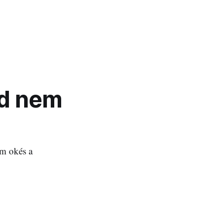
ed nem
em okés a