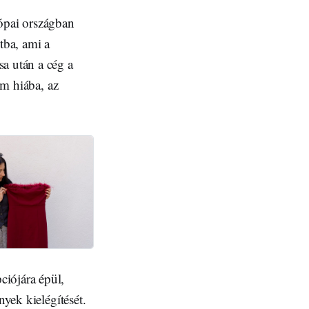
ópai országban
tba, ami a
a után a cég a
em hiába, az
ciójára épül,
nyek kielégítését.