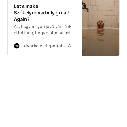
Let’s make
Székelyudvarhely great!
Again?
Az, hogy milyen jövő vár ránk,
attól függ, hogy a stagnálástól
vagy a státusvesztéstől félünk
jobban. Mire tippelsz?
Udvarhelyi Hírportál
Soós Róbert