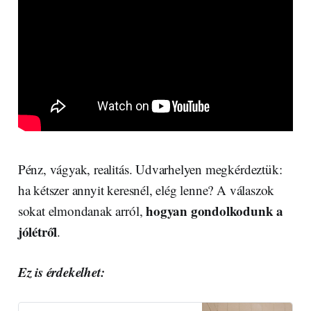
Pénz, vágyak, realitás. Udvarhelyen megkérdeztük:
ha kétszer annyit keresnél, elég lenne? A válaszok
hogyan gondolkodunk a
sokat elmondanak arról,
jólétről
.
Ez is érdekelhet: