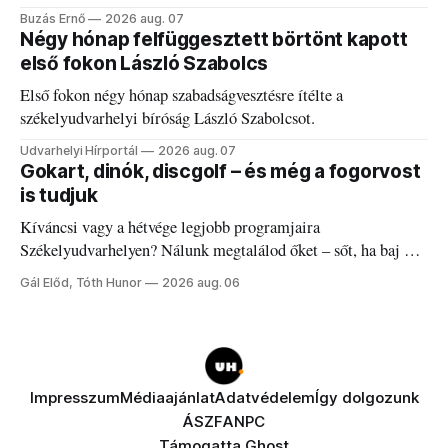
elégedetlen vezetőivel.
Buzás Ernő
2026 aug. 07
Négy hónap felfüggesztett börtönt kapott
első fokon László Szabolcs
Első fokon négy hónap szabadságvesztésre ítélte a
székelyudvarhelyi bíróság László Szabolcsot.
Udvarhelyi Hírportál
2026 aug. 07
Gokart, dinók, discgolf – és még a fogorvost
is tudjuk
Kíváncsi vagy a hétvége legjobb programjaira
Székelyudvarhelyen? Nálunk megtalálod őket – sőt, ha baj van
a fogaddal, a fogorvosi ügyeletet is!
Gál Előd, Tóth Hunor
2026 aug. 06
Impresszum
Médiaajánlat
Adatvédelem
Így dolgozunk
ÁSZF
ANPC
Támogatta
Ghost