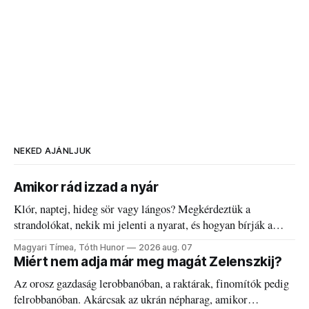
NEKED AJÁNLJUK
Amikor rád izzad a nyár
Klór, naptej, hideg sör vagy lángos? Megkérdeztük a
strandolókat, nekik mi jelenti a nyarat, és hogyan bírják a
kánikulát.
Magyari Tímea, Tóth Hunor
2026 aug. 07
Miért nem adja már meg magát Zelenszkij?
Az orosz gazdaság lerobbanóban, a raktárak, finomítók pedig
felrobbanóban. Akárcsak az ukrán népharag, amikor