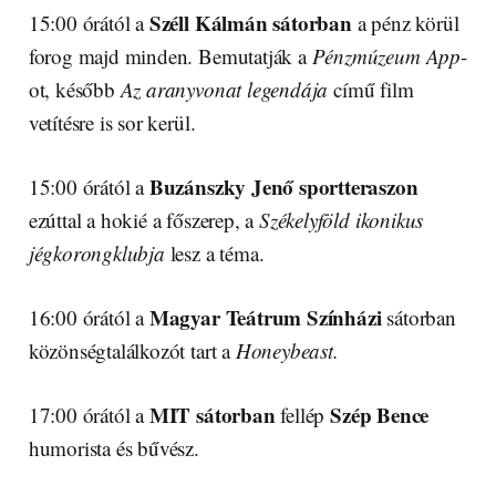
Széll Kálmán sátorban
15:00 órától a
a pénz körül
forog majd minden. Bemutatják a
Pénzmúzeum App
-
ot, később
Az aranyvonat legendája
című film
vetítésre is sor kerül.
Buzánszky Jenő sportteraszon
15:00 órától a
ezúttal a hokié a főszerep, a
Székelyföld ikonikus
jégkorongklubja
lesz a téma.
Magyar Teátrum Színházi
16:00 órától a
sátorban
közönségtalálkozót tart a
Honeybeast.
MIT sátorban
Szép Bence
17:00 órától a
fellép
humorista és bűvész.