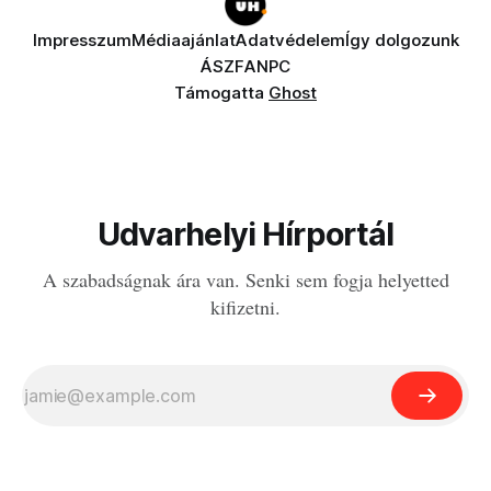
Impresszum
Médiaajánlat
Adatvédelem
Így dolgozunk
ÁSZF
ANPC
Támogatta
Ghost
Udvarhelyi Hírportál
A szabadságnak ára van. Senki sem fogja helyetted
kifizetni.