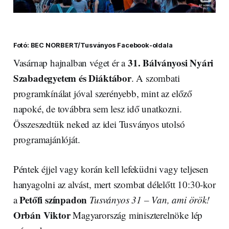
Fotó: BEC NORBERT/Tusványos Facebook-oldala
31. Bálványosi Nyári
Vasárnap hajnalban véget ér a
Szabadegyetem és Diáktábor
. A szombati
programkínálat jóval szerényebb, mint az előző
napoké, de továbbra sem lesz idő unatkozni.
Összeszedtük neked az idei Tusványos utolsó
programajánlóját.
Péntek éjjel vagy korán kell lefeküdni vagy teljesen
hanyagolni az alvást, mert szombat délelőtt 10:30-kor
Petőfi színpadon
a
Tusványos 31 – Van, ami örök!
Orbán Viktor
Magyarország miniszterelnöke lép