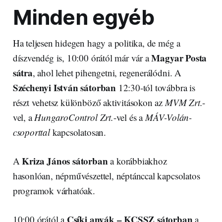
Minden egyéb
Ha teljesen hidegen hagy a politika, de még a
Magyar Posta
díszvendég is, 10:00 órától már vár a
sátra
, ahol lehet pihengetni, regenerálódni. A
Széchenyi István sátorban
12:30-tól továbbra is
részt vehetsz különböző aktivitásokon az
MVM Zrt.
-
vel, a
HungaroControl Zrt.
-vel és a
MÁV-Volán-
csoporttal
kapcsolatosan.
Kriza János sátorban
A
a korábbiakhoz
hasonlóan, népművészettel, néptánccal kapcsolatos
programok várhatóak.
Csíki anyák – KCSSZ sátorban
10:00 órától a
a