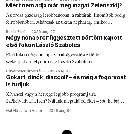
Miért nem adja már meg magát Zelenszkij?
Az orosz gazdaság lerobbanóban, a raktárak, finomítók pedig
felrobbanóban. Akárcsak az ukrán népharag, amikor
elégedetlen vezetőivel.
Buzás Ernő
2026 aug. 07
Négy hónap felfüggesztett börtönt kapott
első fokon László Szabolcs
Első fokon négy hónap szabadságvesztésre ítélte a
székelyudvarhelyi bíróság László Szabolcsot.
Udvarhelyi Hírportál
2026 aug. 07
Gokart, dinók, discgolf – és még a fogorvost
is tudjuk
Kíváncsi vagy a hétvége legjobb programjaira
Székelyudvarhelyen? Nálunk megtalálod őket – sőt, ha baj van
a fogaddal, a fogorvosi ügyeletet is!
Gál Előd, Tóth Hunor
2026 aug. 06