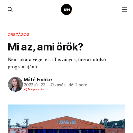
ORSZÁGOS
Mi az, ami örök?
Nemsokára véget ér a Tusványos, íme az utolsó
programajánló.
Máté Emőke
2022 júl. 23
—
Olvasási idő: 2 perc
Megosztás