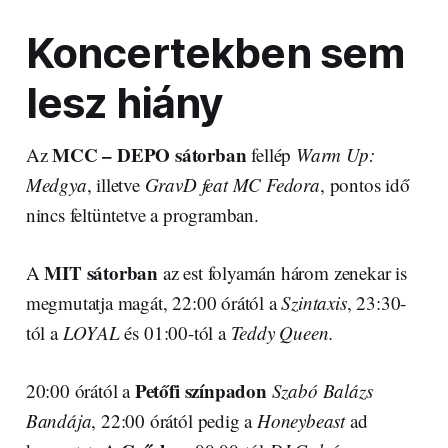
Koncertekben sem
lesz hiány
MCC – DEPO sátorban
Az
fellép
Warm Up:
Medgya
, illetve
GravD feat MC Fedora
, pontos idő
nincs feltüntetve a programban.
MIT sátorban
A
az est folyamán három zenekar is
megmutatja magát, 22:00 órától a
Szintaxis
, 23:30-
tól a
LOYAL
és 01:00-tól a
Teddy Queen.
Petőfi színpadon
20:00 órától a
Szabó Balázs
Bandája
, 22:00 órától pedig a
Honeybeast
ad