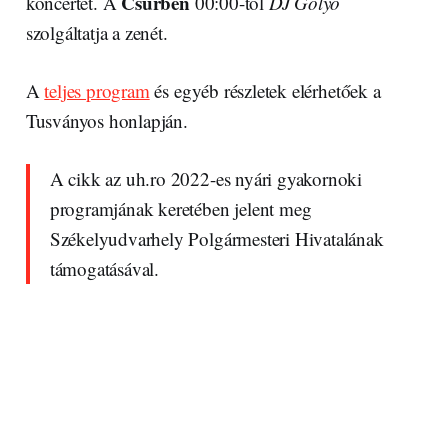
Csűrben
koncertet. A
00:00-tól
DJ Golyó
szolgáltatja a zenét.
A
teljes program
és egyéb részletek elérhetőek a
Tusványos honlapján.
A cikk az uh.ro 2022-es nyári gyakornoki
programjának keretében jelent meg
Székelyudvarhely Polgármesteri Hivatalának
támogatásával.