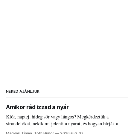
NEKED AJÁNLJUK
Amikor rád izzad a nyár
Klór, naptej, hideg sör vagy lángos? Megkérdeztük a
strandolókat, nekik mi jelenti a nyarat, és hogyan bírják a
kánikulát.
Magyari Tímea, Tóth Hunor
2026 aug. 07